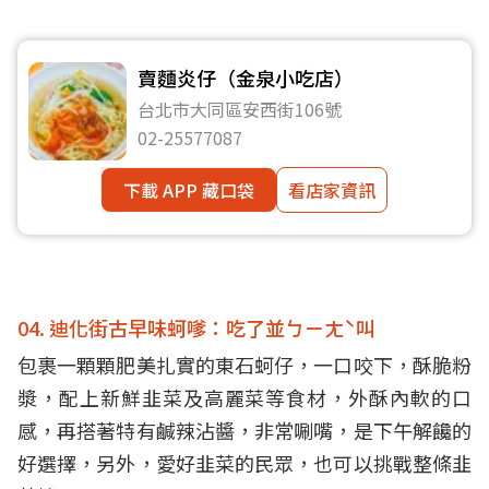
賣麵炎仔（金泉小吃店）
台北市大同區安西街106號
02-25577087
下載 APP 藏口袋
看店家資訊
04. 迪化街古早味蚵嗲：吃了並ㄅㄧㄤˋ叫
包裹一顆顆肥美扎實的東石蚵仔，一口咬下，酥脆粉
漿，配上新鮮韭菜及高麗菜等食材，外酥內軟的口
感，再搭著特有鹹辣沾醬，非常唰嘴，是下午解饞的
好選擇，另外，愛好韭菜的民眾，也可以挑戰整條韭