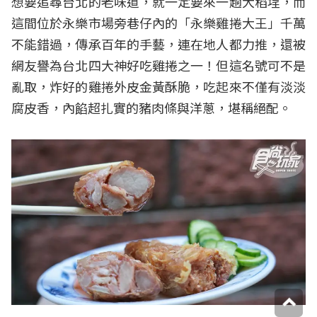
想要追尋台北的老味道，就一定要來一趟大稻埕，而
這間位於永樂市場旁巷仔內的「永樂雞捲大王」千萬
不能錯過，傳承百年的手藝，連在地人都力推，還被
網友譽為台北四大神好吃雞捲之一！但這名號可不是
亂取，炸好的雞捲外皮金黃酥脆，吃起來不僅有淡淡
腐皮香，內餡超扎實的豬肉條與洋蔥，堪稱絕配。