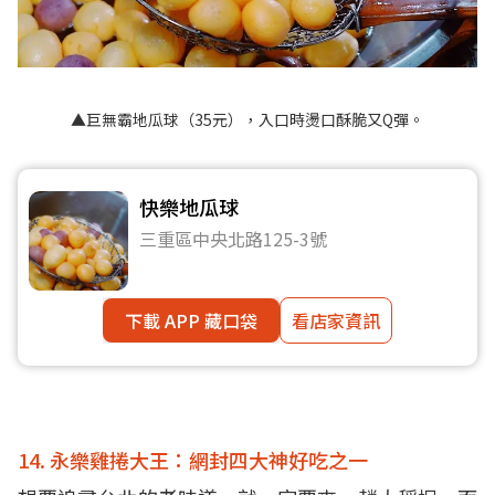
▲巨無霸地瓜球（35元），入口時燙口酥脆又Q彈。
快樂地瓜球
三重區中央北路125-3號
下載 APP 藏口袋
看店家資訊
14. 永樂雞捲大王：網封四大神好吃之一