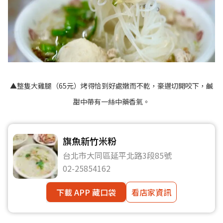
▲整隻大雞腿（65元）烤得恰到好處嫩而不乾，豪邁切開咬下，鹹
甜中帶有一絲中藥香氣。
旗魚新竹米粉
台北市大同區延平北路3段85號
02-25854162
下載 APP 藏口袋
看店家資訊