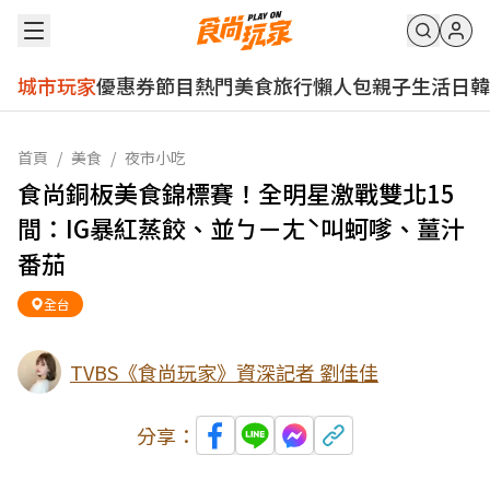
城市玩家
優惠券
節目
熱門
美食
旅行
懶人包
親子
生活
日韓
首頁
/
美食
/
夜市小吃
食尚銅板美食錦標賽！全明星激戰雙北15
間：IG暴紅蒸餃、並ㄅㄧㄤˋ叫蚵嗲、薑汁
番茄
全台
TVBS《食尚玩家》資深記者 劉佳佳
分享：