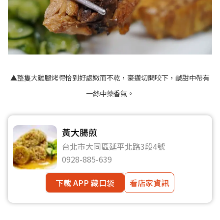
▲整隻大雞腿烤得恰到好處嫩而不乾，豪邁切開咬下，鹹甜中帶有
一絲中藥香氣。
黃大腸煎
台北市大同區延平北路3段4號
0928-885-639
下載 APP 藏口袋
看店家資訊