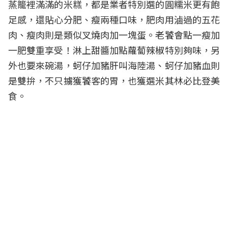
蒸籠裡滿滿的米糕，都是業者特別選的圓糯米更有飽
足感，還貼心分肥、瘦兩種口味，肥肉用滷過的五花
肉、瘦肉則是類似叉燒肉加一塊蛋。老饕會點一瘦加
一肥雙重享受！淋上甜醬加點蘿蔔辣椒特別夠味，另
外也要來碗湯，蚵仔加豬肝叫海陸湯、蚵仔加豬血則
是雙拚，不只擄獲饕客的胃，也獲選米其林必比登美
食。