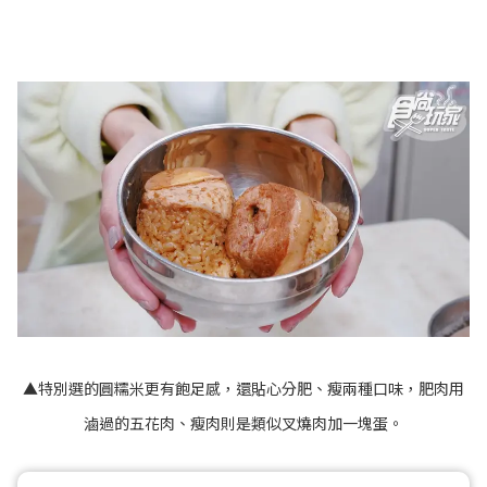
▲特別選的圓糯米更有飽足感，還貼心分肥、瘦兩種口味，肥肉用
滷過的五花肉、瘦肉則是類似叉燒肉加一塊蛋。