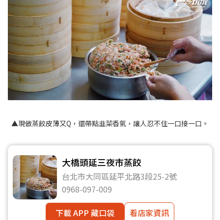
▲現做蒸餃皮薄又Q，還帶點韭菜香氣，讓人忍不住一口接一口。
大橋頭延三夜市蒸餃
台北市大同區延平北路3段25-2號
0968-097-009
下載 APP 藏口袋
看店家資訊