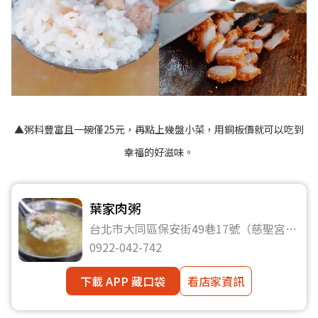
▲粥料豐富且一碗僅25元，再點上幾盤小菜，用銅板價就可以吃到
幸福的好滋味。
葉家肉粥
台北市大同區保安街49巷17號（慈聖宮
前）
0922-042-742
下載 APP 藏口袋
看店家資訊