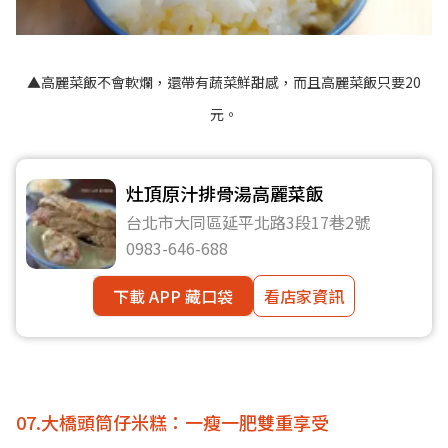
▲高麗菜飯不會軟爛，還帶有蔬菜鮮甜感，而且高麗菜飯只要20
元。
灶頂原汁排骨湯高麗菜飯
台北市大同區延平北路3段17巷2號
0983-646-688
下載 APP 藏口袋
看店家資訊
07.大橋頭筒仔米糕：一瘦一肥雙重享受