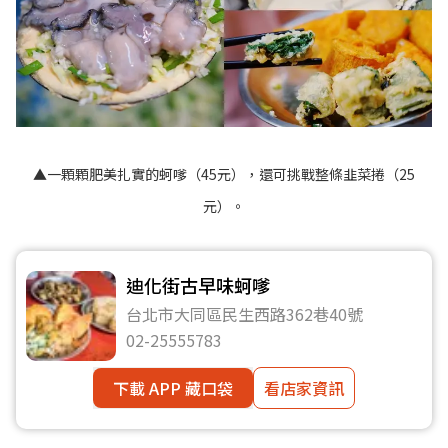
▲一顆顆肥美扎實的蚵嗲（45元），還可挑戰整條韭菜捲（25
元）。
迪化街古早味蚵嗲
台北市大同區民生西路362巷40號
02-25555783
下載 APP 藏口袋
看店家資訊