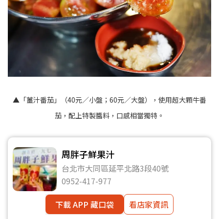
▲「薑汁番茄」（40元／小盤；60元／大盤），使用超大顆牛番
茄，配上特製醬料，口感相當獨特。
周胖子鮮果汁
台北市大同區延平北路3段40號
0952-417-977
下載 APP 藏口袋
看店家資訊