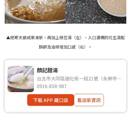
▲把寒天做成果凍狀，再加上綠豆湯（左），入口濃稠的花生湯配
酥餅及油條增加口感（右）。
顏記甜湯
台北市大同區迪化街一段21號（永樂市場
一樓1204室）
0916-838-987
下載 APP 藏口袋
看店家資訊