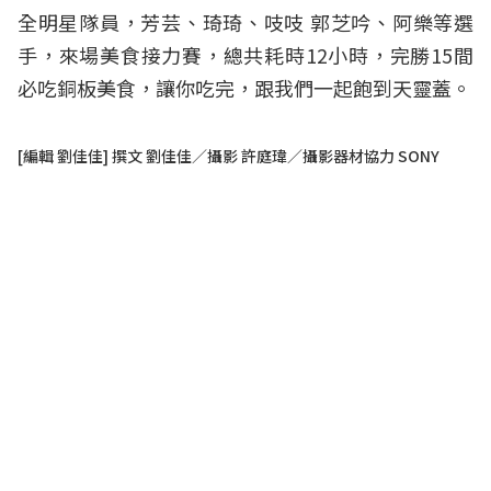
全明星隊員，芳芸、琦琦、吱吱 郭芝吟、阿樂等選
手，來場美食接力賽，總共耗時12小時，完勝15間
必吃
銅板美食
，讓你吃完，跟我們一起飽到天靈蓋。
[編輯 劉佳佳] 撰文 劉佳佳／攝影 許庭瑋／攝影器材協力 SONY