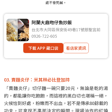
處不會死鹹。
阿蘭大鼎吻仔魚炒飯
台北市大同區保安街49巷17號慈聖宮前
0926-722-605
下載 APP 藏口袋
看店家資訊
03. 賣麵炎仔：米其林必比登加持
「賣麵炎仔」切仔麵一碗只要20元，無論是乾的湯
的，都能讓你吃飽飽，而這裡的黑白切也堪稱一絕，
火候恰到好處，粉嫩而不出血，若不是傳承80餘載的
功夫，可拿捏不準那決定的瞬間。現場油炸的紅燒