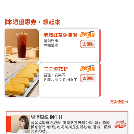
本週優惠券，領起來
老賴紅茶免費喝
連鎖門市
去領取
老賴茶棧
玉子燒75折
基隆・安樂區
去領取
佐藤お帰り-你回來了
更多優惠