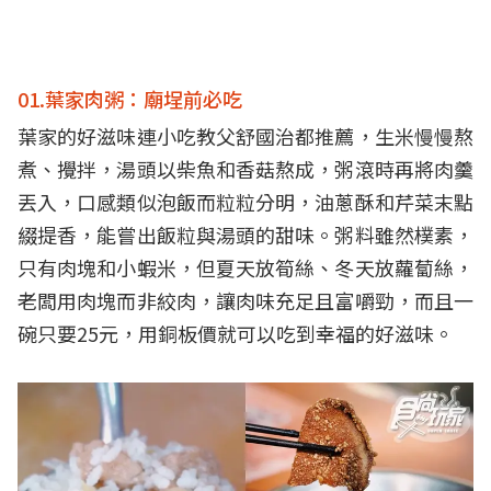
01.葉家肉粥：廟埕前必吃
葉家的好滋味連小吃教父舒國治都推薦，生米慢慢熬
煮、攪拌，湯頭以柴魚和香菇熬成，粥滾時再將肉羹
丟入，口感類似泡飯而粒粒分明，油蔥酥和芹菜末點
綴提香，能嘗出飯粒與湯頭的甜味。粥料雖然樸素，
只有肉塊和小蝦米，但夏天放筍絲、冬天放蘿蔔絲，
老闆用肉塊而非絞肉，讓肉味充足且富嚼勁，而且一
碗只要25元，用銅板價就可以吃到幸福的好滋味。