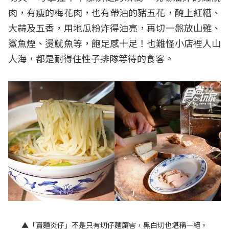
肉，有瘦的梅花肉，也有帶油的豬五花，醃上紅糟、
大蒜及五香，用地瓜粉炸得油亮，再切一盤放山雞、
鯊魚煙、燙魷魚等，飽足感十足！也難怪小店裡人山
人海，都是耐得住性子排隊等待的食客。
▲「賣麵炎仔」不是只有切仔麵厲害，黑白切也堪稱一絕。