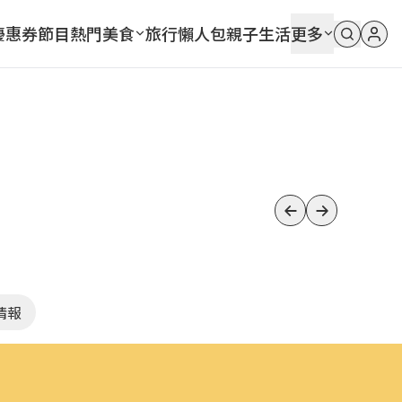
優惠券
節目
熱門
美食
旅行
懶人包
親子
生活
更多
黃酥」！納豆、曾子余、
/29店家資訊
情報