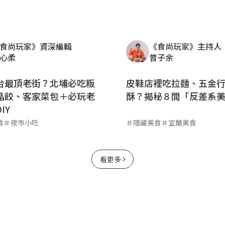
食尚玩家》資深編輯
《食尚玩家》主持人
心柔
曾子余
台最頂老街？北埔必吃粄
皮鞋店裡吃拉麵、五金
晶餃、客家菜包＋必玩老
酥？揭秘８間「反差系
IY
食
＃
夜市小吃
＃
隱藏美食
＃
宜蘭美食
看更多