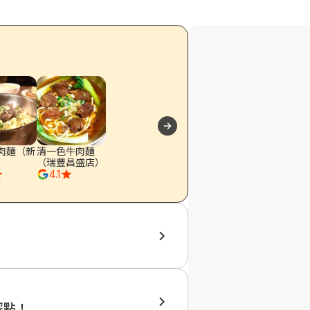
肉麵（新
清一色牛肉麵
（瑞豐昌盛店）
4.1
踩點！