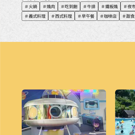
＃
火鍋
＃
燒肉
＃
吃到飽
＃
牛排
＃
鐵板燒
＃
夜
＃
義式料理
＃
西式料理
＃
早午餐
＃
咖啡店
＃
甜食