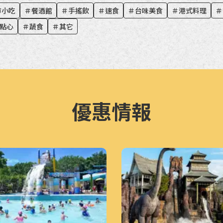
市小吃
＃
餐酒館
＃
手搖飲
＃
速食
＃
台味美食
＃
港式料理
＃
點心
＃
蔬食
＃
其它
優惠情報