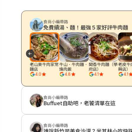
食尚小編
帶路
免費續湯、麵！最強５家好評牛肉麵
老山東牛肉家常
牛山．牛肉麵．
聞香牛肉麵（學
老皮牛
麵店
燒肉飯
府店）
興店）
4.0
4.8
4.1
4.1
食尚小編
帶路
Buffuet自助吧，老饕清單在這
食尚小編
帶路
誰說新竹是美食沙漠？米其林小吃快