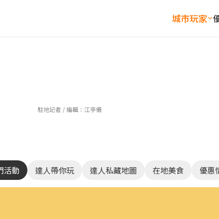
城市玩家
藏在五金行的「神級蛋
王敏淳吃中北部美食｜7
駐地記者 / 編輯：
江亭儀
門活動
達人帶你玩
達人私藏地圖
在地美食
優惠