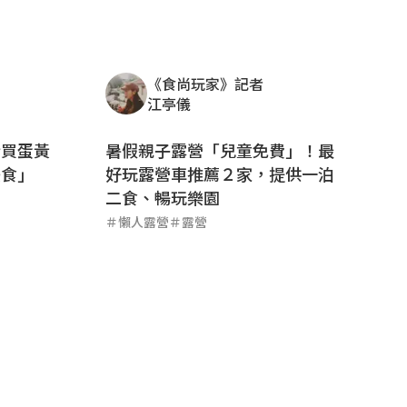
《食尚玩家》記者
江亭儀
行買蛋黃
暑假親子露營「兒童免費」！最
美食」
好玩露營車推薦２家，提供一泊
二食、暢玩樂園
＃
懶人露營
＃
露營