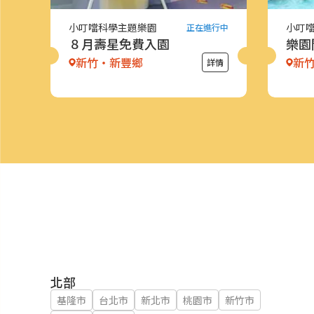
小叮噹科學主題樂園
小叮
正在進行中
８月壽星免費入園
樂園
新竹・新豐鄉
新
詳情
北部
基隆市
台北市
新北市
桃園市
新竹市