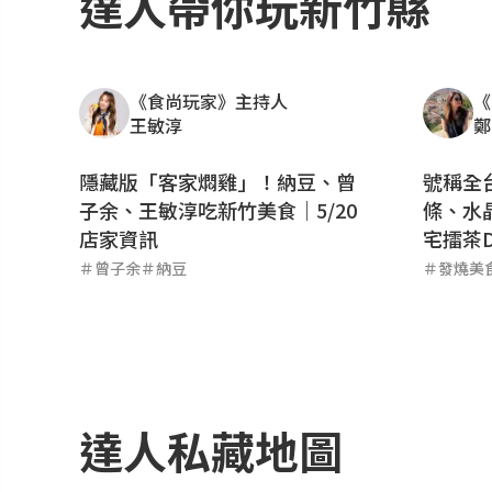
達人帶你玩
新竹縣
《食尚玩家》主持人
《
王敏淳
鄭
隱藏版「客家燜雞」！納豆、曾
號稱全
子余、王敏淳吃新竹美食｜5/20
條、水
店家資訊
宅擂茶D
＃
曾子余
＃
納豆
＃
發燒美
達人私藏地圖