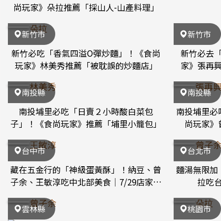
尚玩家》朵拉推薦「採山人-山產料理」
朵拉
新竹市
新竹市
新竹必吃「香氣四溢O彈炒麵」！《食尚
新竹必去
玩家》林美秀推薦「被耽誤的炒麵店」
家》張再
林美秀
張再
南投縣
南投縣
南投埔里必吃「日賣２小時酸白菜包
南投埔里必
子」！《食尚玩家》推薦「埔里小籠包」
尚玩家》
王敏淳
曾子
台中市
台北市
藏在五金行的「神級蛋黃酥」！納豆、曾
麵湯無限加
子余、王敏淳吃中北部美食｜7/29店家資
拉吃台
訊
曾子余
朵拉
雲林縣
桃園市