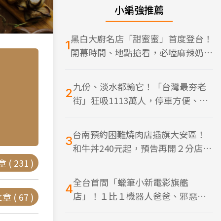
小編強推薦
黑白大廚名店「甜蜜蜜」首度登台！
1
開幕時間、地點搶看，必嗑麻辣奶油
蝦
九份、淡水都輸它！「台灣最夯老
2
街」狂吸1113萬人，停車方便、特
色美食多
台南預約困難燒肉店插旗大安區！
3
和牛丼240元起，預告再開２分店、
地點曝光
章 (
231
)
全台首間「蠟筆小新電影旗艦
4
店」！１比１機器人爸爸、邪惡正
章 (
67
)
男，百款周邊買翻