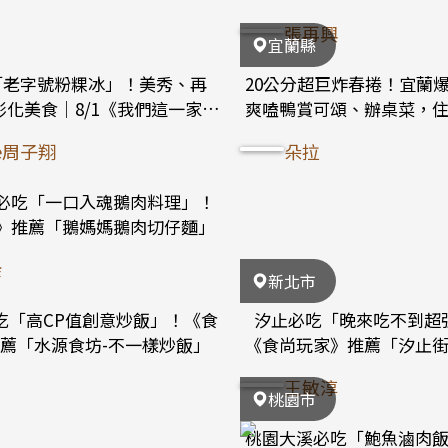
張再興
宜蘭縣
「老字號粉粿冰」！美秀、再
20公分超巨炸春捲！宜蘭
化美食｜8/1《我們這一家》
爽嗑鴨賞可頌、辦桌菜，
店家資訊
ne周子翔
朵拉
必吃「一口入魂鵝肉料理」！
》推薦「鵝媽媽鵝肉切仔麵」
余
新北市
吃「高CP值創意炒飯」！《食
汐止必吃「晚來吃不到超
薦「水源食坊-不一樣炒飯」
《食尚玩家》推薦「汐止
王敏淳
桃園市
桃園大溪必吃「鮑魚滷肉