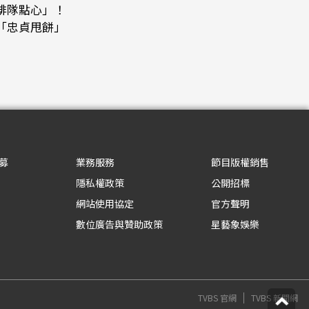
排隊點心」！
「忠貞甩餅」
募
業務服務
節目版權銷售
隱私權政策
公開招標
網站使用協定
官方聲明
數位廣告與贊助政策
星藝象娛樂
TVBS 官網
TVBS 新聞網