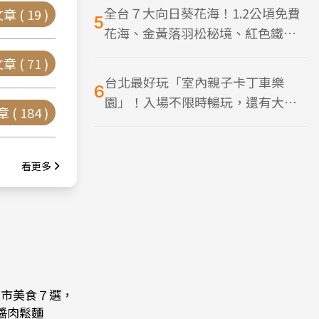
全台７大向日葵花海！1.2公頃免費
章 (
19
)
5
花海、金黃落羽松秘境、紅色鐵橋
同框
章 (
71
)
台北最好玩「室內親子卡丁車樂
6
園」！入場不限時暢玩，還有大螢
章 (
184
)
幕Switch遊戲區
看更多
夜市美食７選，
醬肉鬆麵