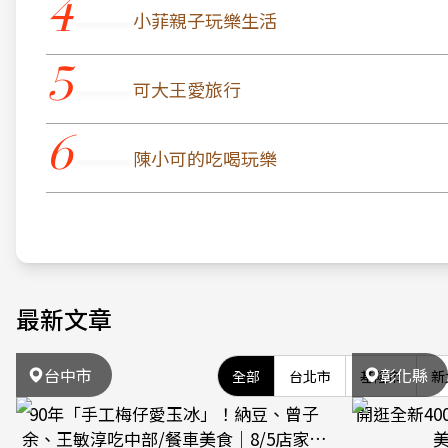
4
小菲親子玩樂生活
5
可大王愛旅行
6
陳小可的吃喝玩樂
最新文章
台中市
彰化縣
全部
台北市
基隆市
新
90年「手工梅仔愛玉冰」！納豆、曾子
開逛全新4
余、王敏淳吃中部/餐車美食｜8/5店家資