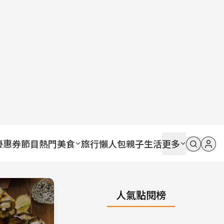
優惠券
節目
熱門
美食
旅行
懶人包
親子
生活
更多
人氣點閱榜