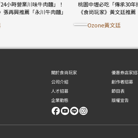
24小時營業川味牛肉麵」！
桃園中壢必吃「傳承30年
》張再興推薦「永川牛肉麵」
《食尚玩家》黃文廷推薦
興
Ozone黃文廷
關於食尚玩家
優惠券店家招
公司介紹
創作者招募
人才招募
節目表
企業動態
版權宣告