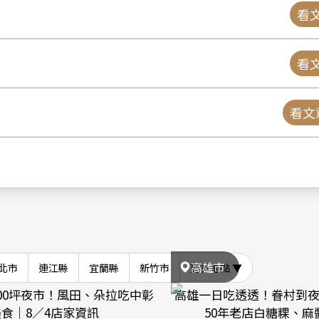
看文
看文
看文
高雄市
北市
連江縣
宜蘭縣
新竹市
更多地點 ▼
000坪夜市！風田、朵拉吃中彰
高雄一日吃透透！眷村到
美食｜8／4店家資訊
50年老店白糖粿、麻