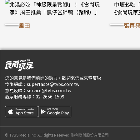
北港必吃「神級限量豬腳」！《食尚玩
中壢必吃「
家》風田推薦「黑仔當歸鴨（豬腳）」
《食尚玩家
風田
張再
您的意見是我們前進的動力，歡迎來信或來電反映
食尚編輯：
supertaste@tvbs.com.tw
意見反映：
service@tvbs.com.tw
觀眾服務專線：
02-2656-1599
© TVBS Media Inc. All Rights Reserved.
聯利媒體股份有限公司