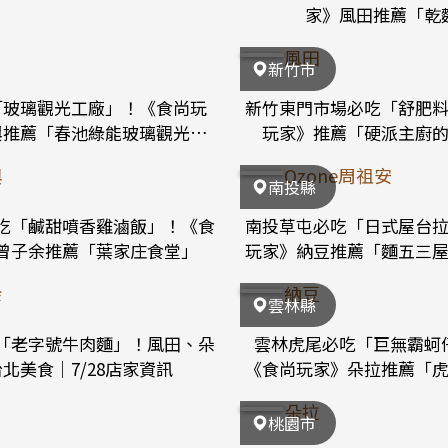
家》風田推薦「乾
風田
新竹市
「玻璃觀光工廠」！《食尚玩
新竹東門市場必吃「舒肥
興推薦「春池綠能玻璃觀光工
玩家》推薦「硬派主廚
廠」
興
Ozone周祖安
南投縣
吃「鹹甜噴香雞滷飯」！《食
南投草屯必吃「日式屋台
曾子余推薦「葉家庄食堂」
玩家》納豆推薦「麵五三
余
納豆
雲林縣
「老字號牛肉麵」！風田、朵
雲林虎尾必吃「巨無霸蚵
北美食｜7/28店家資訊
《食尚玩家》朵拉推薦「
朵拉
桃園市