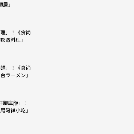
麵居」
料理」！《食尚
的軟嫩料理」
拉麵」！《食尚
屋台ラーメン」
仔腿庫飯」！
虎尾阿祥小吃」