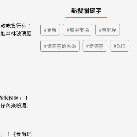
熱搜關鍵字
爆款吃貨行程：
#
更新
#
城中市場
#
吉豚屋
住進森林玻璃屋
#
肯德基優惠碼
#
肯德基
#
DJB
強米粉湯」！
街仔內米粉湯」
飯」！《食尚玩