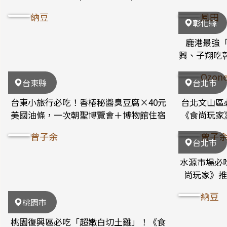
訊
納豆
風田
彰化縣
鹿港最強
興、子翔吃彰
Ozo
台東縣
台北市
台東小旅行必吃！香椿秘醬臭豆腐×40元
台北文山區
美國油條，一次朝聖博覽會＋博物館住宿
《食尚玩家
曾子余
曾子
台北市
水源市場必
尚玩家》推
納豆
桃園市
桃園復興區必吃「超嫩白切土雞」！《食