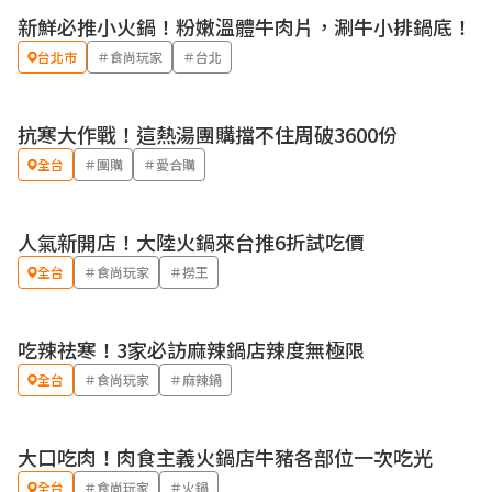
新鮮必推小火鍋！粉嫩溫體牛肉片，涮牛小排鍋底！
台北市
＃食尚玩家
＃台北
抗寒大作戰！這熱湯團購擋不住周破3600份
全台
＃團購
＃愛合購
人氣新開店！大陸火鍋來台推6折試吃價
全台
＃食尚玩家
＃撈王
吃辣祛寒！3家必訪麻辣鍋店辣度無極限
全台
＃食尚玩家
＃麻辣鍋
大口吃肉！肉食主義火鍋店牛豬各部位一次吃光
全台
＃食尚玩家
＃火鍋