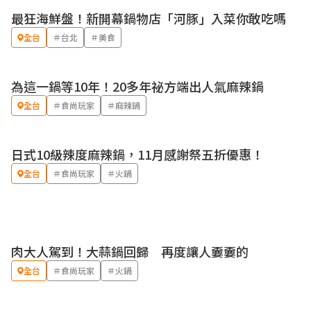
最狂海鮮盤！新開幕鍋物店「河豚」入菜你敢吃嗎
全台
＃台北
＃美食
為這一鍋等10年！20多年祕方端出人氣麻辣鍋
全台
＃食尚玩家
＃麻辣鍋
日式10級辣度麻辣鍋，11月感謝祭五折優惠！
全台
＃食尚玩家
＃火鍋
肉大人駕到！大蒜鍋回歸 再度讓人嫑嫑的
全台
＃食尚玩家
＃火鍋