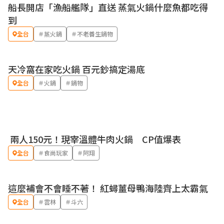
船長開店「漁船艦隊」直送 蒸氣火鍋什麼魚都吃得
到
全台
＃蒸火鍋
＃不老養生鍋物
天冷窩在家吃火鍋 百元鈔搞定湯底
全台
＃火鍋
＃鍋物
兩人150元！現宰溫體牛肉火鍋 CP值爆表
全台
＃食尚玩家
＃阿翔
這麼補會不會睡不著！ 紅蟳薑母鴨海陸齊上太霸氣
全台
＃雲林
＃斗六