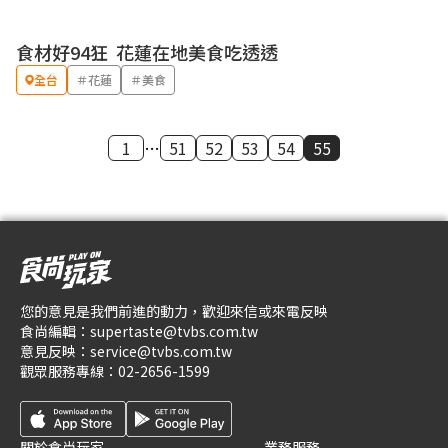
食材好94狂 花蓮在地美食吃透透
全台
＃花蓮
＃美食
1
…
51
52
53
54
55
您的意見是我們前進的動力，歡迎來信或來電反映
食尚編輯：
supertaste@tvbs.com.tw
意見反映：
service@tvbs.com.tw
觀眾服務專線：
02-2656-1599
關於食尚玩家
業務服務