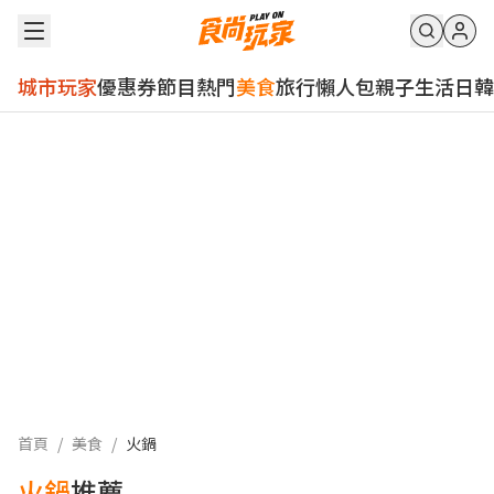
城市玩家
優惠券
節目
熱門
美食
旅行
懶人包
親子
生活
日韓
首頁
/
美食
/
火鍋
火鍋
推薦