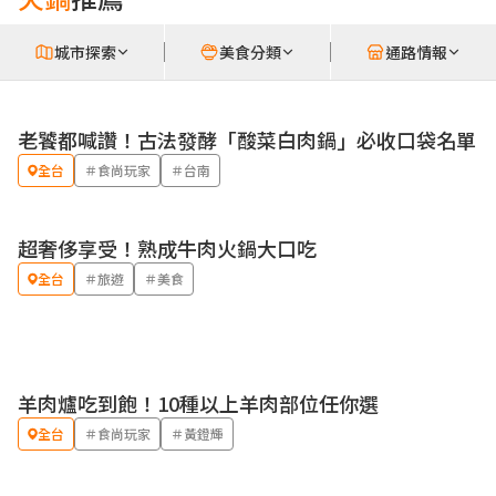
城市探索
美食分類
通路情報
老饕都喊讚！古法發酵「酸菜白肉鍋」必收口袋名單
全台
＃食尚玩家
＃台南
超奢侈享受！熟成牛肉火鍋大口吃
全台
＃旅遊
＃美食
羊肉爐吃到飽！10種以上羊肉部位任你選
全台
＃食尚玩家
＃黃鐙輝