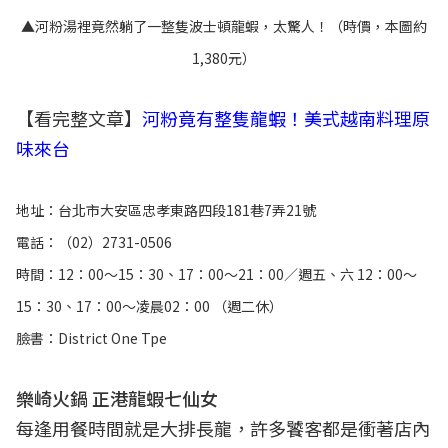
▲河粉湯裡竟然躺了一整隻波士頓龍蝦，太驚人！（時價，本圖約
1,380元）
【看完整文章】
河粉竟有整隻龍蝦！美式越南料理原
味來台
地址：台北市大安區忠孝東路四段181巷7弄21號
電話：（02）2731-0506
時間：12：00～15：30、17：00～21：00／週五、六 12：00～
15：30、17：00～凌晨02：00 （週二休）
臉書：District One Tpe
樂崎火鍋 正港龍蝦七仙女
每逢用餐時間就是大排長龍，許多饕客都是衝著店內