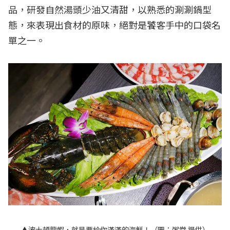
品，研發自然湯頭少油又清甜，以熟悉的涮涮鍋型
態，來表現出食材的原味，絕對是饕客手中的口袋名
單之一。
▲波士頓龍蝦，就是要給你滿滿的海鮮！（圖：粥堂 提供）