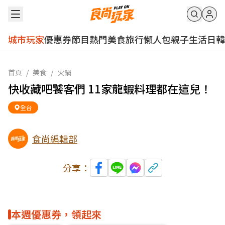
城市玩家
優惠券
節目
熱門
美食
旅行
懶人包
親子
生活
日韓
首頁
/
美食
/
火鍋
快收藏吧饕客們 11家龍蝦料理都在這兒！
全台
食尚編輯部
分享：
本週優惠券，領起來