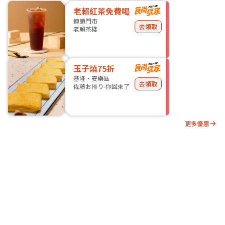
老賴紅茶免費喝
連鎖門市
去領取
老賴茶棧
玉子燒75折
基隆・安樂區
去領取
佐藤お帰り-你回來了
更多優惠