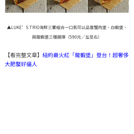
▲LUKE’S TRIO海鮮三饗組合一口氣可以品嘗蟹肉堡、白蝦堡、
與龍蝦堡三種選擇（590元／左至右）
【看完整文章】
紐約最火紅「龍蝦堡」登台！超奢侈
大肥螯好逼人