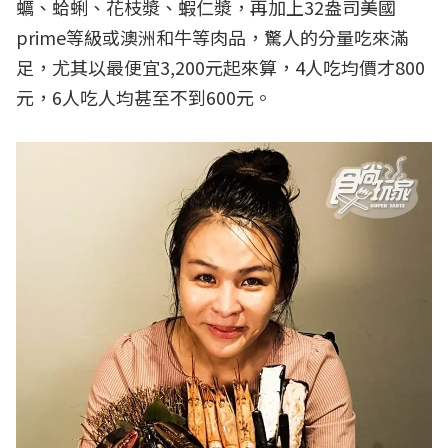
蠣、蛤蜊、花枝漿、蝦仁漿，再加上32盎司美國
prime等級或澳洲和牛等肉品，驚人的分量吃來滿
足，尤其以最便宜3,200元起來算，4人吃均價才800
元，6人吃人均甚至不到600元。