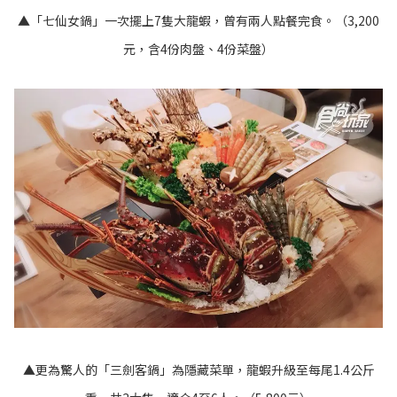
▲「七仙女鍋」一次擺上7隻大龍蝦，曾有兩人點餐完食。（3,200
元，含4份肉盤、4份菜盤）
▲更為驚人的「三劍客鍋」為隱藏菜單，龍蝦升級至每尾1.4公斤