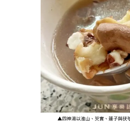
▲四神湯以淮山、芡實、蓮子與茯