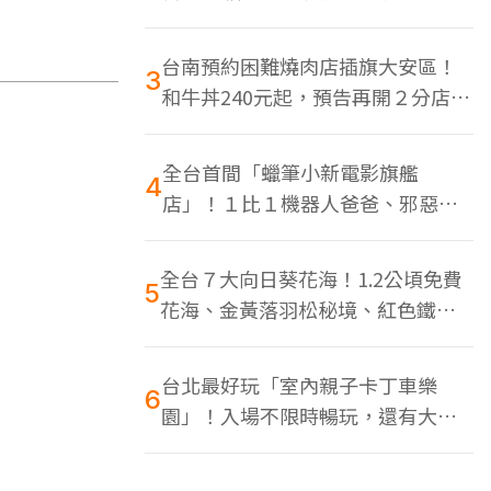
色美食多
台南預約困難燒肉店插旗大安區！
3
和牛丼240元起，預告再開２分店、
地點曝光
全台首間「蠟筆小新電影旗艦
4
店」！１比１機器人爸爸、邪惡正
男，百款周邊買翻
全台７大向日葵花海！1.2公頃免費
5
花海、金黃落羽松秘境、紅色鐵橋
同框
台北最好玩「室內親子卡丁車樂
6
園」！入場不限時暢玩，還有大螢
幕Switch遊戲區