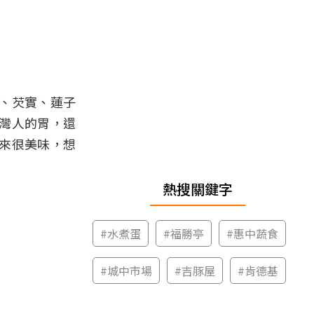
、芡實、蓮子
灣人的胃，還
來很美味，想
熱搜關鍵字
#
水煮蛋
#
福勝亭
#
惠中蔬食
#
城中市場
#
吉豚屋
#
肯德基