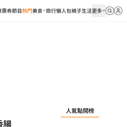
優惠券
節目
熱門
美食
旅行
懶人包
親子
生活
更多
人氣點閱榜
香腸