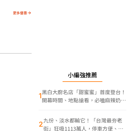
更多優惠
小編強推薦
黑白大廚名店「甜蜜蜜」首度登台！
1
開幕時間、地點搶看，必嗑麻辣奶油
蝦
九份、淡水都輸它！「台灣最夯老
2
街」狂吸1113萬人，停車方便、特