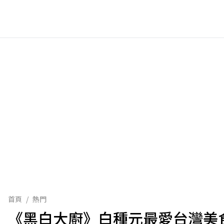
首頁
/
熱門
《黑白大廚》白種元最愛台灣美食