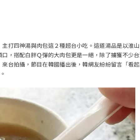
，主打四神湯與肉包這２種超台小吃。這道湯品是以淮山
順口，搭配白胖Ｑ彈的大肉包更是一絕，除了擄獲不少台
》來台拍攝，節目在韓國播出後，韓網友紛紛留言「看起
。