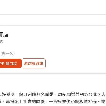
賣店
號
0（週一休）
PP 藏口袋
看店家資訊
典好滋味，與汀州路無名鹹粥、周記肉粥並列為台北３大
，再搭配上扎實的肉羹，一碗只要佛心銅板價30元。