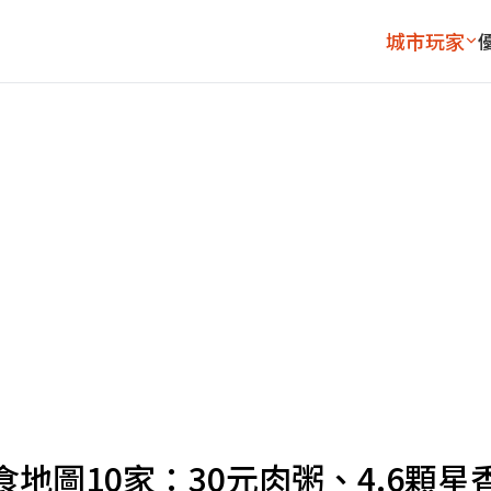
城市玩家
地圖10家：30元肉粥、4.6顆星