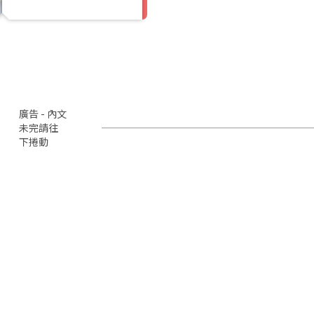
廣告 - 內文
未完請往
下捲動