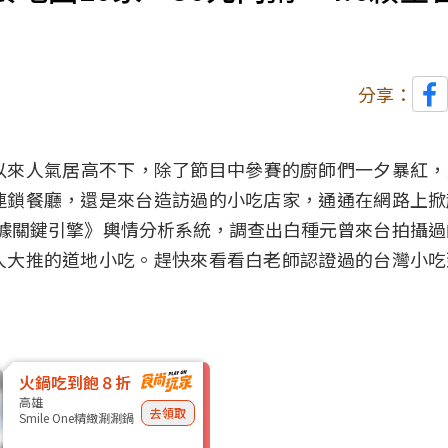
分享：
開播以來人氣居高不下，除了節目中參賽的廚師們一夕暴紅
連鎖餐廳，還是來台造訪過的小吃店家，通通在網路上掀
O大數據關鍵引擎》輿情分析系統，調查出白種元曾來台拍攝過
人大推的道地小吃。趕快來看看白老師認證過的台灣小吃
火鍋吃到飽８折
高雄
去領取
Smile One精緻涮涮鍋