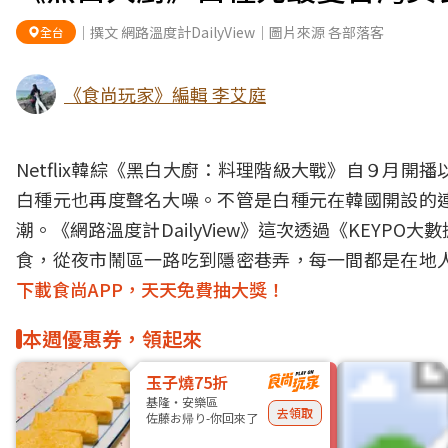
｜撰文 網路溫度計DailyView｜圖片來源 各部落客
全台
《食尚玩家》編輯 李艾庭
Netflix韓綜《黑白大廚：料理階級大戰》自９月
白種元也再度聲名大噪。不管是白種元在韓國開設的
潮。《網路溫度計DailyView》這次透過《KEYP
食，從夜市鬧區一路吃到隱密巷弄，每一間都是在地
下載食尚APP，天天免費抽大獎！
本週優惠券，領起來
玉子燒75折
基隆・安樂區
去領取
佐藤お帰り-你回來了