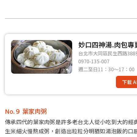
妙口四神湯.肉包專
台北市大同區民生西路388
0970-135-007
週二至日11：30～17：0
下載 A
No.９ 葉家肉粥
傳承四代的葉家肉粥是許多老台北人從小吃到大的經
生米細火慢熬成粥，創造出粒粒分明猶如湯泡飯的口感