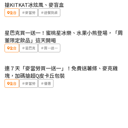
搶KITKAT冰炫風、麥盲盒
全台
＃麥當勞
＃送餐到桌
星巴克買一送一！蜜桃星冰樂、水果小熊登場，「周
優惠
董限定飲品」這天開喝
全台
＃星巴克
＃買一送一
連７天「麥當勞買一送一」！免費送薯條、麥克雞
優惠
塊，加碼搶超Q皮卡丘包裝
全台
＃麥當勞
＃優惠