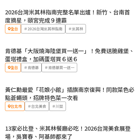
2026台灣米其林指南完整名單出爐！新竹、台南首
度摘星，頤宮完成９連霸
全台
＃2026台灣米其林指南
＃米其林
肯德基「大阪燒海陸堡買一送一」！免費送脆雞堡、
優惠
蛋塔禮盒，加碼蛋塔買６送６
全台
＃肯德基
＃肯德基買一送一
黃仁勳最愛「花娘小館」插旗南京復興！同款菜色必
點蒼蠅頭，招牌特色菜一次看
台北市
＃台北美食
＃川菜
13家必比登、米其林餐廳必吃！2026台灣美食展登
場，吳寶春、阿基師都來了