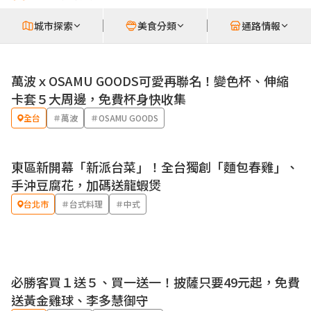
城市探索
美食分類
通路情報
萬波ｘOSAMU GOODS可愛再聯名！變色杯、伸縮
卡套５大周邊，免費杯身快收集
全台
＃萬波
＃OSAMU GOODS
東區新開幕「新派台菜」！全台獨創「麵包春雞」、
手沖豆腐花，加碼送龍蝦煲
台北市
＃台式料理
＃中式
必勝客買１送５、買一送一！披薩只要49元起，免費
優惠
送黃金雞球、李多慧御守