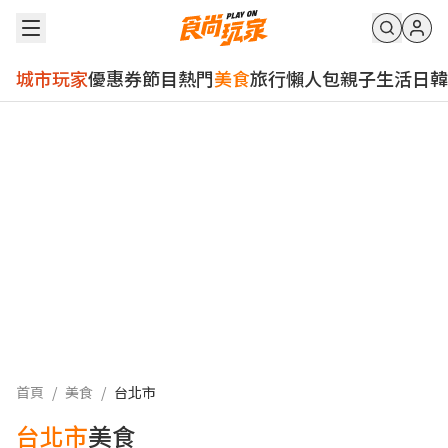
城市玩家
優惠券
節目
熱門
美食
旅行
懶人包
親子
生活
日韓
首頁
/
美食
/
台北市
台北市
美食