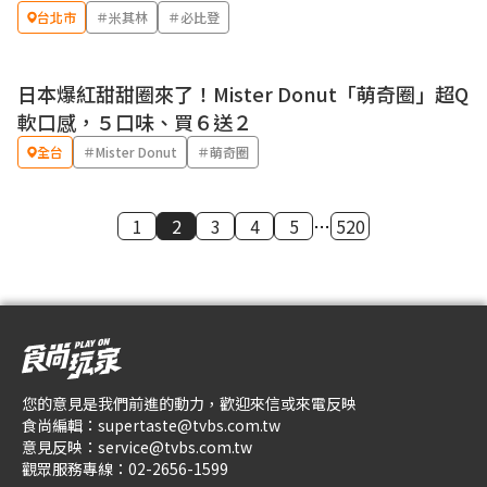
台北市
＃米其林
＃必比登
日本爆紅甜甜圈來了！Mister Donut「萌奇圈」超Q
優惠
軟口感，５口味、買６送２
全台
＃Mister Donut
＃萌奇圈
1
2
3
4
5
…
520
您的意見是我們前進的動力，歡迎來信或來電反映
食尚編輯：
supertaste@tvbs.com.tw
意見反映：
service@tvbs.com.tw
觀眾服務專線：
02-2656-1599