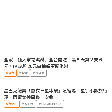
全家「仙人掌霜淇淋」全台開吃！連５天第２支６
優惠
元，IKEA吃20元白柚蜂蜜霜淇淋
全台
＃全家
＃霜淇淋
星巴克絕美「薰衣草星冰樂」這裡喝！星宇小熊旅行
箱、閃耀女神周邊一次收
台北市
＃星巴克
＃DREAM PLAZA