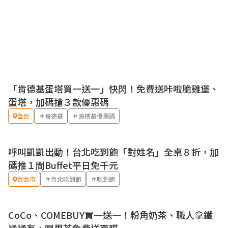
「肯德基蛋塔買一送一」快閃！免費送咔啦脆雞堡、
優惠
蛋塔，加碼搶３款優惠碼
全台
＃肯德基
＃肯德基優惠碼
呼叫凱凱出動！台北吃到飽「對姓名」全桌８折，加
優惠
碼推１間Buffet平日免千元
台北市
＃台北吃到飽
＃吃到飽
CoCo、COMEBUY買一送一！粉角奶茶、職人拿鐵
優惠