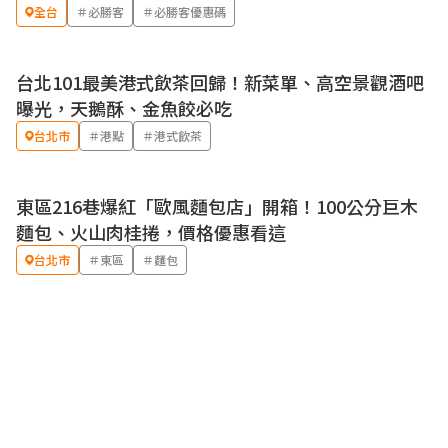
全台
＃必勝客
＃必勝客優惠碼
台北101最美港式飲茶回歸！新菜單、高空景觀酒吧
曝光，天鵝酥、金魚餃必吃
台北市
＃港點
＃港式飲茶
東區216巷爆紅「歐風麵包店」開箱！100公分巨木
麵包、火山肉桂捲，價格優惠看這
台北市
＃東區
＃麵包