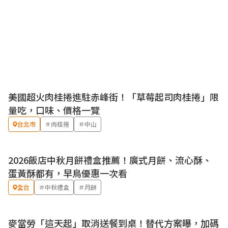
美國超火肉桂捲進駐赤峰街！「草莓起司肉桂捲」限
量吃，口味、價格一覽
台北市
＃肉桂捲
＃中山
2026飯店中秋月餅禮盒推薦！廣式月餅、流心酥、
蛋黃酥都有，早鳥優惠一次看
全台
＃中秋禮盒
＃月餅
麥當勞「這天起」取消送餐到桌！替代方案曝，加碼