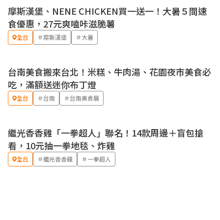
摩斯漢堡、NENE CHICKEN買一送一！大暑５間速
優惠
食優惠，27元爽嗑咔滋脆薯
全台
＃摩斯漢堡
＃大暑
台南美食搬來台北！米糕、牛肉湯、花園夜市美食必
吃，滿額送迷你布丁燈
全台
＃台南
＃台南美食展
繼光香香雞「一拳超人」聯名！14款周邊＋盲包搶
看，10元抽一拳地毯、炸雞
全台
＃繼光香香雞
＃一拳超人