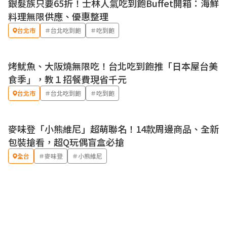
銀髮族只要65折！士林人氣吃到飽Buffet開箱：海鮮
優惠
料理無限供應、優惠整理
台北市
＃台北吃到飽
＃吃到飽
烤魷魚、大阪燒無限吃！台北吃到飽推「日本屋台美
食季」，教１招餐費現省千元
台北市
＃台北吃到飽
＃吃到飽
麥味登「小熊維尼」超萌聯名！14款周邊商品、全新
包裝搶看，超Q玩偶盲盒必搶
全台
＃麥味登
＃小熊維尼