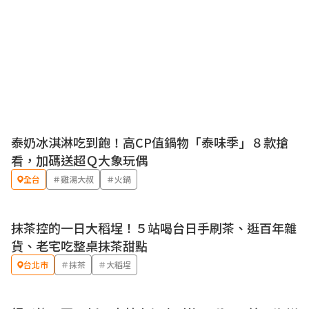
泰奶冰淇淋吃到飽！高CP值鍋物「泰味季」８款搶
優惠
看，加碼送超Ｑ大象玩偶
全台
＃雞湯大叔
＃火鍋
抹茶控的一日大稻埕！５站喝台日手刷茶、逛百年雜
貨、老宅吃整桌抹茶甜點
台北市
＃抹茶
＃大稻埕