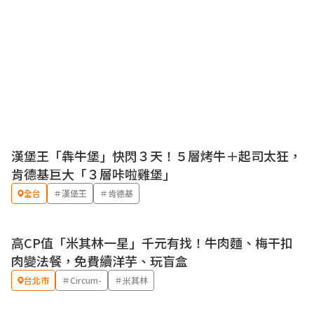
漢堡王「犇牛堡」快閃３天！５層烤牛＋起司太狂，
優惠
肯德基巨大「３層咔啦雞堡」
全台
＃漢堡王
＃肯德基
高CP值「米其林一星」千元有找！牛肉麵、梅干扣
肉變法餐，免費續洋芋、玩盲盒
台北市
＃Circum-
＃米其林