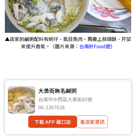
▲店家的鹹粥配料有蚵仔、虱目魚肉，再撒上蒜頭酥、芹菜
來提升香氣。（圖片來源：
台南好Food遊
）
大勇街無名鹹粥
台南市中西區大勇街85號
06-2267028
下載 APP 藏口袋
看店家資訊