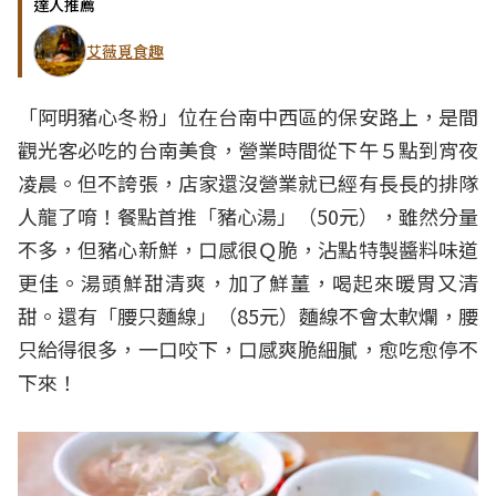
達人推薦
艾薇覓食趣
「阿明豬心冬粉」位在台南中西區的保安路上，是間
觀光客必吃的台南美食，營業時間從下午５點到宵夜
凌晨。但不誇張，店家還沒營業就已經有長長的排隊
人龍了唷！餐點首推「豬心湯」（50元），雖然分量
不多，但豬心新鮮，口感很Ｑ脆，沾點特製醬料味道
更佳。湯頭鮮甜清爽，加了鮮薑，喝起來暖胃又清
甜。還有「腰只麵線」（85元）麵線不會太軟爛，腰
只給得很多，一口咬下，口感爽脆細膩，愈吃愈停不
下來！