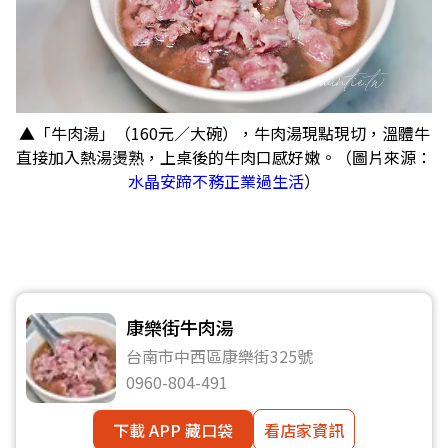
▲「牛肉湯」（160元／大碗），牛肉湯現點現切，溫體牛
直接加入熱湯燙熟，上桌後的牛肉口感好嫩。（圖片來源：
水晶安蹄不務正業過生活
）
康樂街牛肉湯
台南市中西區康樂街325號
0960-804-491
下載 APP 藏口袋
看店家資訊