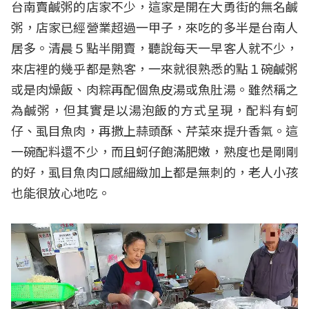
台南賣鹹粥的店家不少，這家是開在大勇街的無名鹹
粥，店家已經營業超過一甲子，來吃的多半是台南人
居多。清晨５點半開賣，聽說每天一早客人就不少，
來店裡的幾乎都是熟客，一來就很熟悉的點１碗鹹粥
或是肉燥飯、肉粽再配個魚皮湯或魚肚湯。雖然稱之
為鹹粥，但其實是以湯泡飯的方式呈現，配料有蚵
仔、虱目魚肉，再撒上蒜頭酥、芹菜來提升香氣。這
一碗配料還不少，而且蚵仔飽滿肥嫩，熟度也是剛剛
的好，虱目魚肉口感細緻加上都是無刺的，老人小孩
也能很放心地吃。