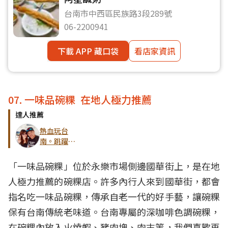
台南市中西區民族路3段289號
06-2200941
下載 APP 藏口袋
看店家資訊
07. 一味品碗粿 在地人極力推薦
達人推薦
熱血玩台
南。跳躍新
世界
「一味品碗粿」位於永樂市場側邊國華街上，是在地
人極力推薦的碗粿店。許多內行人來到國華街，都會
指名吃一味品碗粿，傳承自老一代的好手藝，讓碗粿
保有台南傳統老味道。台南專屬的深咖啡色調碗粿，
在碗粿內放入火燒蝦、豬肉塊、肉末等，我們喜歡再