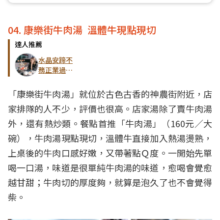
04. 康樂街牛肉湯 溫體牛現點現切
達人推薦
水晶安蹄不
務正業過生
活
「康樂街牛肉湯」就位於古色古香的神農街附近，店
家排隊的人不少，評價也很高。店家湯除了賣牛肉湯
外，還有熱炒類。餐點首推「牛肉湯」（160元／大
碗），牛肉湯現點現切，溫體牛直接加入熱湯燙熟，
上桌後的牛肉口感好嫩，又帶著點Ｑ度。一開始先單
喝一口湯，味道是很單純牛肉湯的味道，愈喝會覺愈
越甘甜；牛肉切的厚度夠，就算是泡久了也不會覺得
柴。