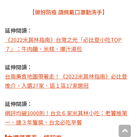
【做好防疫 請佩戴口罩勤洗手】
延伸閱讀：
《2022米其林指南》台灣之光「必比登小吃TOP
７」：牛肉麵、米糕、爆汁湯包
延伸閱讀：
台南美食地圖帶著走！《2022米其林指南》必比登
推介，入選27家、這１區17家居冠
延伸閱讀：
網評均破1000則！台北６家米其林小吃：老饕推第
一、連３年獲獎、台北必吃早餐