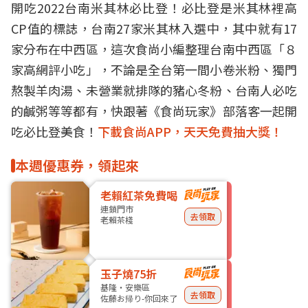
開吃2022台南米其林
必比登
！必比登是米其林裡高
CP值的標誌，
台南
27家米其林入選中，其中就有17
家分布在中西區，這次食尚小編整理台南中西區「８
家高網評
小吃
」，不論是全台第一間小卷米粉、獨門
熬製羊肉湯、未營業就排隊的豬心冬粉、台南人必吃
的鹹粥等等都有，快跟著《食尚玩家》部落客一起開
吃必比登美食！
下載食尚APP，天天免費抽大獎！
本週優惠券，領起來
老賴紅茶免費喝
連鎖門市
去領取
老賴茶棧
玉子燒75折
基隆・安樂區
去領取
佐藤お帰り-你回來了