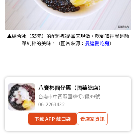
▲綜合冰（55元）的配料都是當天現做，吃到嘴裡就是簡
單純粹的美味。（圖片來源：
曼達愛吃鬼
）
八寶彬圓仔惠（國華總店）
台南市中西區國華街2段99號
06-2263432
下載 APP 藏口袋
看店家資訊