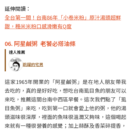
延伸閱讀：
全台第一間！台南86年「小卷米粉」原汁湯頭超鮮
甜，糙米米粉口感滑嫩有Q度
06. 阿星鹹粥 老饕必搭油條
達人推薦
跳躍的宅男
這家1965年開業的「阿星鹹粥」是在地人朋友帶我
去吃的，真的是好好吃，想吃台南虱目魚的朋友可以
來吃，推薦這間台南中西區早餐。這次我們點了「虱
目魚粥」來吃，吃到第一口就會愛上他的粥，他的湯
頭滋味很深厚，裡面的魚味很溫潤又夠味，這個喝起
來就有一種很營養的感覺；加上蒜酥及香菜碎提香，