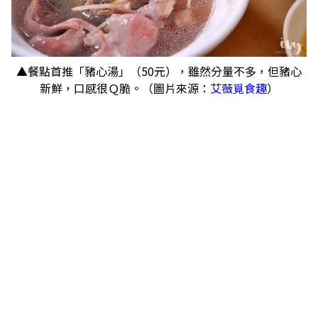
▲餐點首推「豬心湯」（50元），雖然分量不多，但豬心
新鮮，口感很Ｑ脆。（圖片來源：
艾薇覓食趣
）