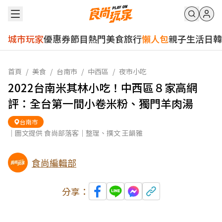
城市玩家
優惠券
節目
熱門
美食
旅行
懶人包
親子
生活
日韓
首頁
/
美食
/
台南市
/
中西區
/
夜市小吃
2022台南米其林小吃！中西區８家高網
評：全台第一間小卷米粉、獨門羊肉湯
台南市
｜圖文提供 食尚部落客｜整理、撰文 王韻雅
食尚編輯部
分享：