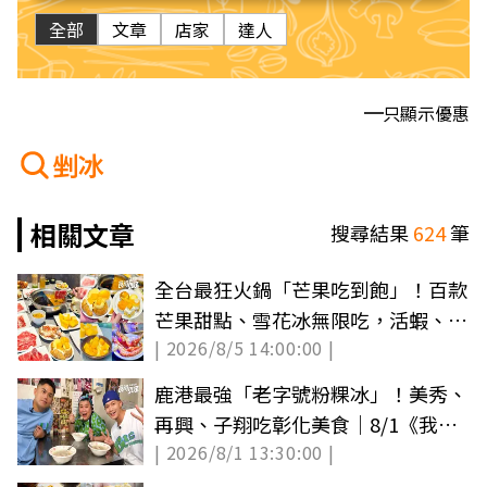
全部
文章
店家
達人
只顯示優惠
剉冰
相關文章
搜尋結果
624
筆
全台最狂火鍋「芒果吃到飽」！百款
芒果甜點、雪花冰無限吃，活蝦、雪
| 2026/8/5 14:00:00 |
蟹腳任夾
鹿港最強「老字號粉粿冰」！美秀、
再興、子翔吃彰化美食｜8/1《我們
| 2026/8/1 13:30:00 |
這一家》店家資訊