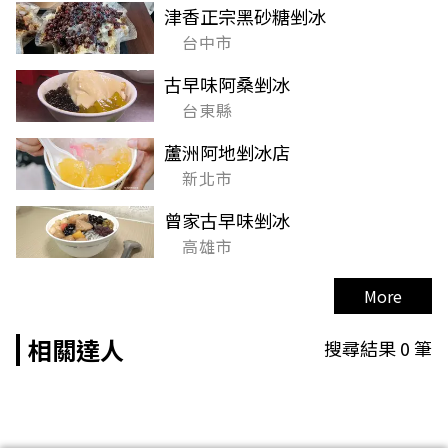
津香正宗黑砂糖剉冰
台中市
古早味阿桑剉冰
台東縣
蘆洲阿地剉冰店
新北市
曾家古早味剉冰
高雄市
More
相關達人
搜尋結果
0
筆