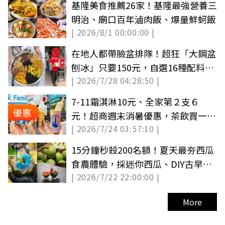
基隆美食推薦26家！基隆最強營養三
明治、廟口百年滷肉飯、爆量鮮蚵飯
| 2026/8/1 00:00:00 |
在地人都帶臉盆排隊！超狂「大鋼盆
刨冰」只要150元，自選16種配料鋪
| 2026/7/28 04:28:50 |
滿滿
7-11霜淇淋10元、全家第２支６
優惠
元！超商週末消暑優惠，茶飲買一送
| 2026/7/24 03:57:10 |
一喝到12點
15分鐘秒殺200名額！夏天最夯西瓜
食農體驗，採迷你西瓜、DIY古早味
| 2026/7/22 22:00:00 |
剉冰超消暑
More