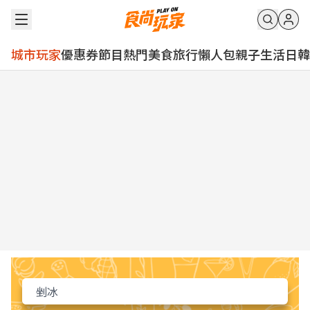
城市玩家
優惠券
節目
熱門
美食
旅行
懶人包
親子
生活
日韓