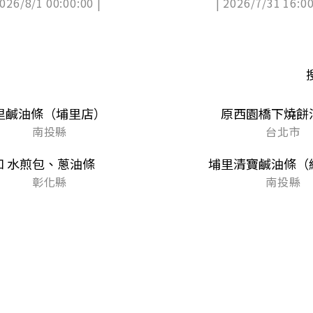
2026/8/1 00:00:00 |
| 2026/7/31 16:00
住宿
里鹹油條（埔里店）
原西園橋下燒餅
南投縣
台北市
如 水煎包、蔥油條
埔里清寶鹹油條（
彰化縣
南投縣