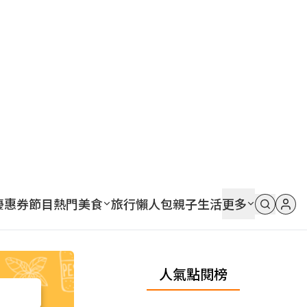
優惠券
節目
熱門
美食
旅行
懶人包
親子
生活
更多
人氣點閱榜