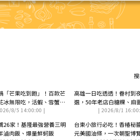
搜
鍋「芒果吃到飽」！百款芒
高雄一日吃透透！眷村到
花冰無限吃，活蝦、雪蟹腳
選，50年老店白糖粿、麻
2026/8/5 14:00:00 |
| 2026/8/1 16:00:
薦26家！基隆最強營養三明
台東小旅行必吃！香椿秘醬
年滷肉飯、爆量鮮蚵飯
元美國油條，一次朝聖博