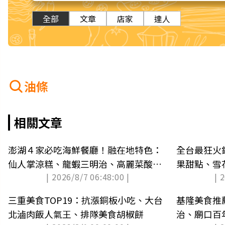
全部
文章
店家
達人
油條
相關文章
澎湖４家必吃海鮮餐廳！融在地特色：
全台最狂火
仙人掌涼糕、龍蝦三明治、高麗菜酸燒
果甜點、雪
| 2026/8/7 06:48:00 |
| 
魚
任夾
三重美食TOP19：抗漲銅板小吃、大台
基隆美食推
北滷肉飯人氣王、排隊美食胡椒餅
治、廟口百