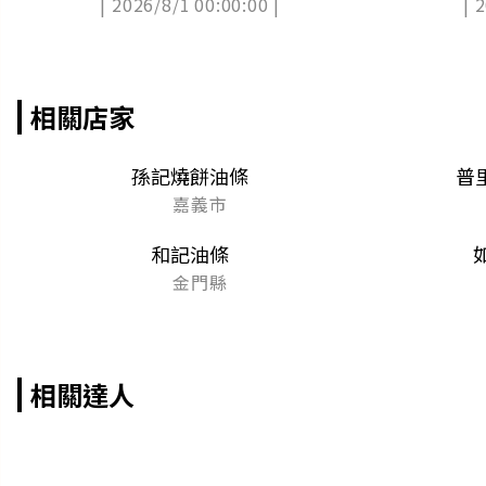
| 2026/8/1 00:00:00 |
| 
相關店家
孫記燒餅油條
普
嘉義市
和記油條
金門縣
相關達人