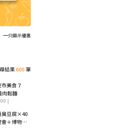
只顯示優惠
尋結果
600
筆
夜市美食７
醬肉鬆麵
00 |
臭豆腐×40
覽會＋博物館