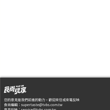
您的意見是我們前進的動力，歡迎來信或來電反映
食尚編輯：
supertaste@tvbs.com.tw
意見反映：
service@tvbs.com.tw