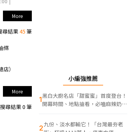
:00 |
More
搜尋結果
45
筆
油條
總店）
小編強推薦
More
黑白大廚名店「甜蜜蜜」首度登台！
1
開幕時間、地點搶看，必嗑麻辣奶油
搜尋結果
0
筆
蝦
九份、淡水都輸它！「台灣最夯老
2