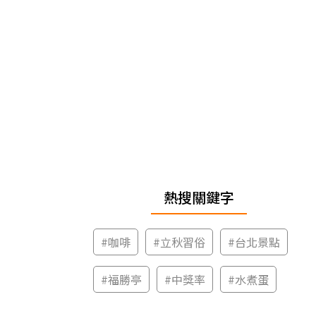
熱搜關鍵字
#
咖啡
#
立秋習俗
#
台北景點
#
福勝亭
#
中獎率
#
水煮蛋