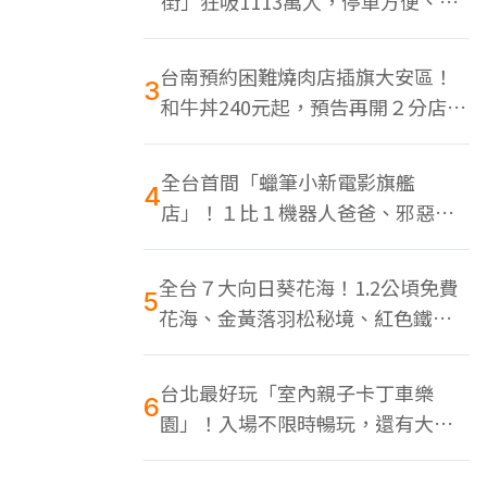
街」狂吸1113萬人，停車方便、特
色美食多
台南預約困難燒肉店插旗大安區！
3
和牛丼240元起，預告再開２分店、
地點曝光
全台首間「蠟筆小新電影旗艦
4
店」！１比１機器人爸爸、邪惡正
男，百款周邊買翻
全台７大向日葵花海！1.2公頃免費
5
花海、金黃落羽松秘境、紅色鐵橋
同框
台北最好玩「室內親子卡丁車樂
6
園」！入場不限時暢玩，還有大螢
幕Switch遊戲區