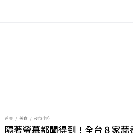
首頁
/
美食
/
夜市小吃
隔著螢幕都聞得到！全台８家蒜