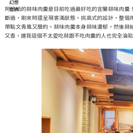
阿娘給的蒜味肉羹是目前吃過最好吃的宜蘭蒜味肉羹
斷過，剛來時還呈現客滿狀態。挑高式的設計，整個
帶點文青風又簡約。蒜味肉羹本身蒜味濃郁，然後蒜
又香，連我這個不太愛吃蒜跟不吃肉羹的人也完全淪陷