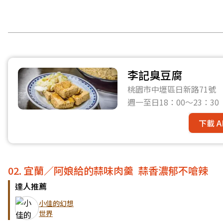
李記臭豆腐
桃園市中壢區日新路71號
週一至日18：00～23：30
下載 A
02. 宜蘭／阿娘給的蒜味肉羹 蒜香濃郁不嗆辣
達人推薦
小佳的幻想
世界