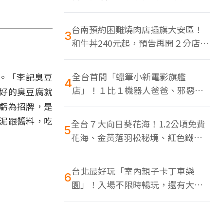
色美食多
台南預約困難燒肉店插旗大安區！
3
和牛丼240元起，預告再開２分店、
地點曝光
全台首間「蠟筆小新電影旗艦
。「李記臭豆
4
店」！１比１機器人爸爸、邪惡正
好的臭豆腐就
男，百款周邊買翻
虧為招牌，是
泥跟醬料，吃
全台７大向日葵花海！1.2公頃免費
5
花海、金黃落羽松秘境、紅色鐵橋
同框
台北最好玩「室內親子卡丁車樂
6
園」！入場不限時暢玩，還有大螢
幕Switch遊戲區