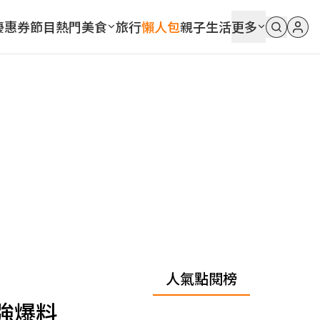
優惠券
節目
熱門
美食
旅行
懶人包
親子
生活
更多
人氣點閱榜
強爆料