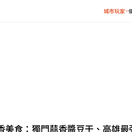
城市玩家
香美食：獨門蒜香醬豆干、高雄最