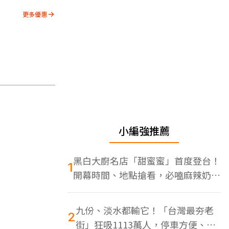
更多優惠
小編強推薦
黑白大廚名店「甜蜜蜜」首度登台！
1
開幕時間、地點搶看，必嗑麻辣奶油
蝦
九份、淡水都輸它！「台灣最夯老
2
街」狂吸1113萬人，停車方便、特