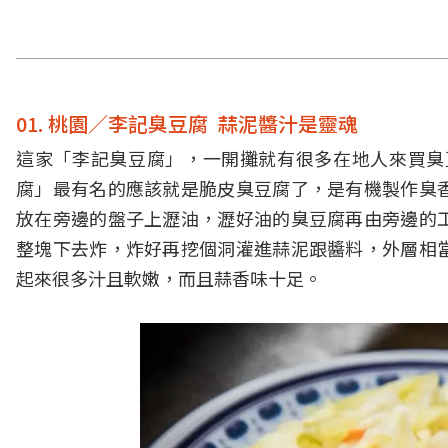
01. 桃園／李記臭豆腐 蒜泥醬汁是靈魂
這家「李記臭豆腐」，一開攤就有很多在地人來買臭
腐」最有名的應該就是脆皮臭豆腐了，是有機製作臭
放在旁邊的盤子上瀝油，瀝好油的臭豆腐再由旁邊的
整塊下去炸，炸好再挖個洞灌進蒜泥跟醬料，外層相
起來很多汁且軟嫩，而且蒜香味十足。