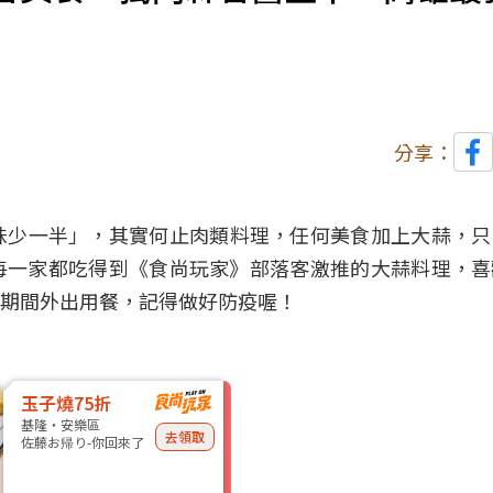
分享：
味少一半」，其實何止肉類料理，任何美食加上大蒜，只
每一家都吃得到《食尚玩家》
部落客激推
的大蒜料理，喜
期間外出用餐，記得做好防疫喔！
玉子燒75折
基隆・安樂區
去領取
佐藤お帰り-你回來了