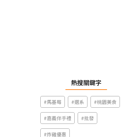
熱搜關鍵字
#
馬基莓
#
選系
#
桃園美食
#
嘉義伴手禮
#
批發
#
炸雞優惠