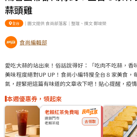
蒜頭雞
｜圖文提供 食尚部落客｜整理、撰文 鄭竣榮
全台
食尚編輯部
愛吃
大蒜
的站出來！俗話說得好：「吃肉不吃蒜，香
美味程度絕對UP UP！食尚小編特搜全台８家
美食
，
氣，趕緊把這篇有味道的文章收下吧！貼心提醒，疫情
本週優惠券，領起來
老賴紅茶免費喝
連鎖門市
去領取
老賴茶棧