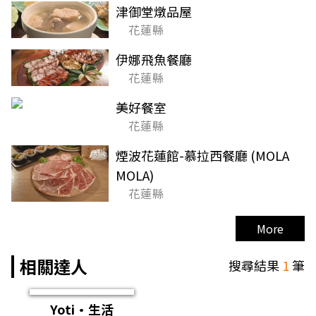
津御堂燉品屋
花蓮縣
伊娜飛魚餐廳
花蓮縣
美好餐室
花蓮縣
煙波花蓮館-慕拉西餐廳 (MOLA
MOLA)
花蓮縣
More
相關達人
搜尋結果
1
筆
Yoti·生活