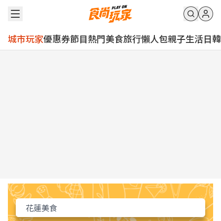
城市玩家
優惠券
節目
熱門
美食
旅行
懶人包
親子
生活
日韓