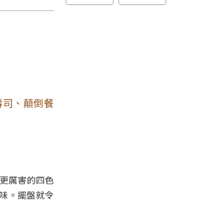
壽司、顛倒餐
外更厲害的四色
味。擺盤就令