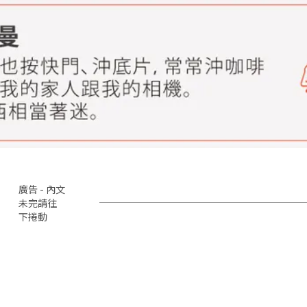
廣告 - 內文
未完請往
下捲動