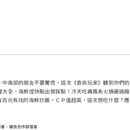
，中南部的朋友不要驚慌，這次《食尚玩家》聽到你們的
理大全，海鮮控快點出發踩點！冷天吃痛風系火鍋最過
有百元有找的海鮮
炒飯
，ＣＰ值超高，這次想吃什麼？應
部落客、優良合作部落客