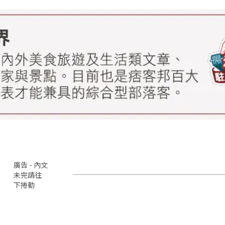
廣告 - 內文
未完請往
下捲動