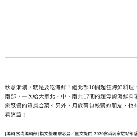
秋意漸濃，就是要吃海鮮！繼
北部10間超狂海鮮料理
南部，一次給大家北、中、南共17間的超浮誇海鮮料
家
聚餐
的質感合菜。另外，月底荷包較緊的朋友，也
看這篇！
[編輯 食尚編輯部] 撰文整理 廖芯曼／圖文提供 2020食尚玩家駐站