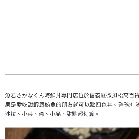
魚君さかなくん海鮮丼專門店位於信義區微風松高百貨
果是愛吃甜蝦跟鮪魚的朋友就可以點四色丼。整碗有滿
沙拉、小菜、湯、小品、甜點超划算。