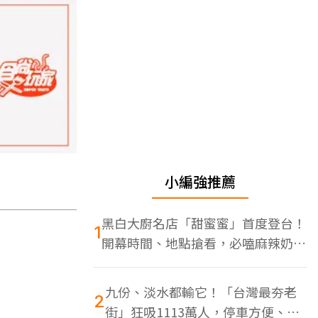
小編強推薦
黑白大廚名店「甜蜜蜜」首度登台！
1
開幕時間、地點搶看，必嗑麻辣奶油
蝦
九份、淡水都輸它！「台灣最夯老
2
街」狂吸1113萬人，停車方便、特