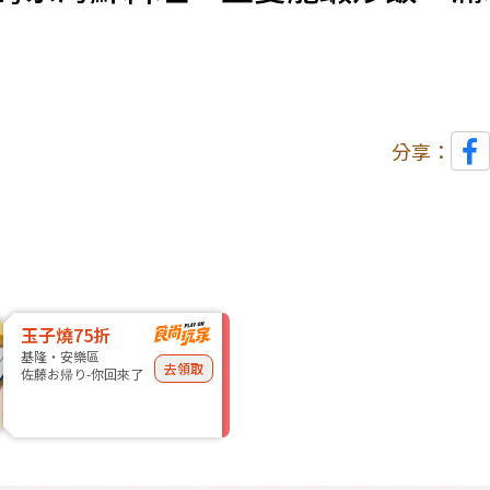
分享：
玉子燒75折
基隆・安樂區
去領取
佐藤お帰り-你回來了