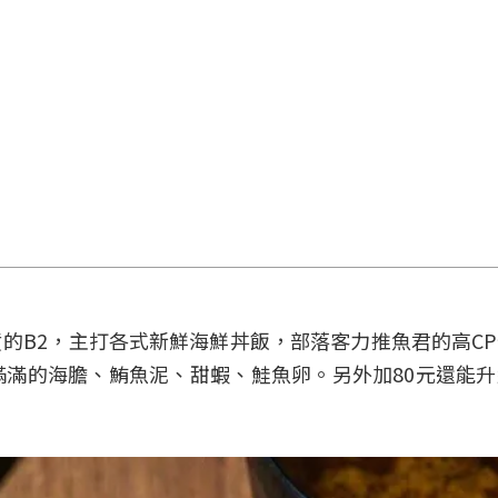
的B2，主打各式新鮮海鮮丼飯，部落客力推魚君的高C
滿的海膽、鮪魚泥、甜蝦、鮭魚卵。另外加80元還能