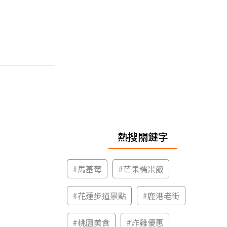
熱搜關鍵字
#
馬基莓
#
芒果糯米飯
#
花蓮步道景點
#
鹿港老街
#
桃園美食
#
炸雞優惠