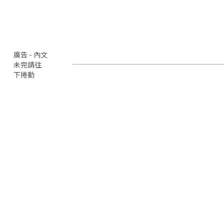
廣告 - 內文
未完請往
下捲動