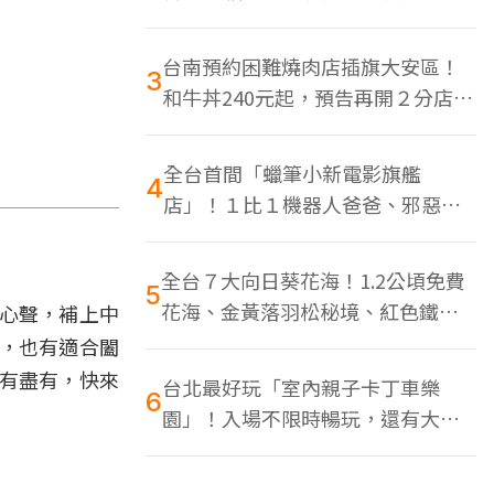
色美食多
台南預約困難燒肉店插旗大安區！
3
和牛丼240元起，預告再開２分店、
地點曝光
全台首間「蠟筆小新電影旗艦
4
店」！１比１機器人爸爸、邪惡正
男，百款周邊買翻
全台７大向日葵花海！1.2公頃免費
5
花海、金黃落羽松秘境、紅色鐵橋
心聲，補上中
同框
癮，也有適合闔
有盡有，快來
台北最好玩「室內親子卡丁車樂
6
園」！入場不限時暢玩，還有大螢
幕Switch遊戲區