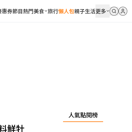
優惠券
節目
熱門
美食
旅行
懶人包
親子
生活
更多
人氣點閱榜
料鮮牡