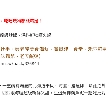
食，吃喝玩物都能滿足！
丼辻半、蝦老爹美食海鮮、微風建一食堂、禾羽軒
好滋味麵館、老五鹹粥】
.com.tw/pack/326844
，一整碗有滿滿的北海道干貝、海膽、鮭魚卵。除此之
，甜蝦跟海膽超級新鮮又甜，生蛋黃拌鮪魚泥一起吃更對