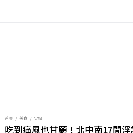
首頁
/
美食
/
火鍋
吃到痛風也甘願！北中南17間