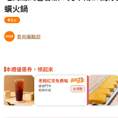
蠣火鍋
全台
食尚編輯部
本週優惠券，領起來
老賴紅茶免費喝
連鎖門市
去領取
老賴茶棧