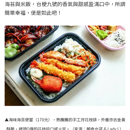
海苔與米飯，台梗九號的香氣與甜感盈滿口中，所謂
簡單幸福，便是如此吧！
▲海味海苔便當（170元），熱騰騰的手工炸花枝排，外層炸衣金黃
酥脆，裡頭Q彈的花枝段口感十足。（來源：
朝食女孩 & Lady L
）