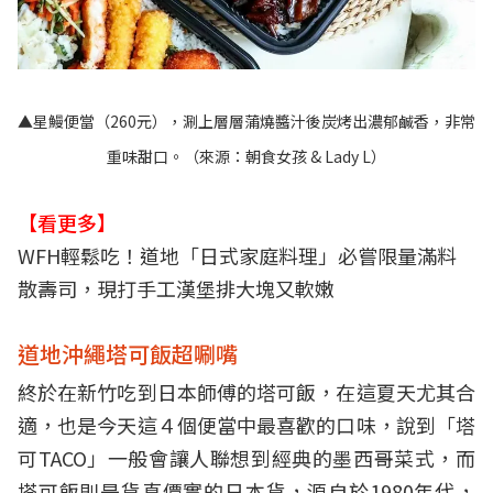
▲星鰻便當（260元），涮上層層蒲燒醬汁後炭烤出濃郁鹹香，非常
重味甜口。（來源：
朝食女孩 & Lady L
）
【看更多】
WFH輕鬆吃！道地「日式家庭料理」必嘗限量滿料
散壽司，現打手工漢堡排大塊又軟嫩
道地沖繩塔可飯超唰嘴
終於在新竹吃到日本師傅的塔可飯，在這夏天尤其合
適，也是今天這４個便當中最喜歡的口味，說到「塔
可TACO」一般會讓人聯想到經典的墨西哥菜式，而
塔可飯則是貨真價實的日本貨，源自於1980年代，