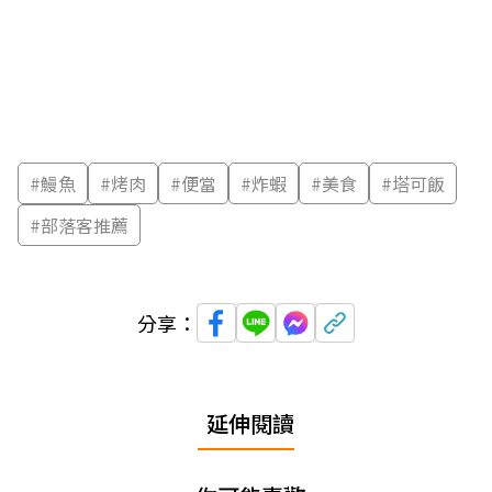
#
鰻魚
#
烤肉
#
便當
#
炸蝦
#
美食
#
塔可飯
#
部落客推薦
分享：
延伸閱讀