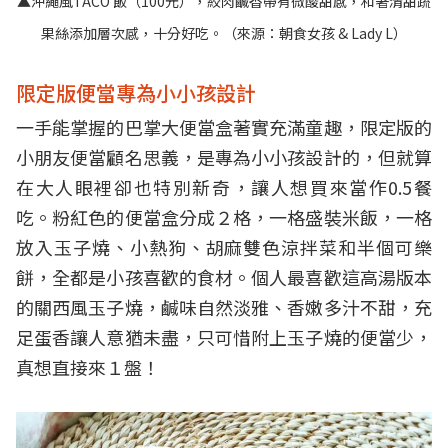
▲沖繩風TACO 飯（100元），絞肉鹹香帶有微酸甜感，和著清甜蔬
果絲添加層次感，十分好吃。（來源：
朝食女孩 & Lady L
）
限定版便當專為小小孩設計
一手能掌握的巴掌大便當盒著實充滿童趣，限定版的
小朋友便當顧名思義，是專為小小孩設計的，但就算
在大人眼裡卻也特別新奇，讓人想買來當作0.5餐
吃。粉紅色的便當盒分成２格，一格盛裝米飯，一格
放入玉子燒、小熱狗、胡麻雙色涼拌菜和半個可樂
餅，全都是小孩喜歡的食材。個人最喜歡這高湯版本
的關西風玉子燒，鹹味自然淡雅、香嫩多汁不甜，充
足蛋香讓人意猶未盡，只可惜附上玉子燒的便當少，
真想直接來１盤！