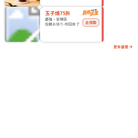
玉子燒75折
基隆・安樂區
去領取
佐藤お帰り-你回來了
更多優惠