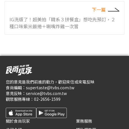
下一篇
IG洗版了！超美拍「韓系３拼餐盒」想吃先預訂，２
種口味紫米飯捲＋唰嘴炸雞一次嘗
您的意見是我們前進的動力，歡迎來信或來電反映
食尚編輯：
supertaste@tvbs.com.tw
意見反映：
service@tvbs.com.tw
觀眾服務專線：
02-2656-1599
關於食尚玩家
業務服務