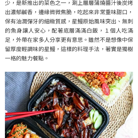
少，是新推出的菜色之一，涮上層層蒲燒醬汁後炭烤
出濃郁鹹香，邊緣微微焦脆，吃起來非常重味甜口，
保有油潤彈牙的細緻質感，星鰻原始風味突出、無刺
的魚身讓人安心，配著底層滿滿白飯，１個人吃滿
足，外帶在家多人分享更有意思。雖然不是想像中保
留厚度輕調味的星鰻，這樣的料理手法，著實是獨樹
一格的魅力餐點。