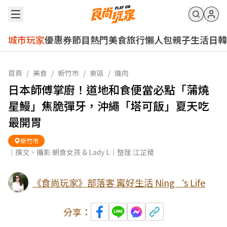
城市玩家
優惠券
節目
熱門
美食
旅行
懶人包
親子
生活
日韓
首頁
/
美食
/
新竹市
/
東區
/
燒肉
日本師傅掌廚！道地和食便當必點「蒲燒
星鰻」焦脆彈牙，沖繩「塔可飯」夏天吃
最開胃
新竹市
｜撰文、攝影 朝食女孩 & Lady L｜整理 江芷稜
《食尚玩家》部落客 寗好生活 Ning‘s Life
分享：