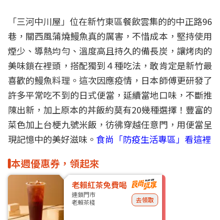
「三河中川屋」位在
新竹
東區餐飲雲集的的中正路96
巷，關西風蒲燒鰻魚真的厲害，不惜成本，堅持使用
煙少、導熱均勻、溫度高且持久的備長炭，讓
烤肉
的
美味鎖在裡頭，搭配獨到４種吃法，敢肯定是新竹最
喜歡的鰻魚料理。這次因應疫情，日本師傅更研發了
許多平常吃不到的
日式便當
，延續當地口味，不斷推
陳出新，加上原本的丼飯約莫有20幾種選擇！豐富的
菜色加上台梗九號米飯，彷彿穿越任意門，用便當呈
現記憶中的美好滋味。
食尚「防疫生活專區」看這裡
本週優惠券，領起來
老賴紅茶免費喝
連鎖門市
去領取
老賴茶棧