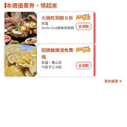
本週優惠券，領起來
火鍋吃到飽８折
高雄
去領取
Smile One精緻涮涮鍋
招牌酸辣湯免費
喝
高雄・鳳山區
去領取
今鼎手工水餃
更多優惠