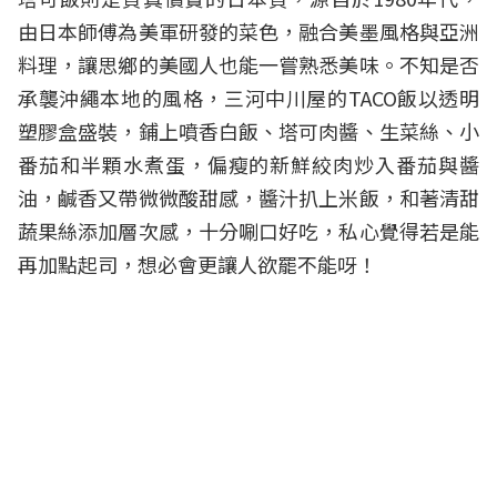
由日本師傅為美軍研發的菜色，融合美墨風格與亞洲
料理，讓思鄉的美國人也能一嘗熟悉美味。不知是否
承襲沖繩本地的風格，三河中川屋的TACO飯以透明
塑膠盒盛裝，鋪上噴香白飯、塔可肉醬、生菜絲、小
番茄和半顆水煮蛋，偏瘦的新鮮絞肉炒入番茄與醬
油，鹹香又帶微微酸甜感，醬汁扒上米飯，和著清甜
蔬果絲添加層次感，十分唰口好吃，私心覺得若是能
再加點起司，想必會更讓人欲罷不能呀！