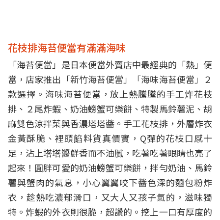
花枝排海苔便當有滿滿海味
「海苔便當」是日本便當外賣店中最經典的「熱」便
當，店家推出「新竹海苔便當」「海味海苔便當」２
款選擇。海味海苔便當，放上熱騰騰的手工炸花枝
排、２尾炸蝦、奶油螃蟹可樂餅、特製馬鈴薯泥、胡
麻雙色涼拌菜與香濃塔塔醬。手工花枝排，外層炸衣
金黃酥脆、裡頭餡料貨真價實，Q彈的花枝口感十
足，沾上塔塔醬鮮香而不油膩，吃著吃著眼睛也亮了
起來！圓胖可愛的奶油螃蟹可樂餅，拌勻奶油、馬鈴
薯與蟹肉的氣息，小心翼翼咬下醬色深的麵包粉炸
衣，趁熱吃濃郁滑口，又大人又孩子氣的，滋味獨
特。炸蝦的外衣則很脆，超讚的。挖上一口有厚度的