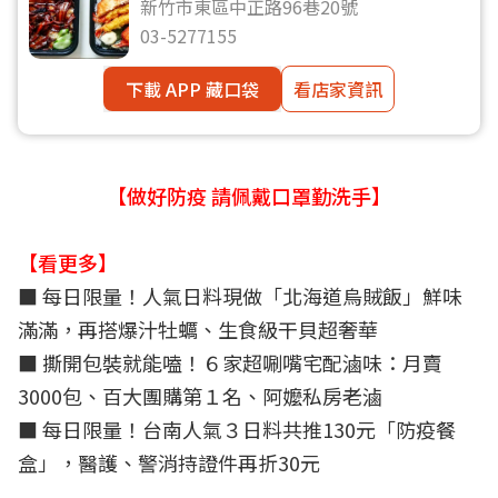
新竹市東區中正路96巷20號
03-5277155
下載 APP 藏口袋
看店家資訊
【做好防疫 請佩戴口罩勤洗手】
【看更多】
■
每日限量！人氣日料現做「北海道烏賊飯」鮮味
滿滿，再搭爆汁牡蠣、生食級干貝超奢華
■
撕開包裝就能嗑！６家超唰嘴宅配滷味：月賣
3000包、百大團購第１名、阿嬤私房老滷
■ 每日限量！台南人氣３日料共推130元「防疫餐
盒」，醫護、警消持證件再折30元