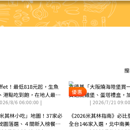
搜
ffet！最低818元起，生魚
肯德基「大阪燒海陸堡買
優惠
、港點吃到飽，在地人最高
費送脆雞堡、蛋塔禮盒，
2026/8/6 06:00:00 |
| 2026/7/21 09:00
送６
北米其林小吃」地圖！37家必
《2026米其林指南》必
茂園落選、４間新入榜餐廳
全台146家入選，北中南