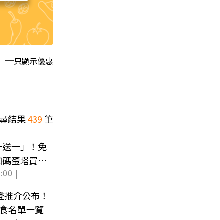
只顯示優惠
尋結果
439
筆
一送一」！免
加碼蛋塔買６
:00 |
比登推介公布！
美食名單一覽