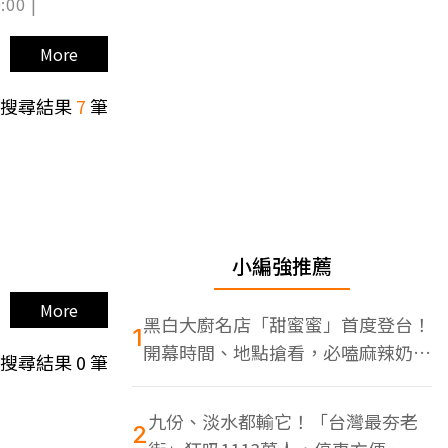
:00 |
More
搜尋結果
7
筆
小編強推薦
More
黑白大廚名店「甜蜜蜜」首度登台！
1
開幕時間、地點搶看，必嗑麻辣奶油
搜尋結果
0
筆
蝦
九份、淡水都輸它！「台灣最夯老
2