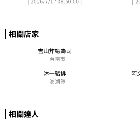
| 2026/7/17 08:50:00 |
| 2
必吃
相關店家
吉山炸蝦壽司
台南市
沐一豬排
阿
澎湖縣
相關達人