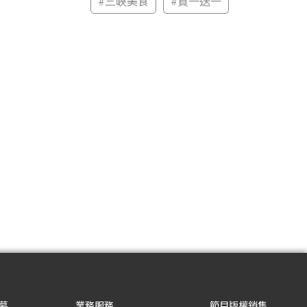
#
三峽美食
#
買一送一
募
業務服務
節目版權銷售