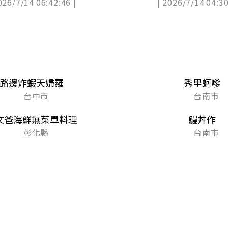
026/7/14 06:42:46 |
| 2026/7/14 04:30
路邊炸蝦天婦羅
秀里蚵嗲
台中市
台南市
文爸海鮮無菜單料理
鰻丼作
彰化縣
台南市