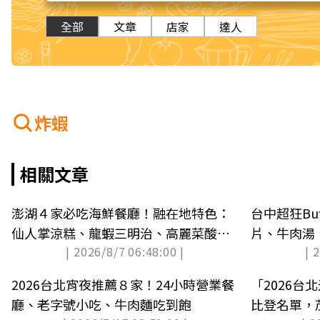
全部
文章
店家
達人
炸蝦
相關文章
澎湖４家必吃海鮮餐廳！融在地特色：
台中超狂Bu
仙人掌涼糕、龍蝦三明治、高麗菜酸燒
片、牛肉湯
| 2026/8/7 06:48:00 |
| 
魚
７折
2026台北宵夜推薦８家！24小時營業餐
「2026台
廳、老字號小吃、牛肉麵吃到飽
比登名單，