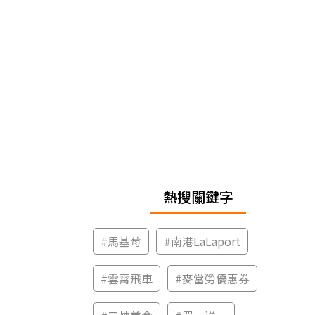
熱搜關鍵字
#
馬基莓
#
南港LaLaport
#
雲霄飛車
#
麥當勞優惠券