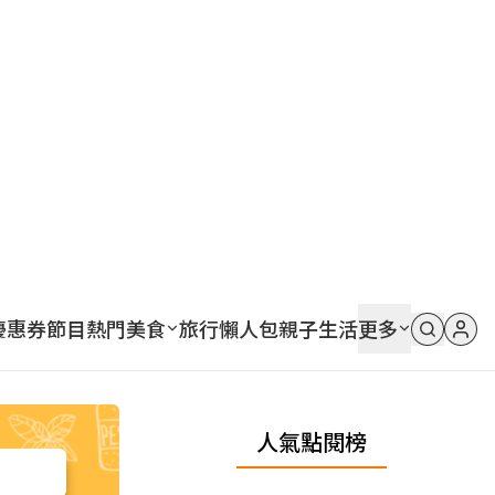
優惠券
節目
熱門
美食
旅行
懶人包
親子
生活
更多
人氣點閱榜