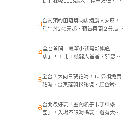
街」狂吸1113萬人，停車方便、特
色美食多
台南預約困難燒肉店插旗大安區！
3
和牛丼240元起，預告再開２分店、
地點曝光
全台首間「蠟筆小新電影旗艦
4
店」！１比１機器人爸爸、邪惡正
男，百款周邊買翻
全台７大向日葵花海！1.2公頃免費
5
花海、金黃落羽松秘境、紅色鐵橋
同框
台北最好玩「室內親子卡丁車樂
6
園」！入場不限時暢玩，還有大螢
幕Switch遊戲區