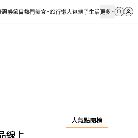
優惠券
節目
熱門
美食
旅行
懶人包
親子
生活
更多
人氣點閱榜
品線上