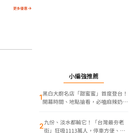
更多優惠
小編強推薦
黑白大廚名店「甜蜜蜜」首度登台！
1
開幕時間、地點搶看，必嗑麻辣奶油
蝦
九份、淡水都輸它！「台灣最夯老
2
街」狂吸1113萬人，停車方便、特