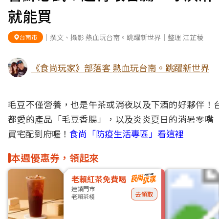
就能買
｜撰文、攝影 熱血玩台南。跳躍新世界｜整理 江芷稜
台南市
《食尚玩家》部落客 熱血玩台南。跳躍新世界
毛豆不僅營養，也是午茶或消夜以及下酒的好夥伴！
都愛的產品「毛豆
香腸
」，以及炎炎夏日的消暑零嘴
買
宅配
到府喔！
食尚「防疫生活專區」看這裡
本週優惠券，領起來
老賴紅茶免費喝
連鎖門市
去領取
老賴茶棧