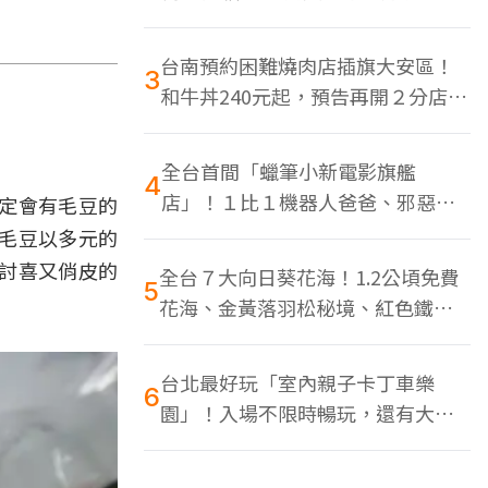
色美食多
台南預約困難燒肉店插旗大安區！
3
和牛丼240元起，預告再開２分店、
地點曝光
全台首間「蠟筆小新電影旗艦
4
店」！１比１機器人爸爸、邪惡正
定會有毛豆的
男，百款周邊買翻
毛豆以多元的
討喜又俏皮的
全台７大向日葵花海！1.2公頃免費
5
花海、金黃落羽松秘境、紅色鐵橋
同框
台北最好玩「室內親子卡丁車樂
6
園」！入場不限時暢玩，還有大螢
幕Switch遊戲區