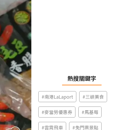
熱搜關鍵字
#
南港LaLaport
#
三峽美食
#
麥當勞優惠券
#
馬基莓
#
雲霄飛車
#
免門票景點