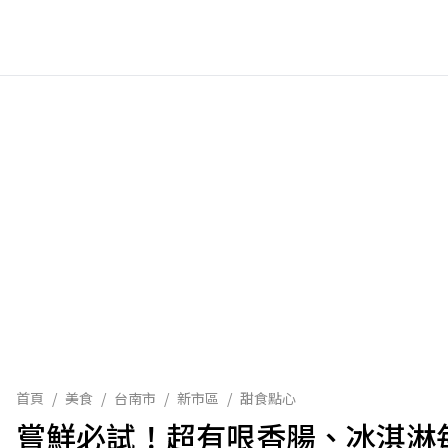
首頁
/
美食
/
台南市
/
新市區
/
甜食點心
嘗鮮必試！超有哏香腸、冰淇淋