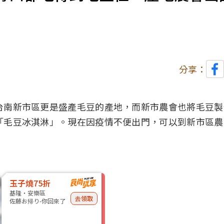
分享：
台南
新市區更是盛產毛豆的產地，而新市
農會
也將毛豆製
「毛豆
冰淇淋
」。現在因疫情不便出門，可以到新市區農
玉子燒75折
基隆・安樂區
去領取
佐藤お帰り-你回來了