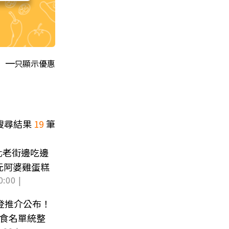
只顯示優惠
搜尋結果
19
筆
化老街邊吃邊
元阿婆雞蛋糕
0:00 |
比登推介公布！
美食名單統整