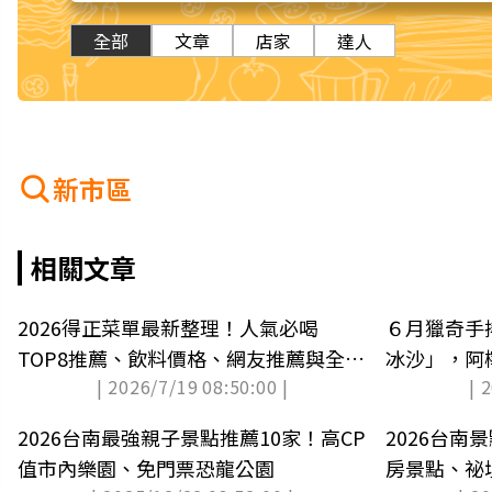
全部
文章
店家
達人
新市區
相關文章
2026得正菜單最新整理！人氣必喝
６月獵奇手
TOP8推薦、飲料價格、網友推薦與全台
冰沙」，阿
| 2026/7/19 08:50:00 |
| 
門市
桶
2026台南最強親子景點推薦10家！高CP
2026台南
值市內樂園、免門票恐龍公園
房景點、祕