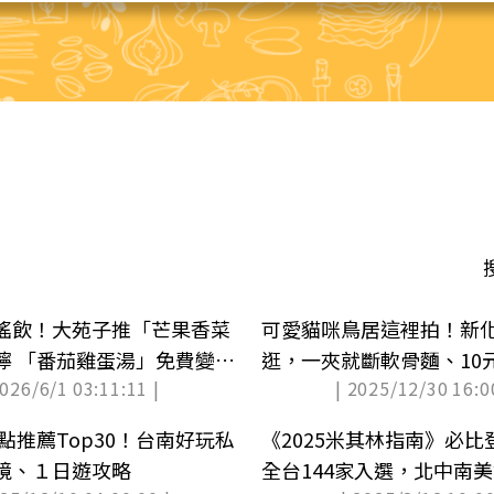
搖飲！大苑子推「芒果香菜
可愛貓咪鳥居這裡拍！新
檸 「番茄雞蛋湯」免費變湯
逛，一夾就斷軟骨麵、10
2026/6/1 03:11:11 |
| 2025/12/30 16:0
景點推薦Top30！台南好玩私
《2025米其林指南》必
境、１日遊攻略
全台144家入選，北中南