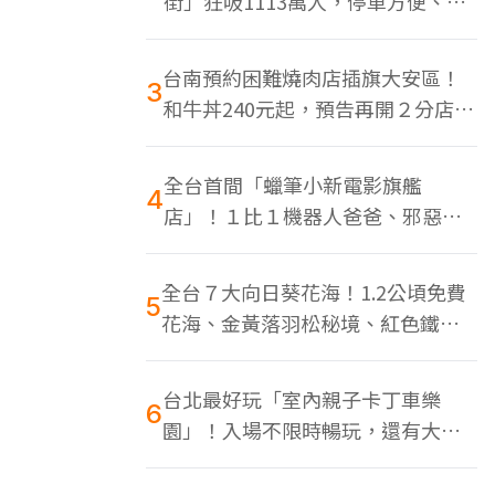
街」狂吸1113萬人，停車方便、特
色美食多
台南預約困難燒肉店插旗大安區！
3
和牛丼240元起，預告再開２分店、
地點曝光
全台首間「蠟筆小新電影旗艦
4
店」！１比１機器人爸爸、邪惡正
男，百款周邊買翻
全台７大向日葵花海！1.2公頃免費
5
花海、金黃落羽松秘境、紅色鐵橋
同框
台北最好玩「室內親子卡丁車樂
6
園」！入場不限時暢玩，還有大螢
幕Switch遊戲區