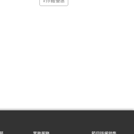
#
炸雞優惠
募
業務服務
節目版權銷售