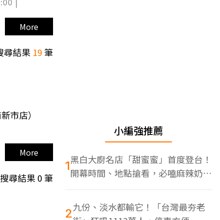
:00 |
More
搜尋結果
19
筆
南新市店）
小編強推薦
More
黑白大廚名店「甜蜜蜜」首度登台！
1
開幕時間、地點搶看，必嗑麻辣奶油
搜尋結果
0
筆
蝦
九份、淡水都輸它！「台灣最夯老
2