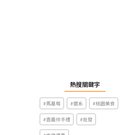
熱搜關鍵字
#
馬基莓
#
選系
#
桃園美食
#
嘉義伴手禮
#
批發