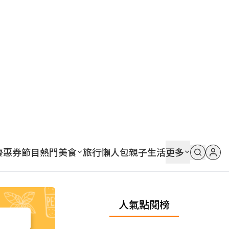
優惠券
節目
熱門
美食
旅行
懶人包
親子
生活
更多
人氣點閱榜