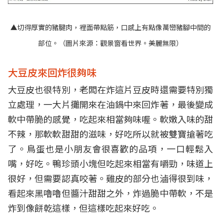
▲切得厚實的豬腱肉，裡面帶點筋，口感上有點像萬巒豬腳中間的
部位。（圖片來源：
觀景窗看世界。美麗無限
）
大豆皮來回炸很夠味
大豆皮也很特別，老闆在炸這片豆皮時還需要特別獨
立處理，一大片攤開來在油鍋中來回炸著，最後變成
軟中帶脆的感覺，吃起來相當夠味喔。軟嫩入味的甜
不辣，那軟軟甜甜的滋味，好吃所以就被雙寶搶著吃
了。鳥蛋也是小朋友會很喜歡的品項，一口輕鬆入
嘴，好吃。鴨珍頭小塊但吃起來相當有嚼勁，味道上
很好，但需要認真咬著。雞皮的部分也滷得很到味，
看起來黑嚕嚕但醬汁甜甜之外，炸過脆中帶軟，不是
炸到像餅乾這樣，但這樣吃起來好吃。