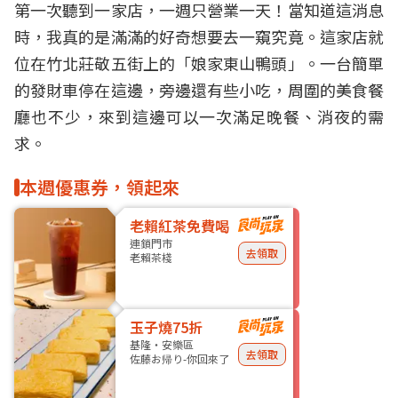
第一次聽到一家店，一週只營業一天！當知道這消息
時，我真的是滿滿的好奇想要去一窺究竟。這家店就
位在竹北莊敬五街上的「娘家
東山鴨頭
」。一台簡單
的
發財車
停在這邊，旁邊還有些小吃，周圍的美食餐
廳也不少，來到這邊可以一次滿足晚餐、
消夜
的需
求。
本週優惠券，領起來
老賴紅茶免費喝
連鎖門市
去領取
老賴茶棧
玉子燒75折
基隆・安樂區
去領取
佐藤お帰り-你回來了