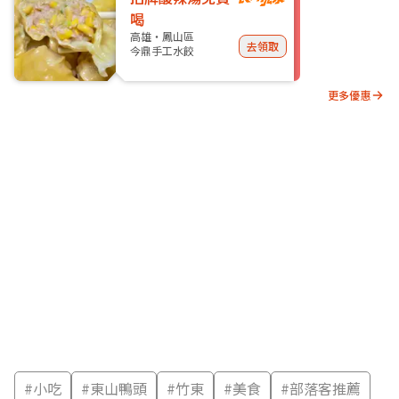
喝
高雄・鳳山區
去領取
今鼎手工水餃
更多優惠
#
小吃
#
東山鴨頭
#
竹東
#
美食
#
部落客推薦