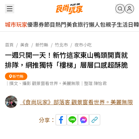
城市玩家
優惠券
節目
熱門
美食
旅行
懶人包
親子
生活
日韓
首頁
/
美食
/
新竹縣
/
竹北市
/
夜市小吃
一週只開一天！新竹這家東山鴨頭開賣就
排隊，網推獨特「樓梯」層層口感超酥脆
新竹縣
｜撰文、攝影 觀景窗看世界。美麗無限｜整理 陳怡君
《食尚玩家》部落客 觀景窗看世界。美麗無限
分享：