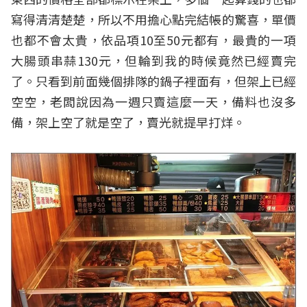
寫得清清楚楚，所以不用擔心點完結帳的驚喜，單價
也都不會太貴，依品項10至50元都有，最貴的一項
大腸頭串蒜130元，但輪到我的時候竟然已經賣完
了。只看到前面幾個排隊的鍋子裡面有，但架上已經
空空，老闆說因為一週只賣這麼一天，備料也沒多
備，架上空了就是空了，賣光就提早打烊。