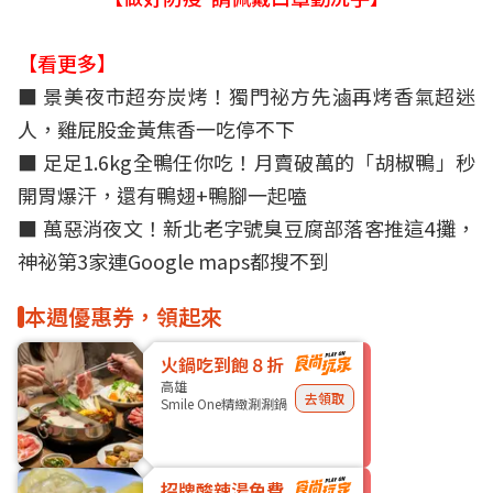
【看更多】
■ 景美夜市超夯炭烤！獨門祕方先滷再烤香氣超迷
人，雞屁股金黃焦香一吃停不下
■ 足足1.6kg全鴨任你吃！月賣破萬的「胡椒鴨」秒
開胃爆汗，還有鴨翅+鴨腳一起嗑
■ 萬惡消夜文！新北老字號臭豆腐部落客推這4攤，
神祕第3家連Google maps都搜不到
本週優惠券，領起來
火鍋吃到飽８折
高雄
去領取
Smile One精緻涮涮鍋
招牌酸辣湯免費