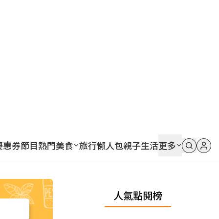
優惠券
節目
熱門
美食
旅行
懶人包
親子
生活
更多
人氣點閱榜