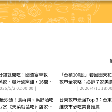
分鐘就開吃！國道塞車救
「台積100股」套圈圈天
蒸餃、爆汁甕窯雞，16間美
夜市全攻略：必排７家美
2026/5/2 01:00:00 |
| 2026/4/11 18:00
戲攤
分量炒麵！張再興、梁舒涵吃
台東夜市最強Top 3：台
/29《天菜就醬吃》店家資
維夜市必吃美食推薦