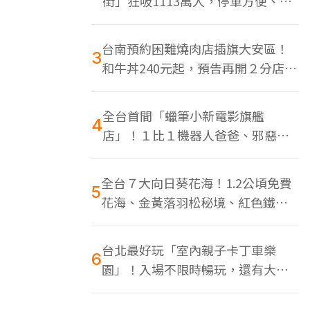
街」狂吸1113萬人，停車方便、特
色美食多
台南預約困難燒肉店插旗大安區！
3
和牛丼240元起，預告再開２分店、
地點曝光
全台首間「蠟筆小新電影旗艦
4
店」！１比１機器人爸爸、邪惡正
男，百款周邊買翻
全台７大向日葵花海！1.2公頃免費
5
花海、金黃落羽松秘境、紅色鐵橋
同框
台北最好玩「室內親子卡丁車樂
6
園」！入場不限時暢玩，還有大螢
幕Switch遊戲區