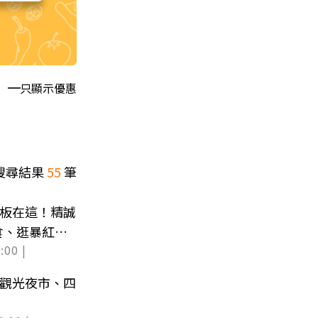
只顯示優惠
搜尋結果
55
筆
花板在這！精誠
食、逛暴紅遊
:00 |
東觀光夜市、四