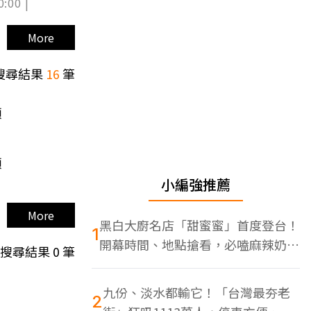
0:00 |
More
搜尋結果
16
筆
頭
頭
小編強推薦
More
黑白大廚名店「甜蜜蜜」首度登台！
1
開幕時間、地點搶看，必嗑麻辣奶油
搜尋結果
0
筆
蝦
九份、淡水都輸它！「台灣最夯老
2