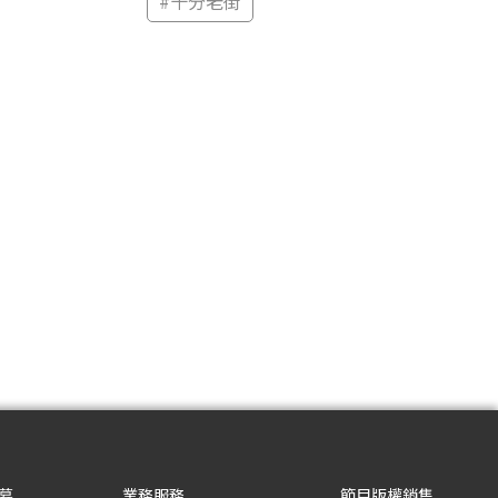
#
十分老街
募
業務服務
節目版權銷售