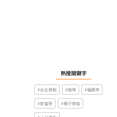
熱搜關鍵字
#
台北景點
#
咖啡
#
福勝亭
#
麥當勞
#
親子景點