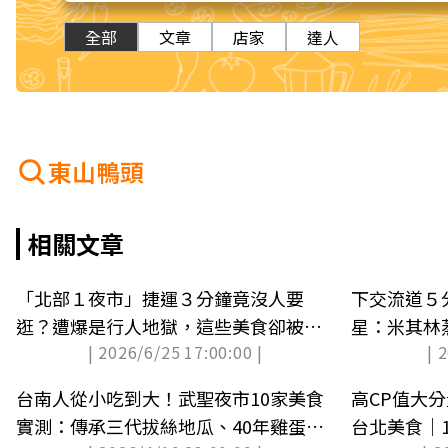
全部
文章
店家
達人
東山鴨頭
相關文章
「北部１夜市」捷運３分鐘竟沒人要
下交流道５
逛？遭爆是行人地獄，這些美食卻被推
星：米其林
| 2026/6/25 17:00:00 |
| 
爆
食懶人包
台南人從小吃到大！武聖夜市10家美食
高CP值大
實測：傳承三代拔絲地瓜、40年雞蛋糕
台北美食｜1