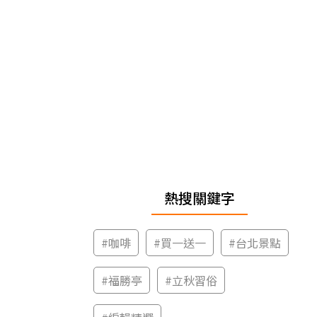
熱搜關鍵字
#
咖啡
#
買一送一
#
台北景點
#
福勝亭
#
立秋習俗