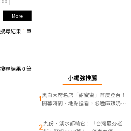
:00 |
More
搜尋結果
1
筆
搜尋結果
0
筆
小編強推薦
黑白大廚名店「甜蜜蜜」首度登台！
1
開幕時間、地點搶看，必嗑麻辣奶油
蝦
九份、淡水都輸它！「台灣最夯老
2