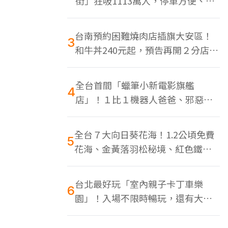
街」狂吸1113萬人，停車方便、特
色美食多
台南預約困難燒肉店插旗大安區！
3
和牛丼240元起，預告再開２分店、
地點曝光
全台首間「蠟筆小新電影旗艦
4
店」！１比１機器人爸爸、邪惡正
男，百款周邊買翻
全台７大向日葵花海！1.2公頃免費
5
花海、金黃落羽松秘境、紅色鐵橋
同框
台北最好玩「室內親子卡丁車樂
6
園」！入場不限時暢玩，還有大螢
幕Switch遊戲區