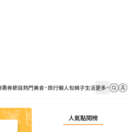
優惠券
節目
熱門
美食
旅行
懶人包
親子
生活
更多
人氣點閱榜