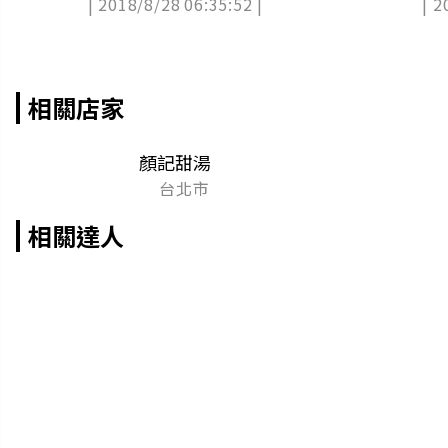
| 2018/8/28 06:35:52 |
| 2
乳冰、百年杏仁露、爆漿烤蛋糕
創杏仁雪花
相關店家
顏記甜湯
台北市
相關達人