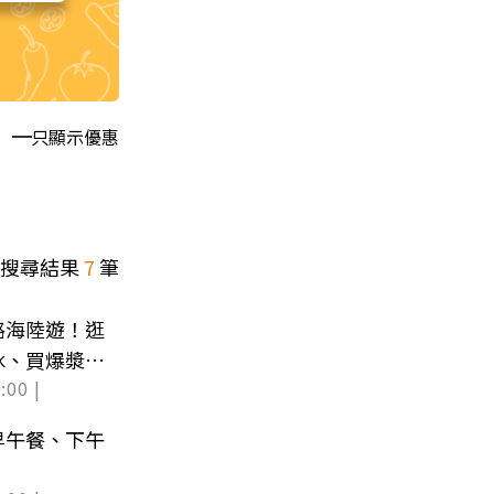
只顯示優惠
搜尋結果
7
筆
路海陸遊！逛
冰、買爆漿烤
:00 |
早午餐、下午