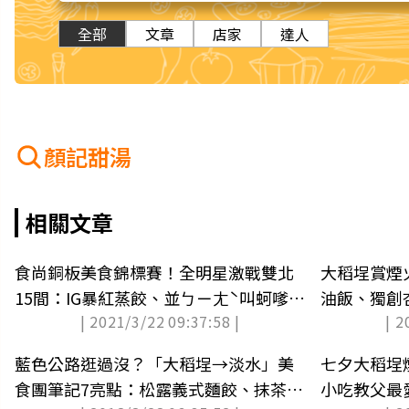
全部
文章
店家
達人
顏記甜湯
相關文章
食尚銅板美食錦標賽！全明星激戰雙北
大稻埕賞煙
15間：IG暴紅蒸餃、並ㄅㄧㄤˋ叫蚵嗲、
油飯、獨創
| 2021/3/22 09:37:58 |
| 2
薑汁番茄
藍色公路逛過沒？「大稻埕→淡水」美
七夕大稻埕
食團筆記7亮點：松露義式麵餃、抹茶煉
小吃教父最