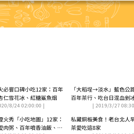
火必嘗口碑小吃12家：百年
「大稻埕→淡水」藍色公
杏仁雪花冰、紅糖鯊魚烟
百年茶行、吃台日混血剉
020/8/24 02:00:00 |
| 2019/3/27 08:30
蛋糕
煙火秀「小吃地圖」12家：
私藏銅板美食！老台北人
愛肉粥、百年噴香油飯、獨
茶愛吃這8家