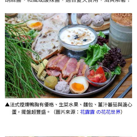
▲法式煙燻鴨胸有優格、生菜水果、麵包、薑汁蕃茄與溏心
蛋，擺盤超豐盛。（圖片來源：
花露露 の花花世界
）