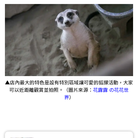
▲店內最大的特色是設有特別區域讓可愛的狐獴活動，大家
可以近距離觀賞並拍照。（圖片來源：
花露露 の花花世
界
）