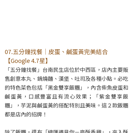
07.五分鐘找餐｜皮蛋、鹹蛋黃完美結合
【Google 4.7星】
「五分鐘找餐」台南民生店位於中西區，店內主要販
售創意本丸、鍋燒麵、漢堡、吐司及各種小點。必吃
的特色菜色包括「黑金雙享飯糰」，內含柴魚皮蛋和
鹹蛋黃，口感豐富且有流心效果；「紫金雙享飯
糰」，芋泥與鹹蛋黃的搭配特別且美味。這２款飯糰
都是店內的招牌！
除了飯糰，還有「總匯遇見你－麥酥香雞」，夾入酥