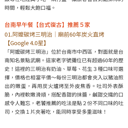
時間，輕鬆大飽口福。
台南早午餐【台式復古】推薦５家
01.阿嬤碳烤三明治｜廟前60年炭火直烤
【Google 4.0星】
「阿嬤碳烤三明治」位於台南市中西區，對面就是台
南知名景點武廟。這家老字號攤位已有超過60年的歷
史！這裡的三明治有奶油、草莓、花生３種口味可選
擇，價格也相當平價～每份三明治都會夾入以豬油煎
出的嫩蛋，再用炭火爐烤至外皮焦香。吐司外表酥
脆，內裡軟嫩滑順，搭配香甜的抹醬，鹹甜交織的口
感令人難忘，老饕推薦的吃法是點２份不同口味的吐
司，交換１片夾著吃，能同時享受多重滋味！