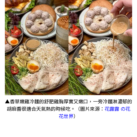
▲香草嫩雞冷麵的舒肥雞胸厚實又嫩口，一旁冷麵淋濃郁的
胡麻醬很適合天氣熱的時候吃。（圖片來源：
花露露 の花
花世界
）