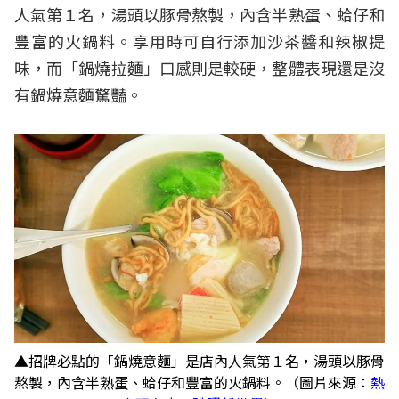
人氣第１名，湯頭以豚骨熬製，內含半熟蛋、蛤仔和
豐富的火鍋料。享用時可自行添加沙茶醬和辣椒提
味，而「鍋燒拉麵」口感則是較硬，整體表現還是沒
有鍋燒意麵驚豔。
▲招牌必點的「鍋燒意麵」是店內人氣第１名，湯頭以豚骨
熬製，內含半熟蛋、蛤仔和豐富的火鍋料。（圖片來源：
熱