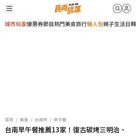
城市玩家
優惠券
節目
熱門
美食
旅行
懶人包
親子
生活
日韓
首頁
/
美食
/
台南市
/
早午餐
台南早午餐推薦13家！復古碳烤三明治、