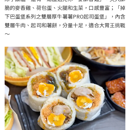
脆的麥香雞、荷包蛋、火腿和生菜，口感豐富；「掉
下巴蛋堡系列之雙層厚牛薯薯PRO起司蛋堡」，內含
雙層牛肉、起司和薯餅，分量十足，適合大胃王挑戰
～