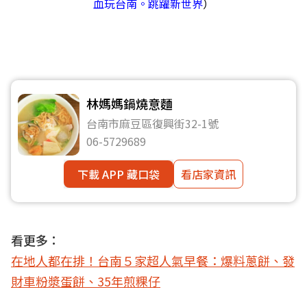
血玩台南。跳躍新世界
）
林媽媽鍋燒意麵
台南市麻豆區復興街32-1號
06-5729689
下載 APP 藏口袋
看店家資訊
看更多：
在地人都在排！台南５家超人氣早餐：爆料蔥餅、發
財車粉漿蛋餅、35年煎粿仔