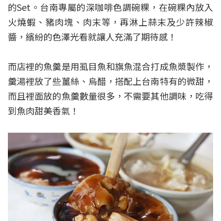
的Set。台南專屬的深咖啡色調碗粿，在碗粿內放入
火燒蝦、豬肉塊、肉末等，再淋上蒜末及少許辣椒
醬，繽紛的色澤光看就讓人充滿了期待感！
而店裡的魚羹是用虱目魚和旗魚混合打成魚漿製作，
羹湯裡放了些薑絲、烏醋，搭配上台南特有的微甜，
而且裡面放的魚羹數量很多，不需要其他調味，吃得
到魚肉甜美香氣！