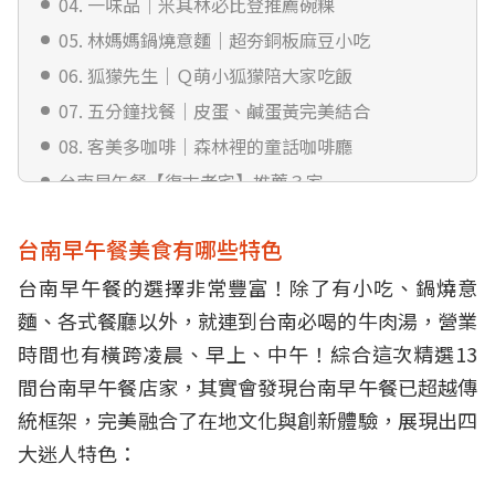
04. 一味品｜米其林必比登推薦碗粿
05. 林媽媽鍋燒意麵｜超夯銅板麻豆小吃
06. 狐獴先生｜Ｑ萌小狐獴陪大家吃飯
07. 五分鐘找餐｜皮蛋、鹹蛋黃完美結合
08. 客美多咖啡｜森林裡的童話咖啡廳
台南早午餐【復古老宅】推薦３家
09. 漫漫弄｜可以擼貓的工業風餐廳
台南早午餐美食有哪些特色
10. 錫鼓｜日式氛圍彷彿秒飛京都
台南早午餐的選擇非常豐富！除了有小吃、鍋燒意
11. 小巷裡的拾壹號｜巷弄裡的祕密基地
麵、各式餐廳以外，就連到台南必喝的牛肉湯，營業
12. 榕廷百匯餐廳｜假日３小時無限吃到飽
時間也有橫跨凌晨、早上、中午！綜合這次精選13
13. 城食百匯自助早餐｜台南特色美食一次吃到飽
間台南早午餐店家，其實會發現台南早午餐已超越傳
統框架，完美融合了在地文化與創新體驗，展現出四
大迷人特色：