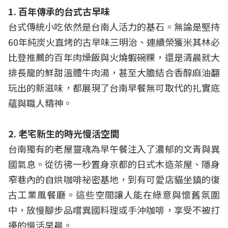
1. 百年傳承的台式古早味
台式傳統小吃依然是台南人活力的基石。無論是堅持
60年純炭火直烤的古早味三明治、連續榮獲米其林必
比登推薦的百年肉燥飯與火燒蝦碗粿，還是清晨就大
排長龍的鮮甜溫體牛肉湯，甚至大膽結合香醇麻油翻
玩出的新滋味，都展現了台南早餐無可取代的扎實底
蘊與職人精神。
2. 老宅新生的時光慢活空間
台南獨有的老屋靈魂為早午餐注入了濃郁的文青與異
國氣息。從彷彿一秒置身京都的日式木造茶屋、隱身
窄巷內的自烘咖啡祕密基地，到有可愛店貓坐鎮的復
古工業風餐廳。這些空間讓人能在綠意與懷舊氛圍
中，放慢腳步品嚐異國料理或手沖咖啡，享受不被打
擾的慢活早晨。