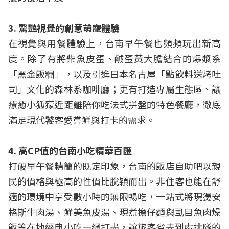
3. 驚豔視覺的創意萌寵體驗
在視覺與用餐體驗上，台南早午餐也頻頻玩出新高
度。除了有將柴魚皮蛋、鹹蛋黃大膽結合的爆漿系
「黑金飯糰」，以及引進日本名古屋「點飲料送烤吐
司」文化的森林系咖啡廳；更有打造專屬生態區、讓
療癒小狐獴近距離陪你吃法式拼盤的特色餐廳，徹底
滿足現代饕客愛嘗鮮與打卡的需求。
4. 高CP值的台南小吃精華百匯
打破早午餐精簡的既定印象，台南的飯店自助吧以親
民的價格與極高的性價比脫穎而出。非住客也能在舒
適的環境中享受數小時的無限暢吃，一站式將現燙安
格斯牛肉湯、鮮美魚皮湯、現煮擔仔麵與虱目魚肉燥
飯等在地經典小吃一網打盡，讓旅客省去到處排隊的