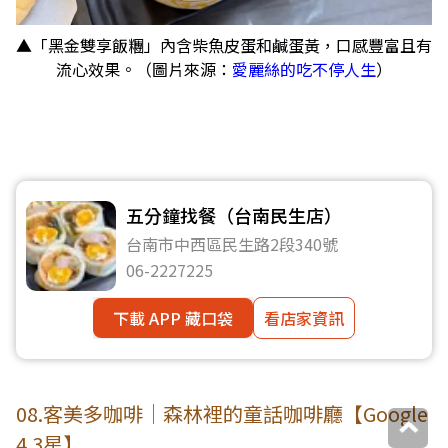
▲「黑金雙享飯糰」內含柴魚皮蛋和鹹蛋黃，口感豐富且有
流心效果。（圖片來源：
愛麗絲的吃不停人生
）
五分鐘找餐（台南民生店）
台南市中西區民生路2段340號
06-2227225
下載 APP 藏口袋
看店家資訊
08.客美多咖啡｜森林裡的童話咖啡廳【Google
4.3星】