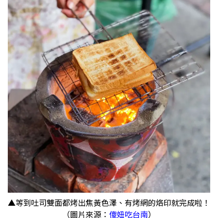
▲等到吐司雙面都烤出焦黃色澤、有烤網的烙印就完成啦！
（圖片來源：
傻妞吃台南
）