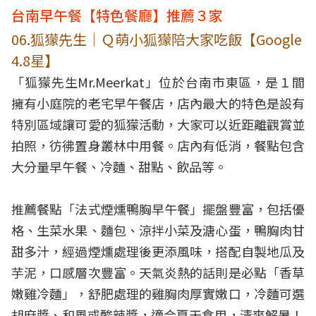
台南早午餐【特色餐廳】推薦３家
06.狐獴先生｜Ｑ萌小狐獴陪大家吃飯【Google
4.8星】
「狐獴先生Mr.Meerkat」位於台南市東區，是１間
擁有小庭院的老宅早午餐店，店內最大的特色是設有
特別區域讓可愛的狐獴活動，大家可以近距離觀賞並
拍照，彷彿置身叢林中用餐。店內有低消，餐點包含
大分量早午餐、冷麵、甜點、飲品等。
推薦餐點「法式煙燻鴨胸早午餐」擺盤豐富，包括優
格、生菜水果、麵包、涼拌小菜及溏心蛋，鴨胸肉甘
甜多汁，經過煙燻處理後更添風味，搭配自製地瓜及
芋泥，口感層次豐富。天氣炎熱的話則是必點「香草
嫩雞冷麵」，舒肥處理的雞胸肉厚實嫩口，冷麵可選
胡麻醬、和風或酸辣醬，適合夏天食用，清爽解暑！