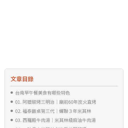
文章目錄
台南早午餐美食有哪些特色
01. 阿嬤碳烤三明治｜廟前60年炭火直烤
02. 福泰飯桌第三代｜蟬聯３年米其林
03. 西羅殿牛肉湯｜米其林級麻油牛肉湯