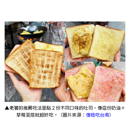
▲老饕的推薦吃法是點２份不同口味的吐司，像這份奶油＋
草莓混搭就超好吃。（圖片來源：
傻妞吃台南
）