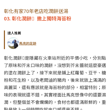
彰化有家70年老店吃潤餅送湯
03. 彰化潤餅𩛩 撒上獨特海苔粉
達人推薦
馬克的足跡
彰化潤餅𩛩是隱藏在火車站附近的平價小吃，分別點
了原味和芥末口味的潤餅，沒想到芥末醬就這麼豪邁
的塗在潤餅上了，接下來就是鋪上紅蘿蔔、豆干、糖
粉和花生粉，以及老闆滷的豬肉，後來就放上滿滿的
高麗菜，還有應該就是海苔粉的部分，相當特別；原
味的表現就還不錯，其實裡面比馬克想像中的還要濕
潤，但整個並不會爛爛的，食材也都還滿新鮮的，重
點是放上一段時間吃起來口感還是不錯。