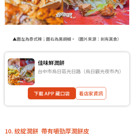
▲圖左為泰式辣；圖右為黑胡椒。（圖片來源：
剎有其食
）
佳味鮮潤餅
台中市烏日區光日路（烏日觀光夜市內）
下載 APP 藏口袋
看店家資訊
10. 紋綻潤餅 帶有嚼勁厚潤餅皮