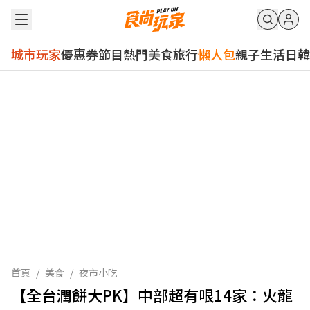
城市玩家
優惠券
節目
熱門
美食
旅行
懶人包
親子
生活
日韓
首頁
/
美食
/
夜市小吃
【全台潤餅大PK】中部超有哏14家：火龍