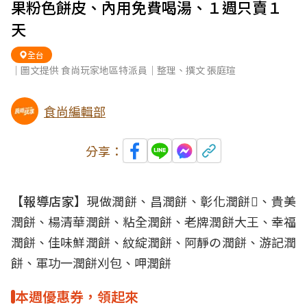
果粉色餅皮、內用免費喝湯、１週只賣１
天
全台
｜圖文提供 食尚玩家地區特派員｜整理、撰文 張庭瑄
食尚編輯部
分享：
【報導店家】
現做潤餅、昌潤餅、彰化潤餅𩛩、貴美
潤餅、楊清華潤餅、粘全潤餅、老牌潤餅大王、幸福
潤餅、佳味鮮潤餅、紋綻潤餅、阿靜の潤餅、游記潤
餅、軍功一潤餅刈包、呷潤餅
本週優惠券，領起來