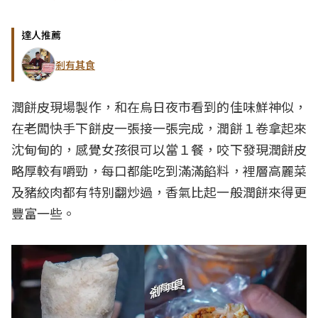
達人推薦
剎有其食
潤餅皮現場製作，和在烏日夜市看到的佳味鮮神似，
在老闆快手下餅皮一張接一張完成，潤餅１卷拿起來
沈甸甸的，感覺女孩很可以當１餐，咬下發現潤餅皮
略厚較有嚼勁，每口都能吃到滿滿餡料，裡層高麗菜
及豬絞肉都有特別翻炒過，香氣比起一般潤餅來得更
豐富一些。