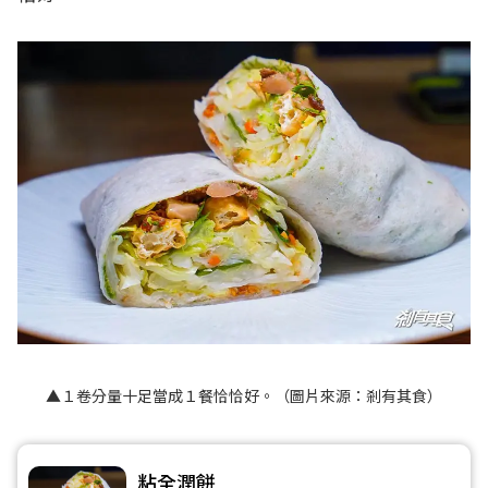
▲１卷分量十足當成１餐恰恰好。（圖片來源：
剎有其食
）
粘全潤餅