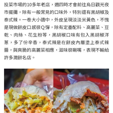
投菜市場的10多年老店，週四時才會前往烏日觀光夜
市擺攤，除有一般常見的口味外，特別還有黑胡椒及
泰式辣。一卷大小適中，外皮呈現淡淡米黃色，不愧
是現做餅皮口感很Ｑ彈，除有定番配料、高麗菜、豆
乾、肉絲、花生粉等，黑胡椒口味有包入黑胡椒洋
蔥，多了份辛香，泰式辣是在餅皮內層塗上泰式辣
醬，與爽脆的高麗菜相應，滋味很唰嘴，表現不輸給
許多潤餅名店。