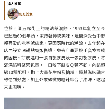
達人推薦
剎有其食
位於西區五廊街上的楊清華潤餅，1953年創立至今
已超過60個年頭，秉持著傳統美味，是間深受台中鄉
親喜愛的老字號店家，更因應時代的潮流，去年起在
店內設立潤餅點餐販售機，免去店員要脫手套找零錢
的困擾。餅皮選用一張自製餅皮及一張訂製餅皮，將
滿滿餡料緊緊包裹，一口咬下餅皮Ｑ彈不韌，內餡超
過10種配料，撒上大量花生粉及糖粉，將其滋味融合
得恰到好處，加上芥末微微的嗆辣綜合了甜味，吃起
來更唰嘴。