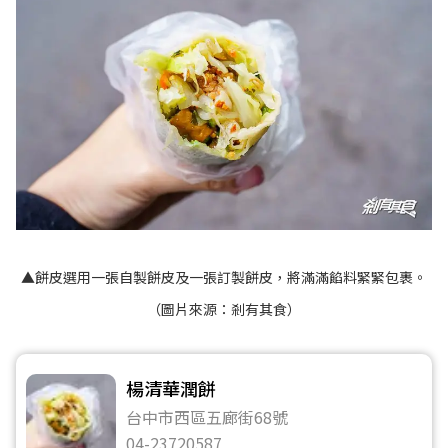
▲餅皮選用一張自製餅皮及一張訂製餅皮，將滿滿餡料緊緊包裹。
（圖片來源：
剎有其食
）
楊清華潤餅
台中市西區五廊街68號
04-23720587