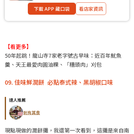
下載 APP 藏口袋
看店家資訊
【看更多】
50年起跳！龍山寺7家老字號古早味：近百年魷魚
羹、天王最愛肉圓油粿、「糟頭肉」刈包
09. 佳味鮮潤餅 必點泰式辣、黑胡椒口味
達人推薦
剎有其食
現點現做的潤餅攤，我還第一次看到，這攤是來自南