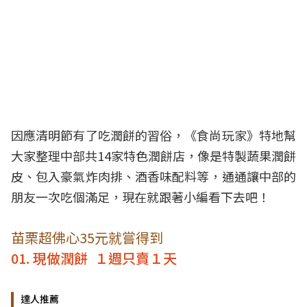
因應清明節有了吃
潤餅
的習俗，《食尚玩家》特地幫
大家整理中部共14家特色潤餅店，像是特製蔬果潤餅
皮、包入豪氣炸肉排、酒香味配料等，通通讓
中部
的
朋友一次吃個滿足，現在就跟著小編看下去吧！
苗栗超佛心35元就嘗得到
01. 現做潤餅 １週只賣１天
達人推薦