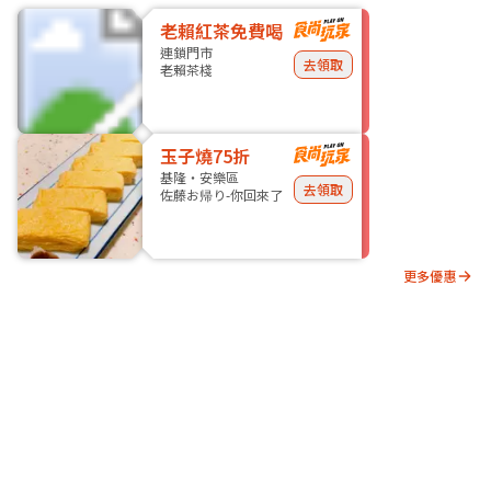
老賴紅茶免費喝
連鎖門市
去領取
老賴茶棧
玉子燒75折
基隆・安樂區
去領取
佐藤お帰り-你回來了
更多優惠