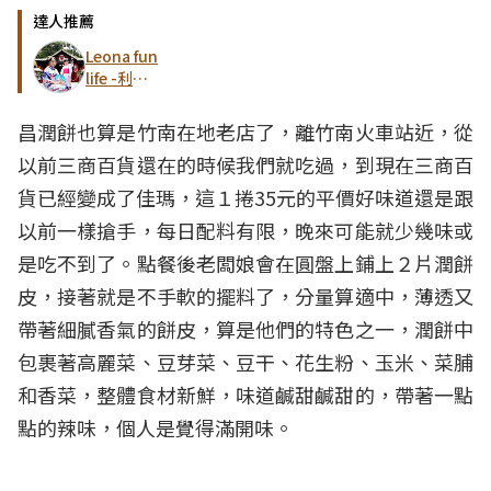
達人推薦
Leona fun
life -利歐
娜。樂生活
昌潤餅也算是竹南在地老店了，離竹南火車站近，從
以前三商百貨還在的時候我們就吃過，到現在三商百
貨已經變成了佳瑪，這１捲35元的平價好味道還是跟
以前一樣搶手，每日配料有限，晚來可能就少幾味或
是吃不到了。點餐後老闆娘會在圓盤上鋪上２片潤餅
皮，接著就是不手軟的擺料了，分量算適中，薄透又
帶著細膩香氣的餅皮，算是他們的特色之一，潤餅中
包裹著高麗菜、豆芽菜、豆干、花生粉、玉米、菜脯
和香菜，整體食材新鮮，味道鹹甜鹹甜的，帶著一點
點的辣味，個人是覺得滿開味。