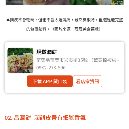
▲餅皮不會乾硬，但也不會太過濕潤，雖然皮很薄，但還是能完整
的包覆餡料。（圖片來源：
瑋瑋美食萬歲
）
現做潤餅
苗栗縣苗栗市米市街35號 （華泰棉被店斜
對面）
0932-273-596
下載 APP 藏口袋
看店家資訊
02. 昌潤餅 潤餅皮帶有細膩香氣