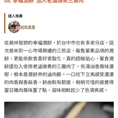
08. 幸福潤餅 加入老滷燉煮三層肉
達人推薦
剎有其食
從員林發跡的幸福潤餅，於台中市也有多家分店，這
次是來到一心市場周邊的三民店，販售葷素品項的潤
餅，更能依飲食喜好客製化，真的超級貼心，葷食潤
餅還包入使用老滷燉煮的三層肉丁，充滿油香風味濃
郁，根本是潤餅界的滷肉飯。一口咬下立馬感受濃濃
的肉香與香菇香，餅皮較有韌度，稍稍可惜的是覺得
當日豬肉風味重了點，滋味相較起少了些清爽感。