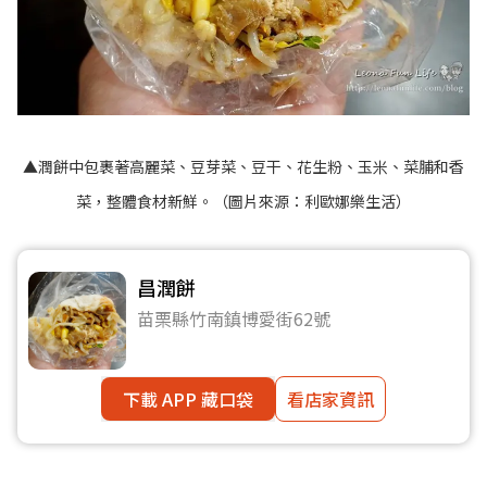
▲潤餅中包裹著高麗菜、豆芽菜、豆干、花生粉、玉米、菜脯和香
菜，整體食材新鮮。（圖片來源：
利歐娜樂生活
）
昌潤餅
苗栗縣竹南鎮博愛街62號
下載 APP 藏口袋
看店家資訊