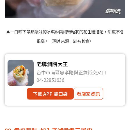
▲一口咬下帶點酸味的冰淇淋與細顆粒狀的花生糖搭配，甜度不會
很高。（圖片來源：
剎有其食
）
老牌潤餅大王
台中市南區忠孝路與正氣街交叉口
04-22851636
下載 APP 藏口袋
看店家資訊