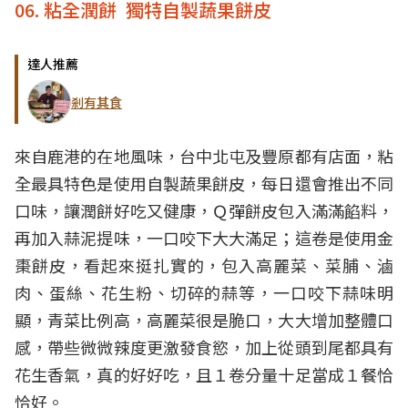
06. 粘全潤餅 獨特自製蔬果餅皮
達人推薦
剎有其食
來自鹿港的在地風味，台中北屯及豐原都有店面，粘
全最具特色是使用自製蔬果餅皮，每日還會推出不同
口味，讓潤餅好吃又健康，Ｑ彈餅皮包入滿滿餡料，
再加入蒜泥提味，一口咬下大大滿足；這卷是使用金
棗餅皮，看起來挺扎實的，包入高麗菜、菜脯、滷
肉、蛋絲、花生粉、切碎的蒜等，一口咬下蒜味明
顯，青菜比例高，高麗菜很是脆口，大大增加整體口
感，帶些微微辣度更激發食慾，加上從頭到尾都具有
花生香氣，真的好好吃，且１卷分量十足當成１餐恰
恰好。