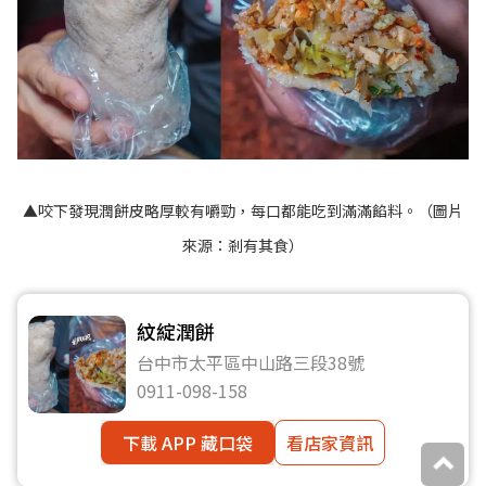
▲咬下發現潤餅皮略厚較有嚼勁，每口都能吃到滿滿餡料。（圖片
來源：
剎有其食
）
紋綻潤餅
台中市太平區中山路三段38號
0911-098-158
下載 APP 藏口袋
看店家資訊