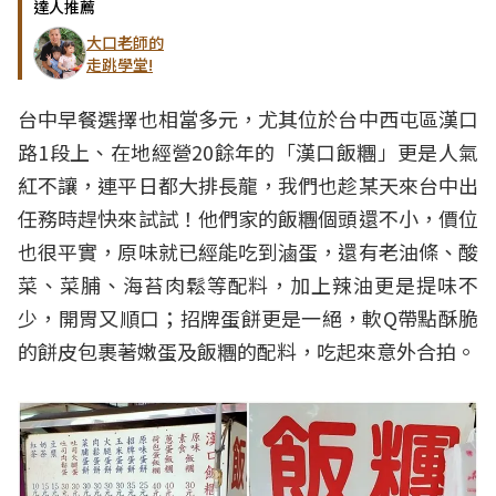
達人推薦
大口老師的
走跳學堂!
台中早餐選擇也相當多元，尤其位於台中西屯區漢口
路1段上、在地經營20餘年的「漢口飯糰」更是人氣
紅不讓，連平日都大排長龍，我們也趁某天來台中出
任務時趕快來試試！他們家的飯糰個頭還不小，價位
也很平實，原味就已經能吃到滷蛋，還有老油條、酸
菜、菜脯、海苔肉鬆等配料，加上辣油更是提味不
少，開胃又順口；招牌蛋餅更是一絕，軟Q帶點酥脆
的餅皮包裹著嫩蛋及飯糰的配料，吃起來意外合拍。