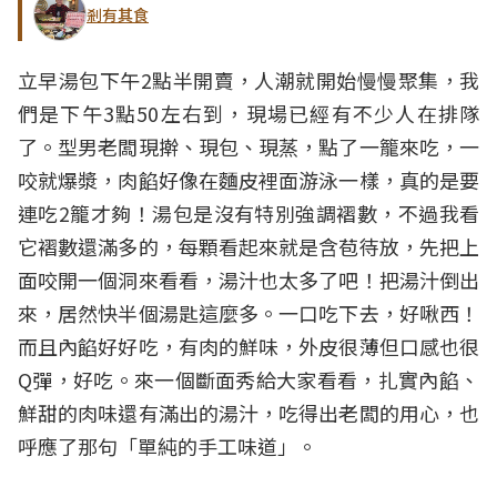
剎有其食
立早湯包下午2點半開賣，人潮就開始慢慢聚集，我
們是下午3點50左右到，現場已經有不少人在排隊
了。型男老闆現擀、現包、現蒸，點了一籠來吃，一
咬就爆漿，肉餡好像在麵皮裡面游泳一樣，真的是要
連吃2籠才夠！湯包是沒有特別強調褶數，不過我看
它褶數還滿多的，每顆看起來就是含苞待放，先把上
面咬開一個洞來看看，湯汁也太多了吧！把湯汁倒出
來，居然快半個湯匙這麼多。一口吃下去，好啾西！
而且內餡好好吃，有肉的鮮味，外皮很薄但口感也很
Q彈，好吃。來一個斷面秀給大家看看，扎實內餡、
鮮甜的肉味還有滿出的湯汁，吃得出老闆的用心，也
呼應了那句「單純的手工味道」。