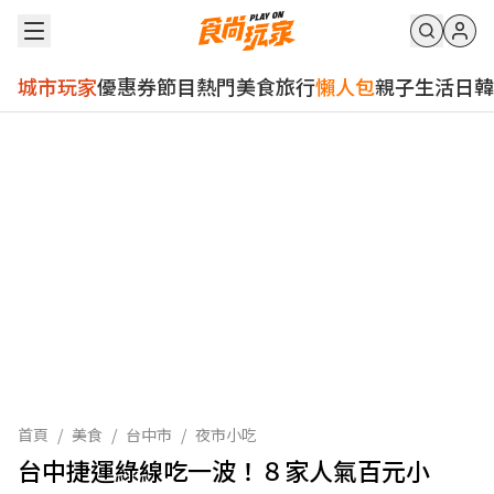
城市玩家
優惠券
節目
熱門
美食
旅行
懶人包
親子
生活
日韓
首頁
/
美食
/
台中市
/
夜市小吃
台中捷運綠線吃一波！８家人氣百元小