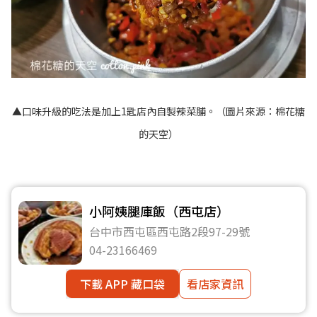
▲口味升級的吃法是加上1匙店內自製辣菜脯。（圖片來源：
棉花糖
的天空
）
小阿姨腿庫飯（西屯店）
台中市西屯區西屯路2段97-29號
04-23166469
下載 APP 藏口袋
看店家資訊