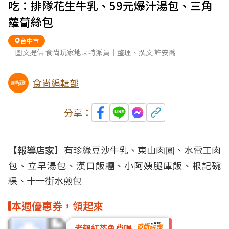
吃：排隊花生牛乳、59元爆汁湯包、三角
蘿蔔絲包
台中市
｜圖文提供 食尚玩家地區特派員｜整理、撰文 許安喬
食尚編輯部
分享：
【報導店家】
有珍綠豆沙牛乳、東山肉圓、水電工肉
包、立早湯包、漢口飯糰、小阿姨腿庫飯、根記碗
粿、十一街水煎包
本週優惠券，領起來
老賴紅茶免費喝