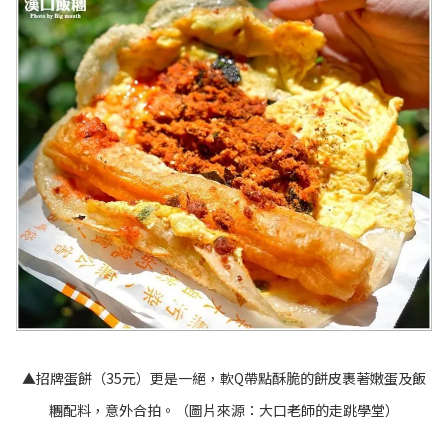
▲招牌蛋餅（35元）更是一絕，軟Q帶點酥脆的餅皮裹著嫩蛋及飯
糰配料，意外合拍。（圖片來源：
大口老師的走跳學堂
）