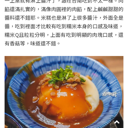
一上桌就有淋上醬汁了，跟在台南吃到不太一樣。肉
餡還滿扎實的，滿像肉圓裡的肉餡，配上鹹鹹甜甜的
醬料還不錯耶。米糕也是淋了上很多醬汁，外面全是
醬，吃到裡面才比較有吃到糯米本身的口感及味道，
糯米Q且粒粒分明，上面有吃到明顯的肉塊口感，還
有香菇等，味道還不錯。