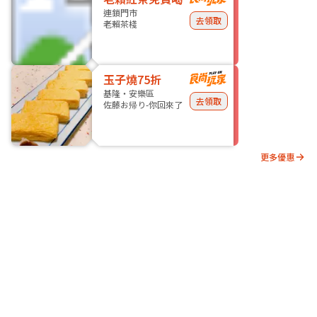
連鎖門市
去領取
老賴茶棧
玉子燒75折
基隆・安樂區
去領取
佐藤お帰り-你回來了
更多優惠