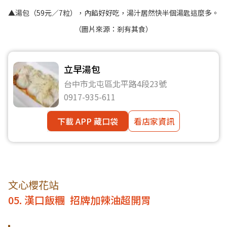
▲湯包（59元／7粒），內餡好好吃，湯汁居然快半個湯匙這麼多。
（圖片來源：
剎有其食
）
立早湯包
台中市北屯區北平路4段23號
0917-935-611
下載 APP 藏口袋
看店家資訊
文心櫻花站
05. 漢口飯糰 招牌加辣油超開胃