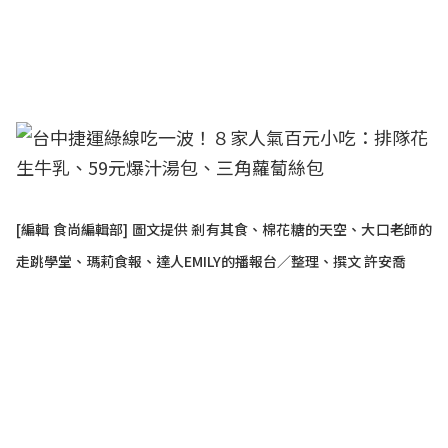
[編輯 食尚編輯部] 圖文提供
剎有其食
、
棉花糖的天空
、
大口老師的
走跳學堂
、
瑪莉食報
、
達人EMILY的播報台
／整理、撰文 許安喬