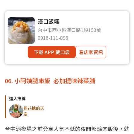
漢口飯糰
台中市西屯區漢口路1段153號
0916-111-896
下載 APP 藏口袋
看店家資訊
06. 小阿姨腿庫飯 必加提味辣菜脯
達人推薦
棉花糖的天
空
台中消夜場之前分享人氣不低的夜間部爌肉飯後，就