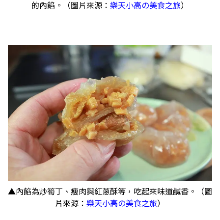
的內餡。（圖片來源：
樂天小高の美食之旅
）
▲內餡為炒筍丁、瘦肉與紅蔥酥等，吃起來味道鹹香。（圖
片來源：
樂天小高の美食之旅
）