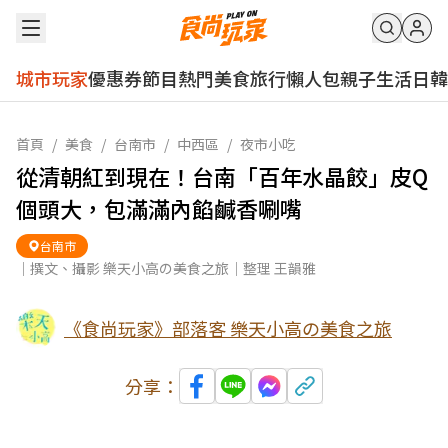
城市玩家
優惠券
節目
熱門
美食
旅行
懶人包
親子
生活
日韓
首頁
/
美食
/
台南市
/
中西區
/
夜市小吃
從清朝紅到現在！台南「百年水晶餃」皮Q
個頭大，包滿滿內餡鹹香唰嘴
台南市
｜撰文、攝影 樂天小高の美食之旅｜整理 王韻雅
《食尚玩家》部落客 樂天小高の美食之旅
分享：