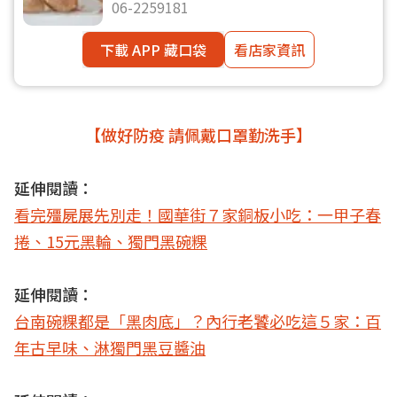
06-2259181
下載 APP 藏口袋
看店家資訊
【做好防疫 請佩戴口罩勤洗手】
延伸閱讀：
看完殭屍展先別走！國華街７家銅板小吃：一甲子春
捲、15元黑輪、獨門黑碗粿
延伸閱讀：
台南碗粿都是「黑肉底」？內行老饕必吃這５家：百
年古早味、淋獨門黑豆醬油