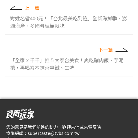
上一篇
對姓名省400元！「台北最美吃到飽」全新海鮮季，澎
湖海產、多國料理無限吃
下一篇
「全家ｘ千千」推５大泰台美食！爽吃豬肉飯、芋泥
捲，再喝嵜本抹茶拿鐵、生啤
您的意見是我們前進的動力，歡迎來信或來電反映
食尚編輯：
supertaste@tvbs.com.tw