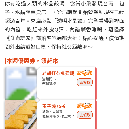
你有吃過大顆的
水晶餃
嗎！食尚小編發現
台南
「包
子、水晶餃專賣店」，從清朝就開始營業到現在已經
超過
百年
。來店必點「透明水晶餃」完全看得到裡面
的內餡，吃起來外皮Q彈，內餡鹹香唰嘴，難怪讓
《食尚玩家》部落客吃過都大推！貼心提醒，疫情期
間外出請戴好口罩、保持社交距離喔～
本週優惠券，領起來
老賴紅茶免費喝
連鎖門市
去領取
老賴茶棧
玉子燒75折
基隆・安樂區
去領取
佐藤お帰り-你回來了