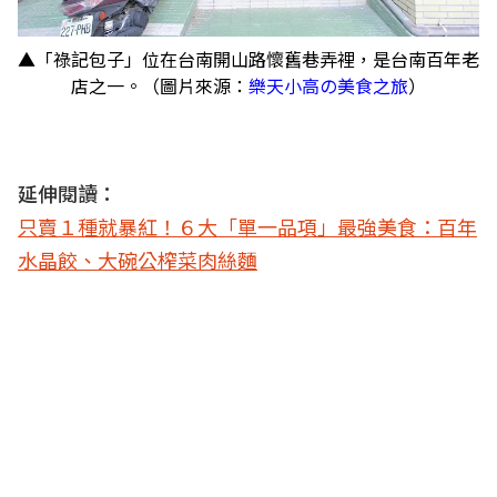
▲「祿記包子」位在台南開山路懷舊巷弄裡，是台南百年老
店之一。（圖片來源：
樂天小高の美食之旅
）
延伸閱讀：
只賣１種就暴紅！６大「單一品項」最強美食：百年
水晶餃、大碗公榨菜肉絲麵