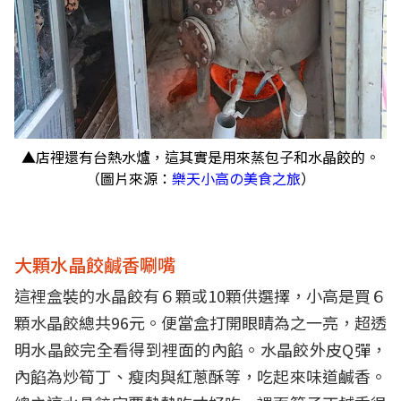
▲店裡還有台熱水爐，這其實是用來蒸包子和水晶餃的。
（圖片來源：
樂天小高の美食之旅
）
大顆水晶餃鹹香唰嘴
這裡盒裝的水晶餃有６顆或10顆供選擇，小高是買６
顆水晶餃總共96元。便當盒打開眼睛為之一亮，超透
明水晶餃完全看得到裡面的內餡。水晶餃外皮Q彈，
內餡為炒筍丁、瘦肉與紅蔥酥等，吃起來味道鹹香。