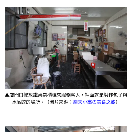
▲店門口擺放鐵桌當櫃檯來服務客人，裡面就是製作包子與
水晶餃的場所。（圖片來源：
樂天小高の美食之旅
）