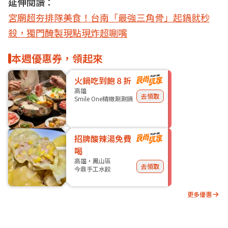
延伸閱讀：
宮廟超夯排隊美食！台南「最強三角骨」起鍋就秒
殺，獨門醃製現點現炸超唰嘴
本週優惠券，領起來
火鍋吃到飽８折
高雄
去領取
Smile One精緻涮涮鍋
招牌酸辣湯免費
喝
高雄・鳳山區
去領取
今鼎手工水餃
更多優惠