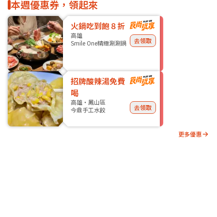
本週優惠券，領起來
火鍋吃到飽８折
高雄
去領取
Smile One精緻涮涮鍋
招牌酸辣湯免費
喝
高雄・鳳山區
去領取
今鼎手工水餃
更多優惠