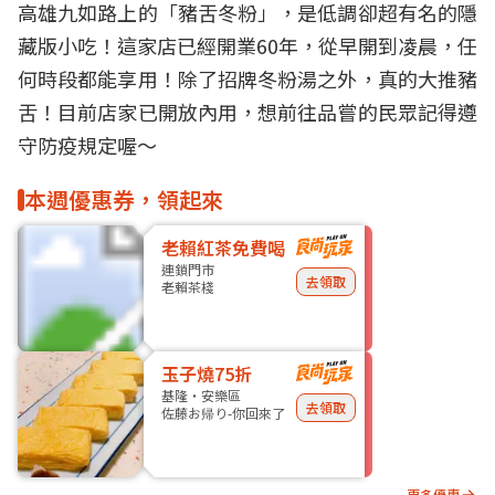
高雄
九如路上的「
豬舌冬粉
」，是低調卻超有名的
隱
藏版
小吃！這家店已經開業60年，從早開到凌晨，任
何時段都能享用！除了招牌冬粉湯之外，真的大推豬
舌！目前店家已開放內用，想前往品嘗的民眾記得遵
守
防疫
規定喔～
本週優惠券，領起來
老賴紅茶免費喝
連鎖門市
去領取
老賴茶棧
玉子燒75折
基隆・安樂區
去領取
佐藤お帰り-你回來了
更多優惠