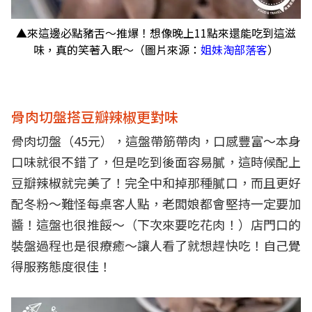
▲來這邊必點豬舌～推爆！想像晚上11點來還能吃到這滋
味，真的笑著入眠～（圖片來源：
姐妹淘部落客
）
骨肉切盤搭豆瓣辣椒更對味
骨肉切盤（45元），這盤帶筋帶肉，口感豐富～本身
口味就很不錯了，但是吃到後面容易膩，這時候配上
豆瓣辣椒就完美了！完全中和掉那種膩口，而且更好
配冬粉～難怪每桌客人點，老闆娘都會堅持一定要加
醬！這盤也很推餒～（下次來要吃花肉！）店門口的
裝盤過程也是很療癒～讓人看了就想趕快吃！自己覺
得服務態度很佳！