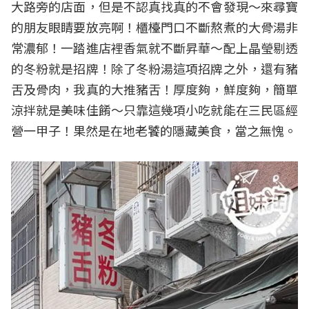
大路旁的店面，但是不認真找真的不會發現～來尋寶
的朋友眼睛要放亮啊！櫃檯門口不斷熬煮的大骨湯非
常濃郁！一踏進店裡香氣就不斷昇華～配上晶瑩剔透
的冬粉就是招牌！除了冬粉湯這項招牌之外，還有豬
舌及骨肉，我真的大推豬舌！厚度夠，鮮度夠，簡單
涼拌就是美味佳餚～只靠這幾項小吃就能在三民區經
營一甲子！果然是在地老饕的隱藏美食，當之無愧。