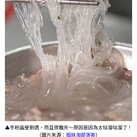
▲冬粉晶瑩剔透，而且很難夾～原因是因為太咕溜咕溜了！
（圖片來源：
姐妹淘部落客
）