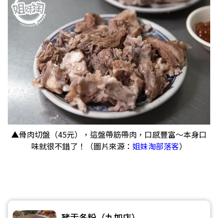
▲骨肉切盤（45元），這盤帶筋帶肉，口感豐富～本身口
味就很不錯了！（圖片來源：
姐妹淘部落客
）
豬舌冬粉（九如店）