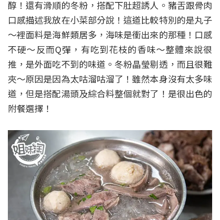
醇！還有滑順的冬粉，搭配下肚超誘人。豬舌跟骨肉
口感描述我放在小菜部分說！這道比較特別的是丸子
～裡面料是海鮮類居多，海味是衝出來的那種！口感
不硬～反而Q彈，有吃到花枝的香味～整體來說很
推，是外面吃不到的味道。冬粉晶瑩剔透，而且很難
夾～原因是因為太咕溜咕溜了！雖然本身沒有太多味
道，但是搭配湯頭及綜合料整個就對了！是很出色的
附餐選擇！