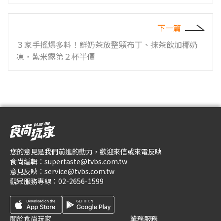
下一篇
３家手搖爆多料！鮮奶茶放整顆布丁、抹茶飲加椰奶
凍，紫米露第２杯半價
您的意見是我們前進的動力，歡迎來信或來電反映
食尚編輯：
supertaste@tvbs.com.tw
意見反映：
service@tvbs.com.tw
觀眾服務專線：
02-2656-1599
關於食尚玩家
業務服務