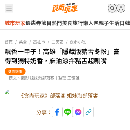
城市玩家
優惠券
節目
熱門
美食
旅行
懶人包
親子
生活
日韓
首頁
/
美食
/
高雄市
/
三民區
/
夜市小吃
飄香一甲子！高雄「隱藏版豬舌冬粉」嘗
得到獨特奶香，麻油涼拌豬舌超唰嘴
高雄市
｜撰文、攝影 姐妹淘部落客｜整理 王韻雅
《食尚玩家》部落客 姐妹淘部落客
分享：