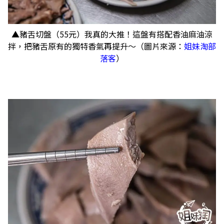
▲豬舌切盤（55元）我真的大推！這盤有搭配香油麻油涼
拌，把豬舌原有的獨特香氣再提升～（圖片來源：
姐妹淘部
落客
）