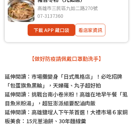
高雄市三民區九如二路270號
07-3137360
下載 APP 藏口袋
看店家資訊
【做好防疫請佩戴口罩勤洗手】
延伸閱讀：
市場攤變身「日式風格店」！必吃招牌
「包蛋旗魚黑輪」，天婦羅、丸子超好拍
延伸閱讀：
挑戰台南小卷米粉！高雄在地早午餐「虱
目魚米粉湯」，超狂澎派組要配滷肉飯
延伸閱讀：
高雄鹽埕人下午茶首選！大禮市場６家銅
板美食：15元蔥油餅、30年麵線羹