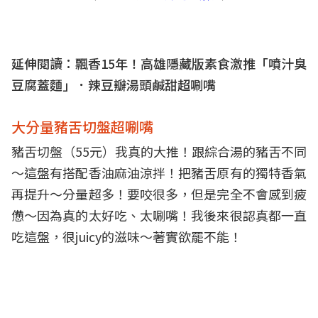
延伸閱讀：
飄香15年！高雄隱藏版素食激推「噴汁臭
豆腐蓋麵」．辣豆瓣湯頭鹹甜超唰嘴
大分量豬舌切盤超唰嘴
豬舌切盤（55元）我真的大推！跟綜合湯的豬舌不同
～這盤有搭配香油麻油涼拌！把豬舌原有的獨特香氣
再提升～分量超多！要咬很多，但是完全不會感到疲
憊～因為真的太好吃、太唰嘴！我後來很認真都一直
吃這盤，很juicy的滋味～著實欲罷不能！