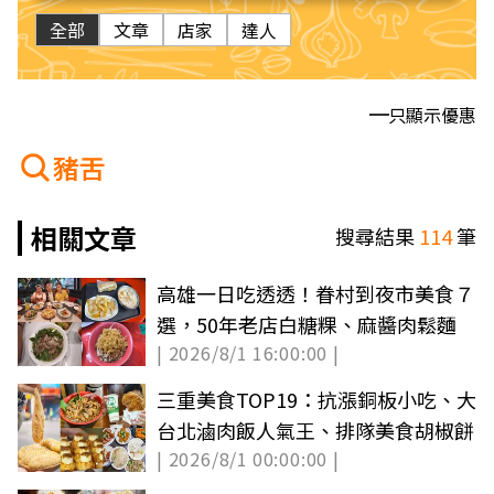
全部
文章
店家
達人
只顯示優惠
豬舌
相關文章
搜尋結果
114
筆
高雄一日吃透透！眷村到夜市美食７
選，50年老店白糖粿、麻醬肉鬆麵
| 2026/8/1 16:00:00 |
三重美食TOP19：抗漲銅板小吃、大
台北滷肉飯人氣王、排隊美食胡椒餅
| 2026/8/1 00:00:00 |