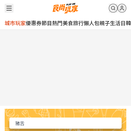
城市玩家
優惠券
節目
熱門
美食
旅行
懶人包
親子
生活
日韓