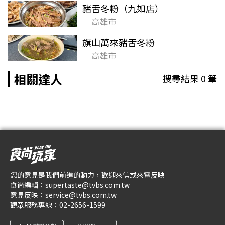
豬舌冬粉（九如店）
高雄市
旗山萬來豬舌冬粉
高雄市
相關達人
搜尋結果
0
筆
您的意見是我們前進的動力，歡迎來信或來電反映
食尚編輯：
supertaste@tvbs.com.tw
意見反映：
service@tvbs.com.tw
觀眾服務專線：
02-2656-1599