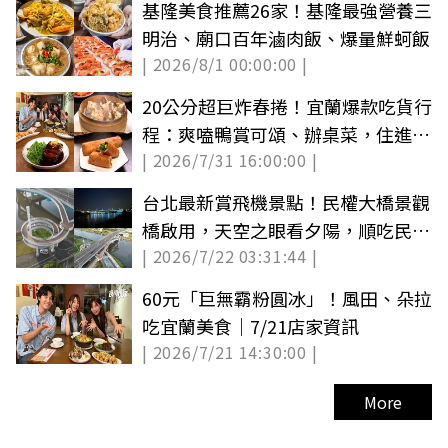
基隆美食推薦26家！基隆最強營養三
明治、廟口百年滷肉飯、爆量鮮蚵飯
| 2026/8/1 00:00:00 |
20公分超巨炸春捲！宜蘭爆款吃貨行
程：爽嗑鴨賞可頌、辦桌菜，住進森
| 2026/7/31 16:00:00 |
林玻璃屋
台北最新賞飛機景點！民權大橋景觀
橋啟用，天空之眼看夕陽，順吃民生
| 2026/7/22 03:31:44 |
社區小吃
60元「巨無霸粉圓冰」！風田、朵拉
吃宜蘭美食｜7/21店家資訊
| 2026/7/21 14:30:00 |
More