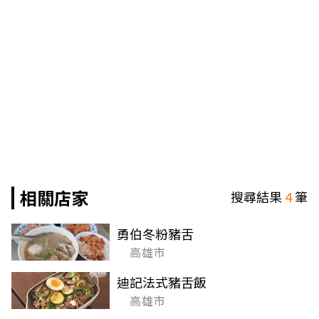
相關店家
搜尋結果
4
筆
勇伯冬粉豬舌
高雄市
迪記法式豬舌飯
高雄市