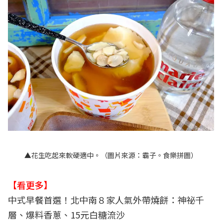
▲花生吃起來軟硬適中。（圖片來源：
霸子。食樂拼圖
）
【看更多】
中式早餐首選！北中南８家人氣外帶燒餅：神祕千
層、爆料香蔥、15元白糖流沙