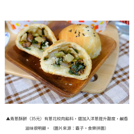
▲青蔥酥餅（35元）有蔥花絞肉餡料，還加入洋蔥提升甜度，鹹香
滋味很明顯。（圖片來源：
霸子。食樂拼圖
）