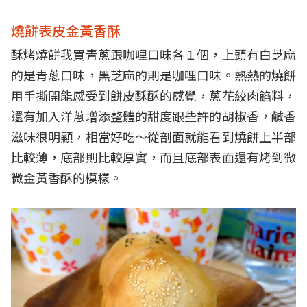
燒餅表皮金黃香酥
酥烤燒餅我買青蔥跟咖哩口味各１個，上頭有白芝麻
的是青蔥口味，黑芝麻的則是咖哩口味。熱熱的燒餅
用手撕開能感受到餅皮酥酥的感覺，蔥花絞肉餡料，
還有加入洋蔥增添整體的甜度跟些許的胡椒香，鹹香
滋味很明顯，相當好吃～從剖面就能看到燒餅上半部
比較薄，底部則比較厚實，而且底部表面還有烤到微
微金黃香酥的模樣。