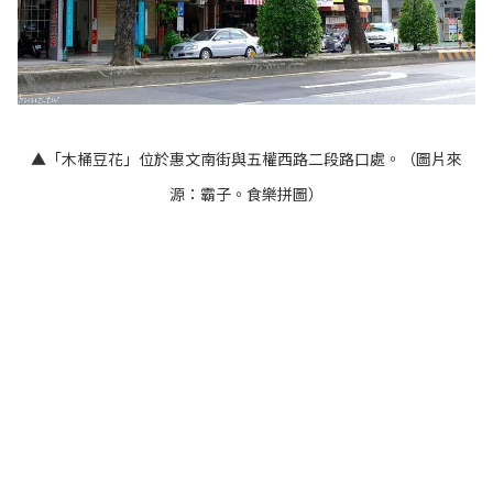
▲「木桶豆花」位於惠文南街與五權西路二段路口處。（圖片來
源：
霸子。食樂拼圖
）