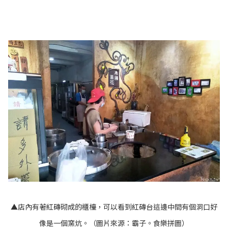
▲店內有著紅磚砌成的櫃檯，可以看到紅磚台這邊中間有個洞口好
像是一個窯炕。（圖片來源：
霸子。食樂拼圖
）