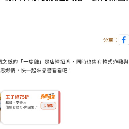
分享：
國之感的「
一隻雞
」是店裡招牌，同時也售有
韓式炸雞
與
思鄉情，快一起來品嘗看看吧！
玉子燒75折
基隆・安樂區
去領取
佐藤お帰り-你回來了