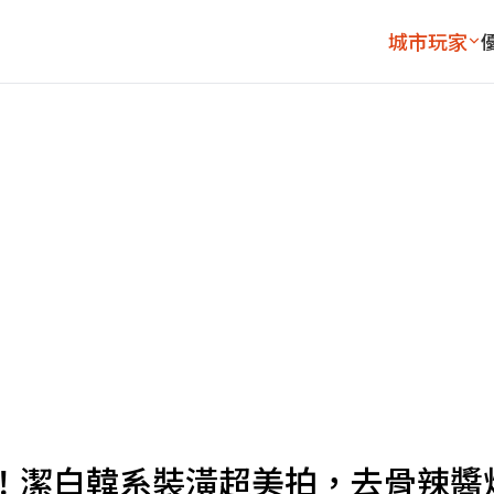
城市玩家
！潔白韓系裝潢超美拍，去骨辣醬