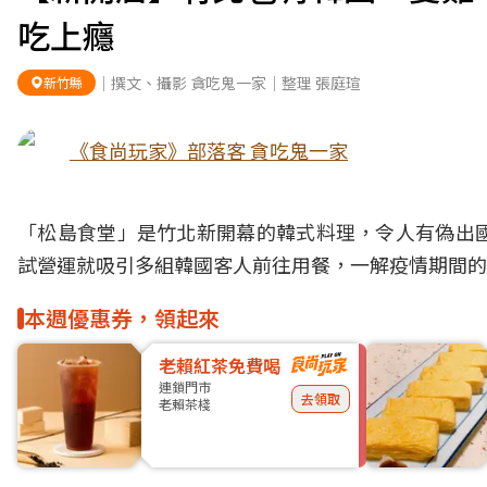
吃上癮
｜撰文、攝影 貪吃鬼一家｜整理 張庭瑄
新竹縣
《食尚玩家》部落客 貪吃鬼一家
「松島食堂」是
竹北
新開幕的
韓式料理
，令人有偽出
試營運就吸引多組韓國客人前往用餐，一解疫情期間的
本週優惠券，領起來
老賴紅茶免費喝
連鎖門市
去領取
老賴茶棧