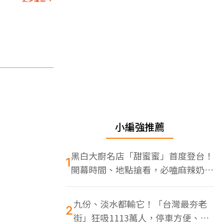
小編強推薦
黑白大廚名店「甜蜜蜜」首度登台！
1
開幕時間、地點搶看，必嗑麻辣奶油
蝦
九份、淡水都輸它！「台灣最夯老
2
街」狂吸1113萬人，停車方便、特