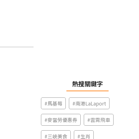
熱搜關鍵字
#
馬基莓
#
南港LaLaport
#
麥當勞優惠券
#
雲霄飛車
#
三峽美食
#
生肖