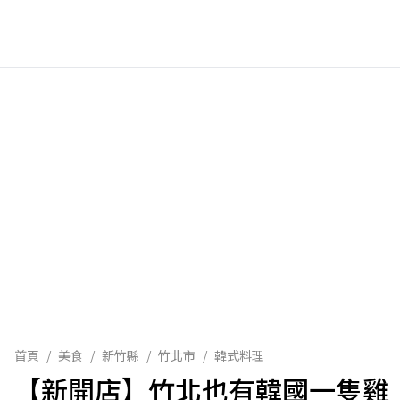
首頁
/
美食
/
新竹縣
/
竹北市
/
韓式料理
【新開店】竹北也有韓國一隻雞