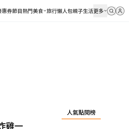
優惠券
節目
熱門
美食
旅行
懶人包
親子
生活
更多
人氣點閱榜
炸雞一