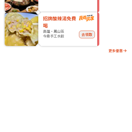
招牌酸辣湯免費
喝
高雄・鳳山區
去領取
今鼎手工水餃
更多優惠