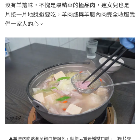
沒有羊羶味，不愧是最精華的極品肉，連女兒也是一
片接一片地說還要吃，羊肉爐與羊腰內肉完全收服我
們一家人的心。
▲羊腰內肉略涮至微白帶粉色，就能品嘗最鮮嫩口感。（圖片來