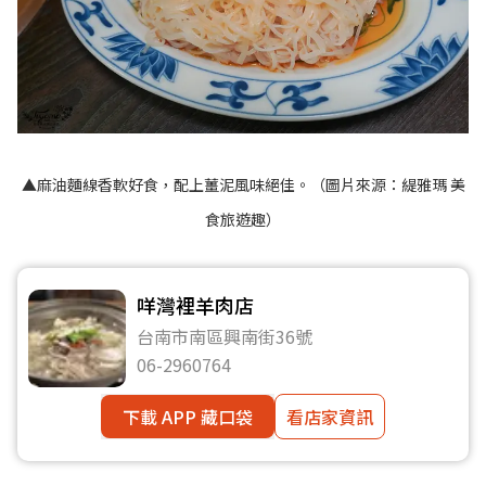
▲麻油麵線香軟好食，配上薑泥風味絕佳。（圖片來源：
緹雅瑪 美
食旅遊趣
）
咩灣裡羊肉店
台南市南區興南街36號
06-2960764
下載 APP 藏口袋
看店家資訊