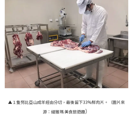
▲１隻努比亞山成羊經由分切，最後留下33%鮮肉片。（圖片來
）
源：
緹雅瑪 美食旅遊趣