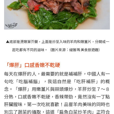
▲底部是燙嫩葉芥蘭，上面是炒至入味的羊肉和嫩薑片，分開或一
起吃都有不同的滋味。（圖片來源：
緹雅瑪 美食旅遊趣
）
「爆肝」口感香嫩不乾硬
每天在爆肝的人，最需要的就是補補肝，中國人有一
句吃「吃腦補腦」，我這自然是「吃肝補肝」的概
念。「爆肝」用嫩薑片與蒜頭爆炒，羊肝炒至７～８
分熟，口感香嫩不乾硬，香辣帶勁，竟然沒有一丁點
肝臟腥味，第一次吃就喜歡！品嘗羊肉美味的同時也
別忘了蔬菜的攝取，這道「扁魚白菜炒羊肉」正符合