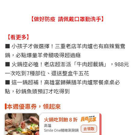
【做好防疫 請佩戴口罩勤洗手】
【看更多】
■ 小孩子才做選擇！三重老店羊肉爐也有麻辣鴛鴦
鍋，必點爆量羊骨髓吸得超過癮
■ 火鍋控必嗑！老店超澎派「牛肉超載鍋」，988元
一次吃到7種部位、還送整盒牛五花
■ 這一鍋超補！高雄當歸藥膳羊肉爐聚餐桌桌必
點，砂鍋魚頭預訂才吃得到
本週優惠券，領起來
火鍋吃到飽８折
高雄
去領取
Smile One精緻涮涮鍋