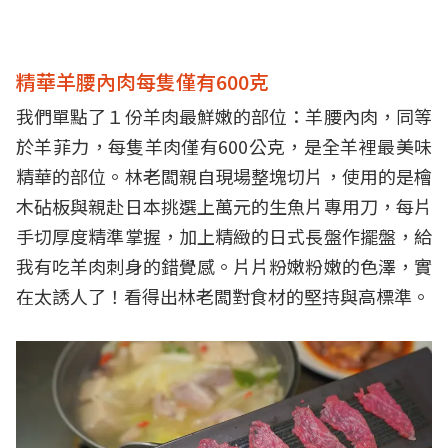
精華羊腰內肉每隻僅有600克
我們單點了１份羊肉最鮮嫩的部位：羊腰內肉，同等
於羊菲力，每隻羊肉僅有600公克，是全羊裡最美味
精華的部位。林老闆親自現場整塊切片，使用的是檜
木砧板與親赴日本挑選上萬元的生魚片專用刀，每片
手切厚度精準掌握，加上精緻的日式長盤作擺盤，給
我有吃羊肉刺身的錯覺感。片片粉嫩粉嫩的色澤，實
在太誘人了！看得出林老闆對食材的堅持與高標準。