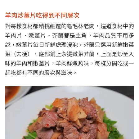
羊肉炒薑片吃得到不同層次
對每樣食材都精挑細選的龜毛林老闆，這道食材中的
羊肉片、嫩薑片、芥蘭都是主角，羊肉品質不用多
說，嫩薑片每日新鮮處理浸泡，芥蘭只選用新鮮嫩菜
葉（去梗），底部鋪上汆燙嫩葉芥蘭，上面是炒至入
味的羊肉和嫩薑片，羊肉鮮嫩夠味，每樣分開吃或一
起吃都有不同的層次與滋味。