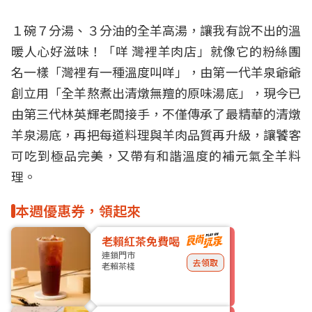
１碗７分湯、３分油的全羊高湯，讓我有說不出的溫
暖人心好滋味！「咩 灣裡羊肉店」就像它的粉絲團
名一樣「灣裡有一種溫度叫咩」，由第一代羊泉爺爺
創立用「全羊熬煮出清燉無羶的原味湯底」，現今已
由第三代林英輝老闆接手，不僅
傳承
了最精華的
清燉
羊
泉湯底，再把每道料理與羊肉品質再升級，讓饕客
可吃到極品完美，又帶有和諧溫度的補元氣
全羊料
理
。
本週優惠券，領起來
老賴紅茶免費喝
連鎖門市
去領取
老賴茶棧