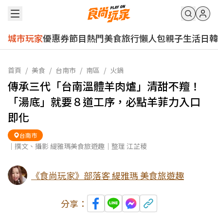
城市玩家
優惠券
節目
熱門
美食
旅行
懶人包
親子
生活
日韓
首頁
/
美食
/
台南市
/
南區
/
火鍋
傳承三代「台南溫體羊肉爐」清甜不羶！
「湯底」就要８道工序，必點羊菲力入口
即化
台南市
｜撰文、攝影 緹雅瑪美食旅遊趣｜整理 江芷稜
《食尚玩家》部落客 緹雅瑪 美食旅遊趣
分享：