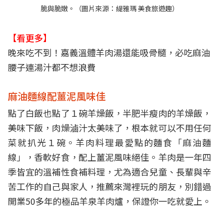
脆與脆嫩。（圖片來源：
緹雅瑪 美食旅遊趣
）
【看更多】
晚來吃不到！嘉義溫體羊肉湯還能吸骨髓，必吃麻油
腰子連湯汁都不想浪費
麻油麵線配薑泥風味佳
點了白飯也點了１碗羊燥飯，半肥半瘦肉的羊燥飯，
美味下飯，肉燥滷汁太美味了，根本就可以不用任何
菜就扒光１碗。羊肉料理最愛點的麵食「麻油麵
線」，香軟好食，配上薑泥風味絕佳。羊肉是一年四
季皆宜的溫補性食補料理，尤為適合兒童、長輩與辛
苦工作的自己與家人，推薦來灣裡玩的朋友，別錯過
開業50多年的極品羊泉羊肉爐，保證你一吃就愛上。