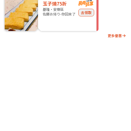
玉子燒75折
基隆・安樂區
去領取
佐藤お帰り-你回來了
更多優惠