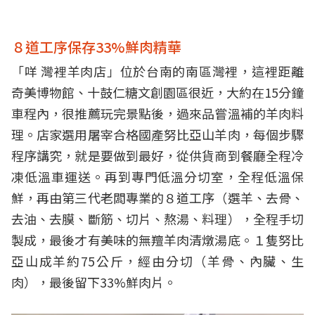
８道工序保存33%鮮肉精華
「咩 灣裡羊肉店」位於台南的南區灣裡，這裡距離
奇美博物館、十鼓仁糖文創園區很近，大約在15分鐘
車程內，很推薦玩完景點後，過來品嘗溫補的羊肉料
理。店家選用屠宰合格國產努比亞山羊肉，每個步驟
程序講究，就是要做到最好，從供貨商到餐廳全程冷
凍低溫車運送。再到專門低溫分切室，全程低溫保
鮮，再由第三代老闆專業的８道工序（選羊、去骨、
去油、去膜、斷筋、切片、熬湯、料理），全程手切
製成，最後才有美味的無羶羊肉清燉湯底。１隻努比
亞山成羊約75公斤，經由分切（羊骨、內臟、生
肉），最後留下33%鮮肉片。