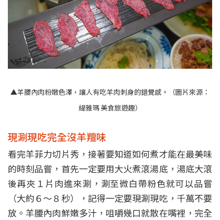
▲羊腰內肉粉嫩色澤，讓人有吃羊肉刺身的錯覺感。（圖片來源：
緹雅瑪 美食旅遊趣
）
現涮現吃完全沒羊羶味
看完羊菲力切片秀，接著要知道如何煮才能在最美味
的時刻品嘗，首先一定要用大火煮滾湯底，湯底大滾
後再夾１片肉進來涮，涮至微白帶粉色就可以品嘗
（大約６～８秒），記得一定要現涮現吃，千萬不要
放。羊腰內肉鮮嫩多汁，咀嚼幾口就散在嘴裡，完全