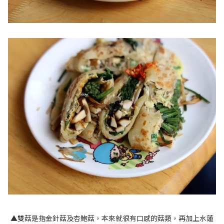
▲雙菇是指金針菇及杏鮑菇，本來就很有口感的菇類，再加上水蓮