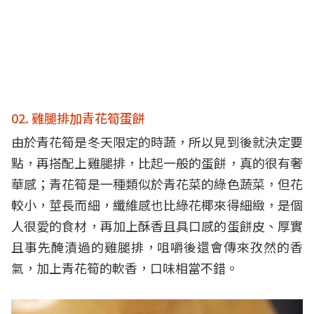
02. 雞腿排加青花筍蛋餅
由於青花筍是冬天限定的時蔬，所以見到後就決定要
點，再搭配上雞腿排，比起一般的蛋餅，真的很有奢
華感；青花筍是一種類似於青花菜的綠色蔬菜，但花
較小，莖長而細，纖維感也比綠花椰來得細緻，是個
人很愛的食材，再加上酥香且具口感的蛋餅皮、厚實
且事先醃漬過的雞腿排，咀嚼後還會傳來孜然的香
氣，加上青花筍的軟香，口味相當不錯。