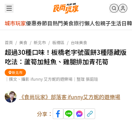
城市玩家
優惠券
節目
熱門
美食
旅行
懶人包
親子
生活
日韓
首頁
/
美食
/
新北市
/
板橋區
/
台味美食
超過30種口味！板橋老字號蛋餅3種隱藏版
吃法：蘆筍加鮭魚、雞腿排加青花筍
新北市
｜撰文、攝影 ifunny 艾方妮的遊樂場｜整理 張庭瑄
《食尚玩家》部落客 ifunny艾方妮的遊樂場
分享：