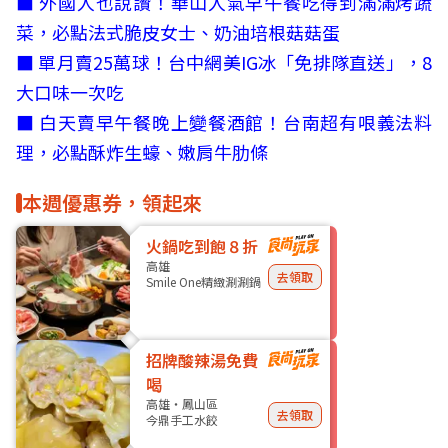
■
外國人也說讚！華山人氣早午餐吃得到滿滿烤蔬
菜，必點法式脆皮女士、奶油培根菇菇蛋
■
單月賣25萬球！台中網美IG冰「免排隊直送」，8
大口味一次吃
■
白天賣早午餐晚上變餐酒館！台南超有哏義法料
理，必點酥炸生蠔、嫩肩牛肋條
本週優惠券，領起來
火鍋吃到飽８折
高雄
去領取
Smile One精緻涮涮鍋
招牌酸辣湯免費
喝
高雄・鳳山區
去領取
今鼎手工水餃