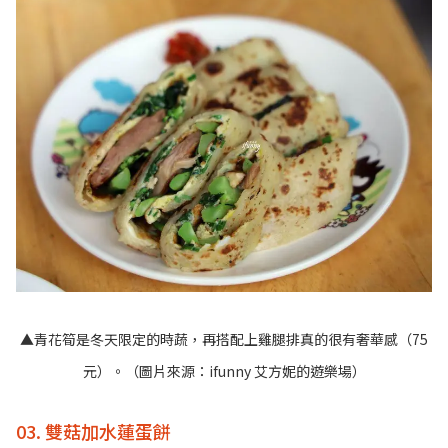
▲青花筍是冬天限定的時蔬，再搭配上雞腿排真的很有奢華感（75
元）。（圖片來源：
ifunny 艾方妮的遊樂場
）
03. 雙菇加水蓮蛋餅