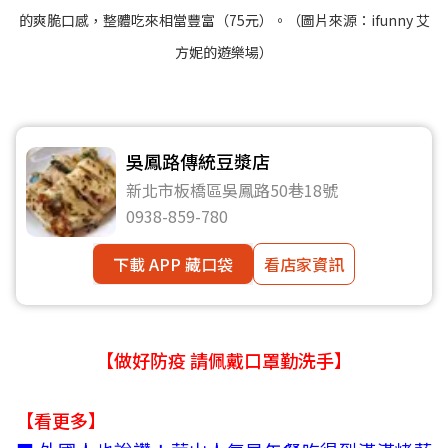
的爽脆口感，整體吃來相當豐富（75元）。（圖片來源：
ifunny 艾
方妮的遊樂場
）
吳鳳路傳統豆漿店
新北市板橋區吳鳳路50巷18號
0938-859-780
下載 APP 藏口袋
看店家資訊
【做好防疫 請佩戴口罩勤洗手】
【看更多】