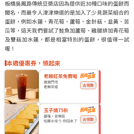
板橋
吳鳳路傳統
豆漿店
因為提供近30種口味的
蛋餅
而
聞名，而最令人津津樂道的是加入了少見蔬菜組合的
蛋餅，例如水蓮、青花筍、蘆筍、金針菇、韭黃、苦
瓜等，這天我們嘗試了鮭魚加蘆筍、雞腿排加青花筍
及雙菇加水蓮，都是相當特別的蛋餅，很值得一試
喔！
本週優惠券，領起來
老賴紅茶免費喝
連鎖門市
去領取
老賴茶棧
玉子燒75折
基隆・安樂區
去領取
佐藤お帰り-你回來了