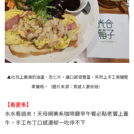
▲吐司上撒滿奶油蛋、杏仁片，讓口感很豐富，另附上手工黑糖堅
果優格。（圖片來源：
質感人妻依娃
）
【看更多】
水水看過來！天母網美系咖啡廳早午餐必點老饕上蓋
牛，手工布丁口感濃郁一吃停不下