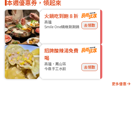
本週優惠券，領起來
火鍋吃到飽８折
高雄
去領取
Smile One精緻涮涮鍋
招牌酸辣湯免費
喝
高雄・鳳山區
去領取
今鼎手工水餃
更多優惠