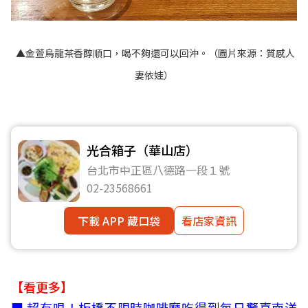
▲金萱烏龍茶香醇順口，喝不夠還可以回沖。（圖片來源：
質感人
妻依娃
）
光合箱子（華山店）
台北市中正區八德路一段１號
02-23568661
下載 APP 藏口袋
看店家資訊
【看更多】
■
超有哏！板橋不限時咖啡廳吃得到每日驚喜南洋