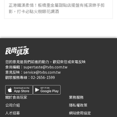
正港鐵漢柔情！板橋重金屬甜點店擺盤有搖滾樂手剪
影，打卡必點火樹銀花調酒
您的意見是我們前進的動力，歡迎來信或來電反映
食尚編輯：
supertaste@tvbs.com.tw
意見反映：
service@tvbs.com.tw
觀眾服務專線：
02-2656-1599
關於食尚玩家
業務服務
公司介紹
隱私權政策
人才招募
網站使用協定