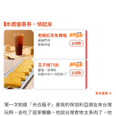
本週優惠券，領起來
老賴紅茶免費喝
連鎖門市
去領取
老賴茶棧
玉子燒75折
基隆・安樂區
去領取
佐藤お帰り-你回來了
更多優惠
第一次知道「光合箱子」是我的保加利亞朋友來台灣
玩時，去吃了這家餐廳。他說台灣食物太多肉了，他