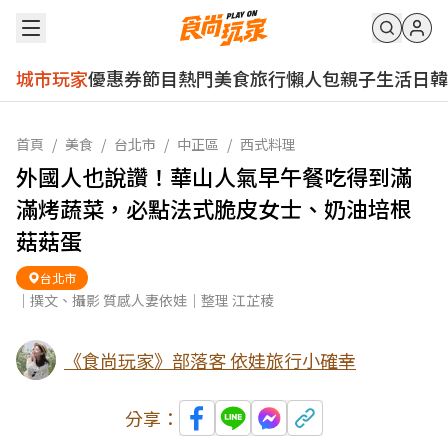
城市玩家
優惠券
節目
熱門
美食
旅行
懶人包
親子
生活
日韓
首頁
/
美食
/
台北市
/
中正區
/
西式料理
外國人也說讚！華山人氣早午餐吃得到滿
滿烤蔬菜，必點法式脆皮女士、奶油培根
菇菇蛋
台北市
｜撰文、攝影 質感人妻依娃｜整理 江芷稜
《食尚玩家》部落客 依娃旅行小確幸
分享：