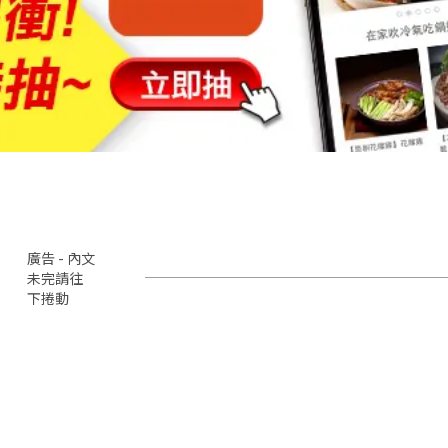
廣告 - 內文
未完請往
下捲動