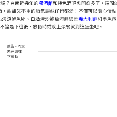
鬆嗎？台南近幾年的
餐酒館
和特色酒吧愈開愈多了，這間
酒，甜甜又不重的酒氣讓妹仔們都愛！不僅可以隨心情
北海道鮭魚卵、白酒清炒鮑魚海鮮總匯
義大利麵
和墨魚燉
不論是下班後、放假時或晚上聚餐就到這坐坐吧。
廣告 - 內文
未完請往
下捲動