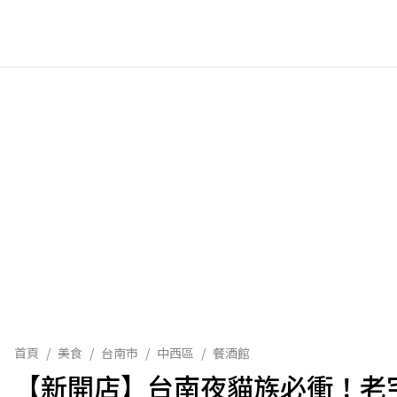
首頁
/
美食
/
台南市
/
中西區
/
餐酒館
【新開店】台南夜貓族必衝！老