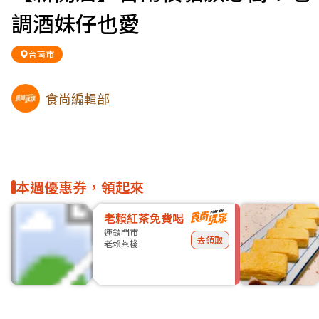
調酒妹仔也愛
台南市
食尚編輯部
本週優惠券，領起來
老賴紅茶免費喝
連鎖門市
去領取
老賴茶棧