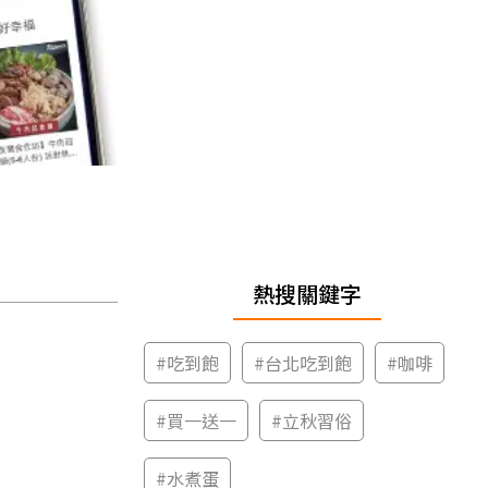
熱搜關鍵字
#
吃到飽
#
台北吃到飽
#
咖啡
#
買一送一
#
立秋習俗
#
水煮蛋