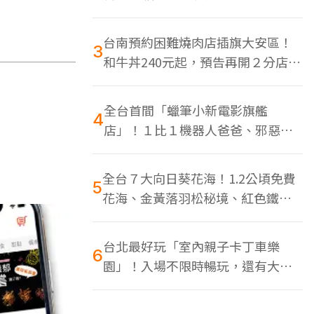
色美食多
台南預約困難燒肉店插旗大安區！
3
和牛丼240元起，預告再開２分店、
地點曝光
全台首間「蠟筆小新電影旗艦
4
店」！１比１機器人爸爸、邪惡正
男，百款周邊買翻
全台７大向日葵花海！1.2公頃免費
5
花海、金黃落羽松秘境、紅色鐵橋
同框
台北最好玩「室內親子卡丁車樂
6
園」！入場不限時暢玩，還有大螢
幕Switch遊戲區