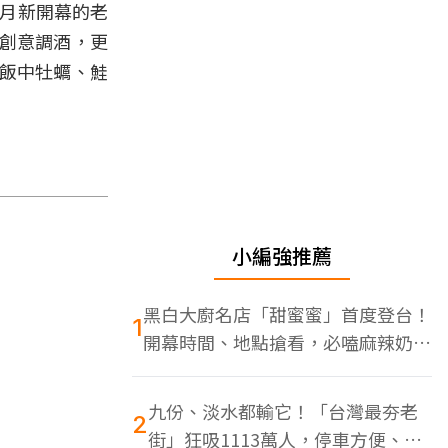
8月新開幕的老
點創意調酒，更
飯中牡蠣、鮭
小編強推薦
黑白大廚名店「甜蜜蜜」首度登台！
1
開幕時間、地點搶看，必嗑麻辣奶油
蝦
九份、淡水都輸它！「台灣最夯老
2
街」狂吸1113萬人，停車方便、特