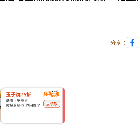
分享：
玉子燒75折
基隆・安樂區
去領取
佐藤お帰り-你回來了