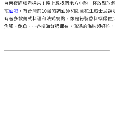
台南夜貓族看過來！晚上想找個地方小酌一杯放鬆放
宅
酒吧
，有台灣前10強的調酒師和創意花生威士忌調
有著多款義式料理和法式餐點，像是祕製香料蠣房佐
魚卵、鮑魚……各樣海鮮通通有，滿滿的海味超好吃，