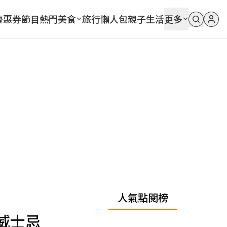
優惠券
節目
熱門
美食
旅行
懶人包
親子
生活
更多
人氣點閱榜
威士忌