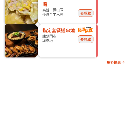
喝
高雄・鳳山區
去領取
今鼎手工水餃
指定套餐送串燒
連鎖門市
去領取
柒息地
更多優惠