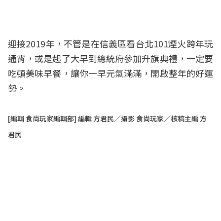
迎接2019年，不管是在信義區看台北101煙火跨年玩
通宵，或是起了大早到總統府參加升旗典禮，一定要
吃頓美味早餐，讓你一早元氣滿滿，開啟整年的好運
勢。
[編輯 食尚玩家編輯部] 編輯 方君民／攝影 食尚玩家／核稿主編 方
君民