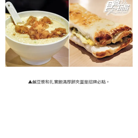
▲鹹豆漿和扎實飽滿厚餅夾蛋是招牌必點。