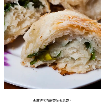
▲燒餅烤得酥香帶著炭香。