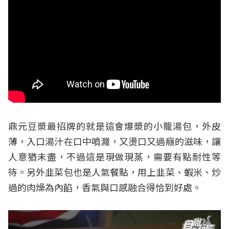
鼎元豆漿最招牌的就是這會爆漿的小籠湯包，外皮
薄，入口湯汁在口中噴濺，又燙口又過癮的滋味，讓
人意猶未盡，不過這是現做現蒸，需要有點耐性等
待。另外韭菜包也是人氣餐點，用上韭菜、蝦米、炒
過的肉燥為內餡，香氣與口感融合得恰到好處。