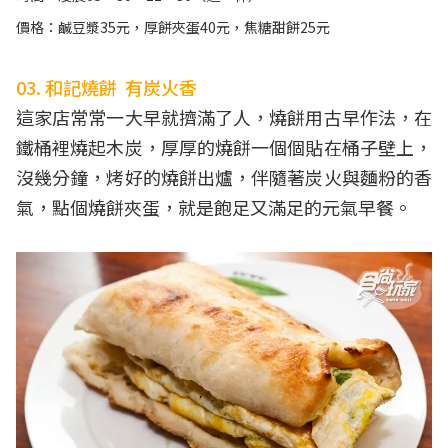
價格：鹹豆漿35元，厚餅夾蛋40元，焦糖甜餅25元
03. 和記燒餅 有炭火香
這家店常常一大早就擠滿了人，燒餅用古早作法，在
鐵桶裡燒起木炭，厚厚的燒餅一個個貼在桶子壁上，
沒幾分鐘，烤好的燒餅出爐，伴隨著炭火與麵粉的香
氣，點個燒餅夾蛋，就是飽足又滿足的元氣早餐。