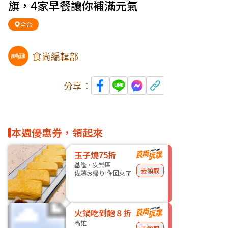
旗，4家早餐讓你補滿元氣
全台
食尚編輯部
分享：
本週優惠券，領起來
玉子燒75折
基隆・安樂區
去領取
佐藤お帰り-你回來了
火鍋吃到飽８折
高雄