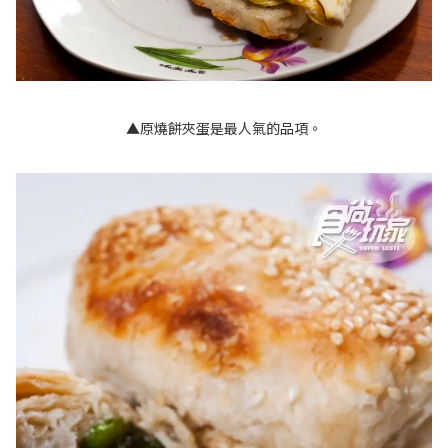
▲原燒餅夾蛋是最人氣的品項。