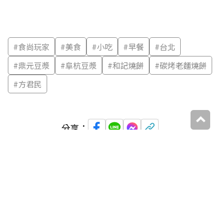
#
食尚玩家
#
美食
#
小吃
#
早餐
#
台北
#
鼎元豆漿
#
阜杭豆漿
#
和記燒餅
#
碳烤老麵燒餅
#
方君民
分享：
延伸閱讀
你可能喜歡