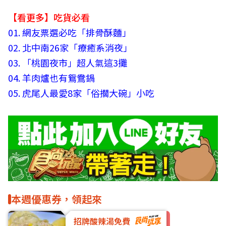
【看更多】吃貨必看
01.
網友票選必吃「排骨酥麵」
02.
北中南26家「療癒系消夜」
03.
「桃園夜市」超人氣這3攤
04.
羊肉爐也有鴛鴦鍋
05.
虎尾人最愛8家「俗擱大碗」小吃
本週優惠券，領起來
招牌酸辣湯免費