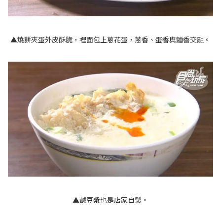
▲燒餅夾蛋外皮酥脆，裡面包上蔥花蛋，蔥香、蛋香與麵香交融。
▲鹹豆漿也是店家自製。