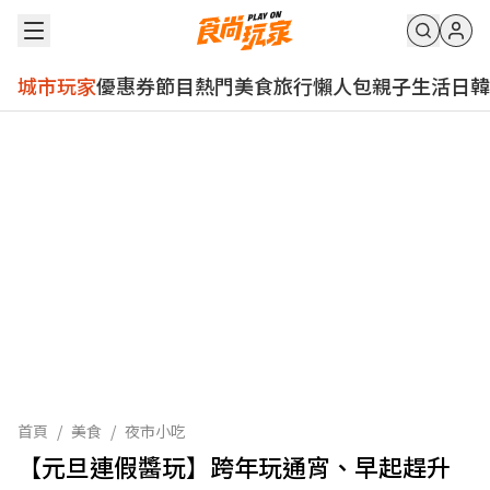
城市玩家
優惠券
節目
熱門
美食
旅行
懶人包
親子
生活
日韓
首頁
/
美食
/
夜市小吃
【元旦連假醬玩】跨年玩通宵、早起趕升