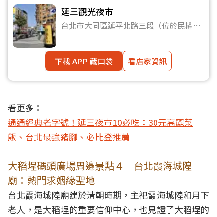
延三觀光夜市
台北市大同區延平北路三段（位於民權西
路與民族西路間）
下載 APP 藏口袋
看店家資訊
看更多：
通通經典老字號！延三夜市10必吃：30元高麗菜
飯、台北最強豬腳、必比登推薦
大稻埕碼頭廣場周邊景點４｜台北霞海城隍
廟：熱門求姻緣聖地
台北霞海城隍廟建於清朝時期，主祀霞海城隍和月下
老人，是大稻埕的重要信仰中心，也見證了大稻埕的