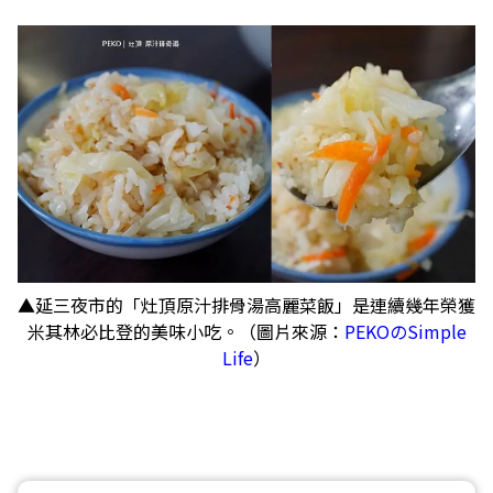
▲延三夜市的「灶頂原汁排骨湯高麗菜飯」是連續幾年榮獲
米其林必比登的美味小吃。（圖片來源：
PEKOのSimple
Life
）