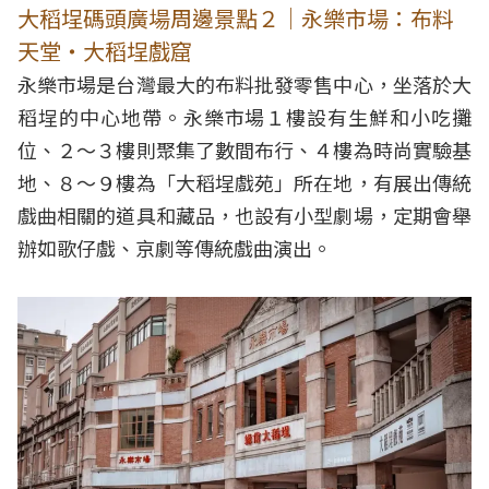
大稻埕碼頭廣場周邊景點２｜永樂市場：布料
天堂・大稻埕戲窟
永樂市場是台灣最大的布料批發零售中心，坐落於大
稻埕的中心地帶。永樂市場１樓設有生鮮和小吃攤
位、２～３樓則聚集了數間布行、４樓為時尚實驗基
地、８～９樓為「大稻埕戲苑」所在地，有展出傳統
戲曲相關的道具和藏品，也設有小型劇場，定期會舉
辦如歌仔戲、京劇等傳統戲曲演出。