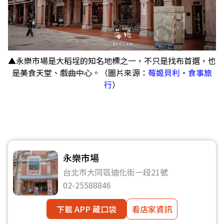
▲永樂市場是大稻埕的知名地標之一，不只是找布首選，也
是美食天堂、戲曲中心。（圖片來源：
莓姬貝利・食事旅
行
）
永樂市場
台北市大同區迪化街一段21號
02-25588846
下載 APP 藏口袋
看店家資訊