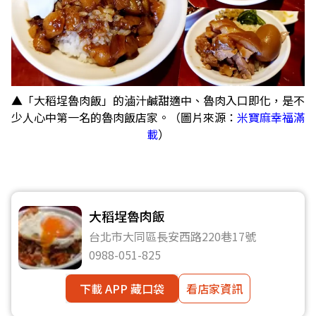
▲「大稻埕魯肉飯」的滷汁鹹甜適中、魯肉入口即化，是不
少人心中第一名的魯肉飯店家。（圖片來源：
米寶麻幸福滿
載
）
大稻埕魯肉飯
台北市大同區長安西路220巷17號
0988-051-825
下載 APP 藏口袋
看店家資訊