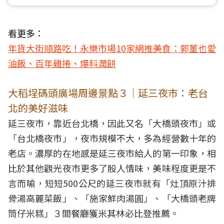
看更多：
年貨大街順路吃！永樂市場10家網推美食：郭董也愛
油飯、百年雞捲、爆料潤餅
大稻埕碼頭廣場周邊景點３｜延三夜市：老台
北的美好滋味
延三夜市，靠近台北橋，因此又名「大橋頭夜市」或
「台北橋夜市」，夜市規模不大，多為經營數十年的
老店。濃厚的在地感是延三夜市給人的第一印象，相
比於其他觀光夜市更多了股人情味，美味程度更是不
言而喻，短短500公尺的延三夜市就有「灶頂原汁排
骨湯高麗菜飯」、「施家鮮肉湯圓」、「大橋頭老牌
筒仔米糕」３間餐廳獲米其林必比登推薦。