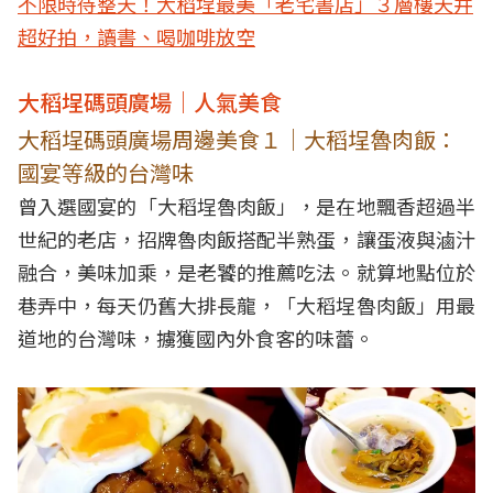
不限時待整天！大稻埕最美「老宅書店」３層樓天井
超好拍，讀書、喝咖啡放空
大稻埕碼頭廣場｜人氣美食
大稻埕碼頭廣場周邊美食１｜大稻埕魯肉飯：
國宴等級的台灣味
曾入選國宴的「大稻埕魯肉飯」，是在地飄香超過半
世紀的老店，招牌魯肉飯搭配半熟蛋，讓蛋液與滷汁
融合，美味加乘，是老饕的推薦吃法。就算地點位於
巷弄中，每天仍舊大排長龍，「大稻埕魯肉飯」用最
道地的台灣味，擄獲國內外食客的味蕾。