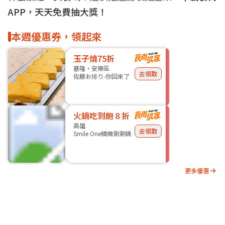
APP，天天免費抽大獎！
本週優惠券，領起來
玉子燒75折
基隆・安樂區
去領取
佐藤お帰り-你回來了
火鍋吃到飽８折
高雄
去領取
Smile One精緻涮涮鍋
更多優惠