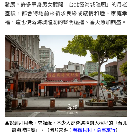
發展。許多單身男女聽聞「台北霞海城隍廟」的月老
靈驗，都會特地前來祈求良緣或感情和睦、家庭幸
福，這也使霞海城隍廟的聲明遠播、香火愈加鼎盛。
▲說到拜月老、求姻緣，不少人都會選擇到大稻埕的「台北
霞海城隍廟」。（圖片來源：
莓姬貝利・食事旅行
）