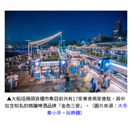
▲大稻埕碼頭貨櫃市集目前共有17家美食商家進駐，其中
包含知名的精釀啤酒品牌「金色三麥」。（圖片來源：
大手
牽小手。玩樂趣
）