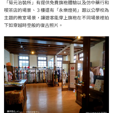
「菊元治裝所」有提供免費旗袍體驗以及仿中藥行和
喫茶店的場景、３樓還有「永樂燈苑」跟以公學校為
主題的教室場景，讓遊客能穿上旗袍在不同場景裡拍
下如穿越時空般的復古照片。