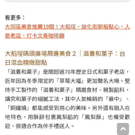
看更多：
大同區美食推薦19間！大稻埕、迪化街銅板點心、人
氣老店、打卡文青咖啡廳
大稻埕碼頭廣場周邊美食２｜滋養和菓子：台
日混血精緻甜點
「滋養和菓子」是間超過70年歷史日式和菓子老店，
近年因為冬季限定的「草莓大福」更加聲名大噪。堅
持手工製作的「滋養和菓子」精選食材、親製餡料，
講究和菓子的細膩工法，其中人氣暢銷的「最中」、
「銅鑼燒」都能感受到用心的美味。另外還有融入在
地特色，用酥餅包裹鳳梨餡的「鳳梨酥」也備受歡
迎，很適合作為伴手禮送人。