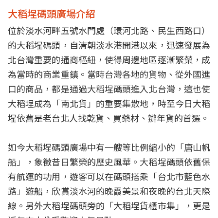
大稻埕碼頭廣場介紹
位於淡水河畔五號水門處（環河北路、民生西路口）
的大稻埕碼頭，自清朝淡水港開港以來，迅速發展為
北台灣重要的通商樞紐，使得周邊地區逐漸繁榮，成
為當時的商業重鎮。當時台灣各地的貨物、從外國進
口的商品，都是通過大稻埕碼頭進入北台灣，這也使
大稻埕成為「南北貨」的重要集散地，時至今日大稻
埕依舊是老台北人找乾貨、買藥材、辦年貨的首選。
如今大稻埕碼頭廣場中有一艘等比例縮小的「唐山帆
船」，象徵昔日繁榮的歷史風華。大稻埕碼頭依舊保
有航運的功用，遊客可以在碼頭搭乘「台北市藍色水
路」遊船，欣賞淡水河的晚霞美景和夜晚的台北天際
線。另外大稻埕碼頭旁的「大稻埕貨櫃市集」，更是