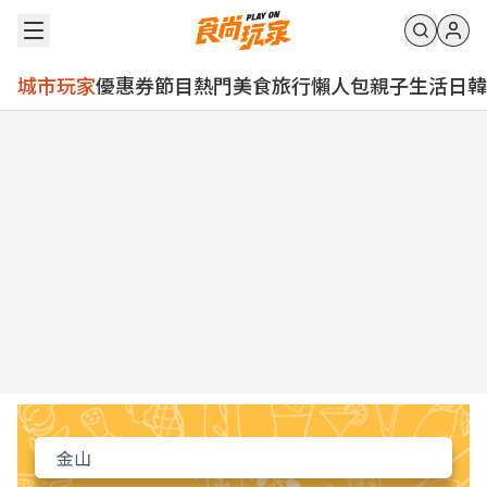
城市玩家
優惠券
節目
熱門
美食
旅行
懶人包
親子
生活
日韓