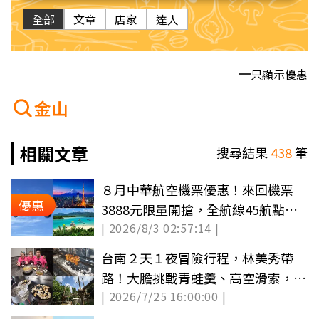
全部
文章
店家
達人
只顯示優惠
金山
相關文章
搜尋結果
438
筆
８月中華航空機票優惠！來回機票
優惠
3888元限量開搶，全航線45航點下
| 2026/8/3 02:57:14 |
殺８折起
台南２天１夜冒險行程，林美秀帶
路！大膽挑戰青蛙羹、高空滑索，現
| 2026/7/25 16:00:00 |
採愛文芒果