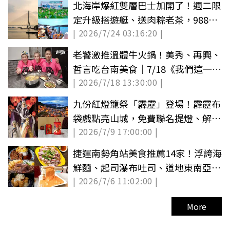
北海岸爆紅雙層巴士加開了！週二限
定升級搭遊艇、送肉粽老茶，988元
| 2026/7/24 03:16:20 |
開搶
老饕激推溫體牛火鍋！美秀、再興、
哲言吃台南美食｜7/18《我們這一
| 2026/7/18 13:30:00 |
家》店家資訊
九份紅燈籠祭「霹靂」登場！霹靂布
袋戲點亮山城，免費聯名提燈、解謎
| 2026/7/9 17:00:00 |
逛山城
捷運南勢角站美食推薦14家！浮誇海
鮮麵、起司瀑布吐司、道地東南亞料
| 2026/7/6 11:02:00 |
理
More