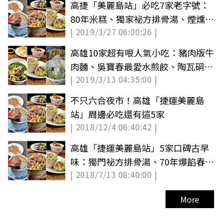
高捷「美麗島站」必吃7家老字號：
80年米糕、獨家祕方排骨湯、煙燻鴨
| 2019/3/27 06:00:26 |
肉乾麵
高雄10家超有哏人氣小吃：豬肉版牛
肉麵、吳寶春最愛水煎餃、陶瓦硐蒸
| 2019/3/13 04:35:00 |
米糕
不只六合夜市！高雄「捷運美麗島
站」周邊必吃還有這5家
| 2018/12/4 06:40:42 |
高雄「捷運美麗島站」5家口碑古早
味：獨門祕方排骨湯、70年爆餡春
| 2018/7/13 08:40:00 |
捲、煙燻鴨肉麵、80年古法米糕
More