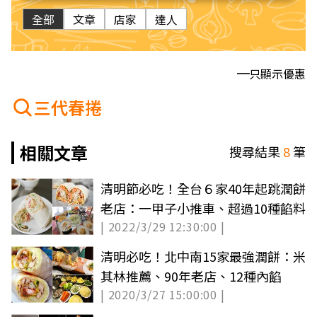
全部
文章
店家
達人
只顯示優惠
三代春捲
相關文章
搜尋結果
8
筆
清明節必吃！全台６家40年起跳潤餅
老店：一甲子小推車、超過10種餡料
| 2022/3/29 12:30:00 |
清明必吃！北中南15家最強潤餅：米
其林推薦、90年老店、12種內餡
| 2020/3/27 15:00:00 |