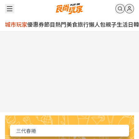
城市玩家
優惠券
節目
熱門
美食
旅行
懶人包
親子
生活
日韓