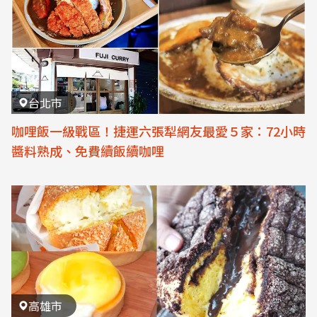
台北市
咖哩飯一級戰區！捷運六張犁網友最愛５家：72小時
醬料熟成、免費續飯續咖哩
高雄市