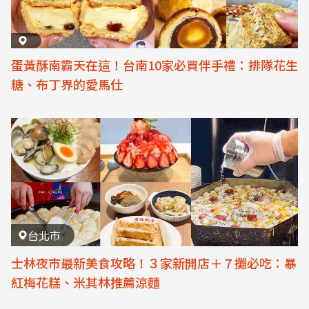
蛋黃酥南霸天在這！台南10家必買伴手禮：排隊花生
糖、布丁界的愛馬仕
台北市
士林夜市最新美食攻略！３家新開店＋７攤必吃：暴
紅梅花糕、米其林推薦涼麵