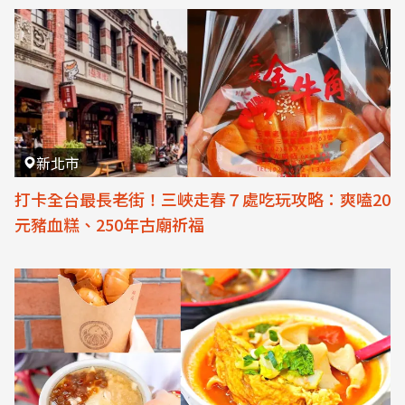
新北市
打卡全台最長老街！三峽走春７處吃玩攻略：爽嗑20
元豬血糕、250年古廟祈福