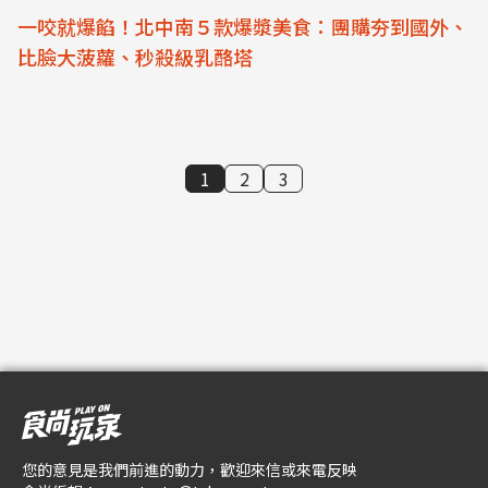
一咬就爆餡！北中南５款爆漿美食：團購夯到國外、
比臉大菠蘿、秒殺級乳酪塔
1
2
3
您的意見是我們前進的動力，歡迎來信或來電反映