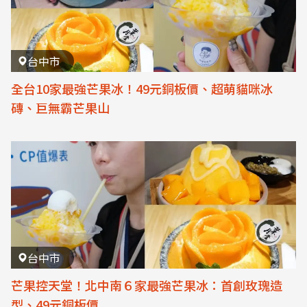
台中市
全台10家最強芒果冰！49元銅板價、超萌貓咪冰
磚、巨無霸芒果山
台中市
芒果控天堂！北中南６家最強芒果冰：首創玫瑰造
型、49元銅板價