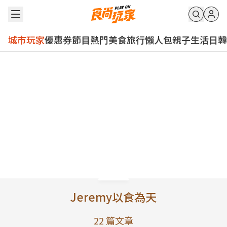
城市玩家
優惠券
節目
熱門
美食
旅行
懶人包
親子
生活
日韓
Jeremy以食為天
22
篇文章