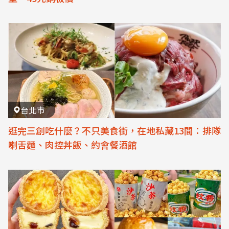
台北市
逛完三創吃什麼？不只美食街，在地私藏13間：排隊
喇舌麵、肉控丼飯、約會餐酒館