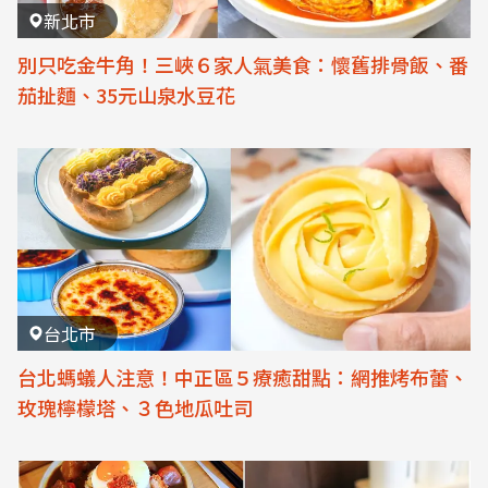
新北市
別只吃金牛角！三峽６家人氣美食：懷舊排骨飯、番
茄扯麵、35元山泉水豆花
台北市
台北螞蟻人注意！中正區５療癒甜點：網推烤布蕾、
玫瑰檸檬塔、３色地瓜吐司