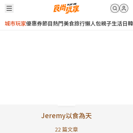
城市玩家
優惠券
節目
熱門
美食
旅行
懶人包
親子
生活
日韓
Jeremy以食為天
22
篇文章