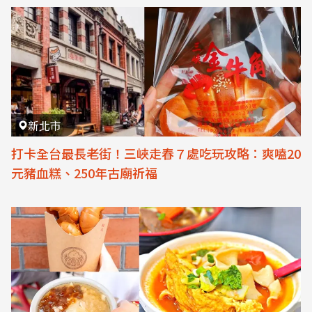
新北市
打卡全台最長老街！三峽走春７處吃玩攻略：爽嗑20
元豬血糕、250年古廟祈福