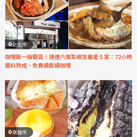
台北市
咖哩飯一級戰區！捷運六張犁網友最愛５家：72小時
醬料熟成、免費續飯續咖哩
高雄市