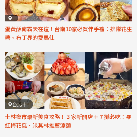
蛋黃酥南霸天在這！台南10家必買伴手禮：排隊花生
糖、布丁界的愛馬仕
台北市
士林夜市最新美食攻略！３家新開店＋７攤必吃：暴
紅梅花糕、米其林推薦涼麵