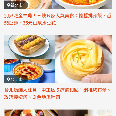
新北市
別只吃金牛角！三峽６家人氣美食：懷舊排骨飯、番
茄扯麵、35元山泉水豆花
台北市
台北螞蟻人注意！中正區５療癒甜點：網推烤布蕾、
玫瑰檸檬塔、３色地瓜吐司