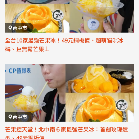
台中市
全台10家最強芒果冰！49元銅板價、超萌貓咪冰
磚、巨無霸芒果山
台中市
芒果控天堂！北中南６家最強芒果冰：首創玫瑰造
型、49元銅板價