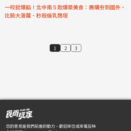
一咬就爆餡！北中南５款爆漿美食：團購夯到國外、
比臉大菠蘿、秒殺級乳酪塔
1
2
3
您的意見是我們前進的動力，歡迎來信或來電反映