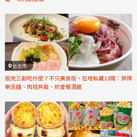
台北市
逛完三創吃什麼？不只美食街，在地私藏13間：排隊
喇舌麵、肉控丼飯、約會餐酒館