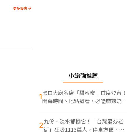
更多優惠
小編強推薦
黑白大廚名店「甜蜜蜜」首度登台！
1
開幕時間、地點搶看，必嗑麻辣奶油
蝦
九份、淡水都輸它！「台灣最夯老
2
街」狂吸1113萬人，停車方便、特