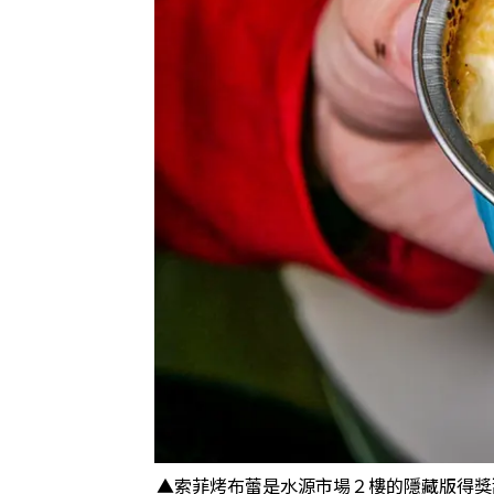
▲索菲烤布蕾是水源市場２樓的隱藏版得獎