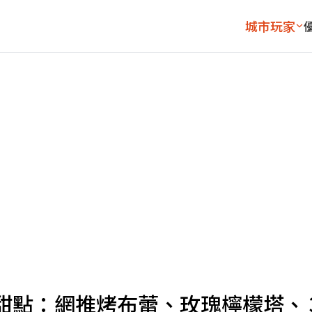
城市玩家
甜點：網推烤布蕾、玫瑰檸檬塔、