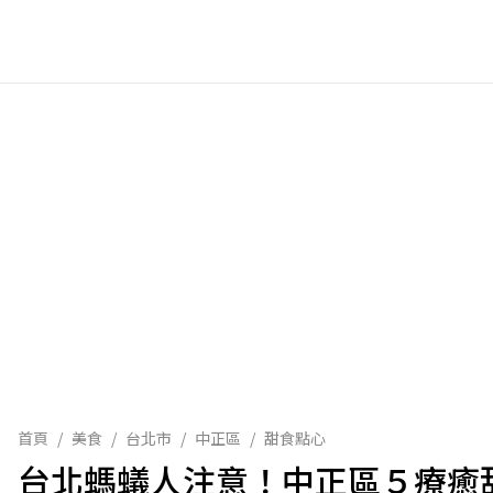
首頁
/
美食
/
台北市
/
中正區
/
甜食點心
台北螞蟻人注意！中正區５療癒