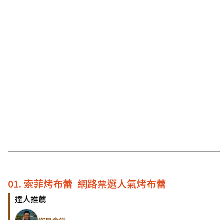
01. 索菲烤布蕾 網路票選人氣烤布蕾
達人推薦