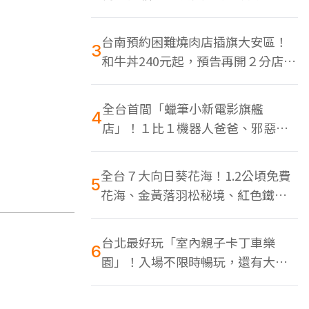
色美食多
台南預約困難燒肉店插旗大安區！
3
和牛丼240元起，預告再開２分店、
地點曝光
全台首間「蠟筆小新電影旗艦
4
店」！１比１機器人爸爸、邪惡正
男，百款周邊買翻
全台７大向日葵花海！1.2公頃免費
5
花海、金黃落羽松秘境、紅色鐵橋
同框
台北最好玩「室內親子卡丁車樂
6
園」！入場不限時暢玩，還有大螢
幕Switch遊戲區