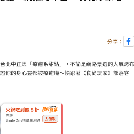
分享：
台北
中正區「療癒系
甜點
」，不論是網路票選的人氣烤
證你的身心靈都被療癒啦～快跟著《食尚玩家》部落客
火鍋吃到飽８折
高雄
去領取
Smile One精緻涮涮鍋