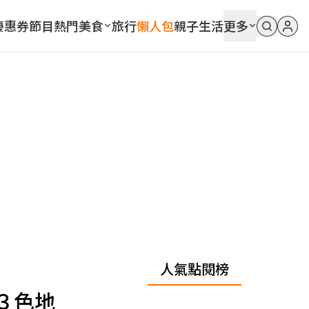
優惠券
節目
熱門
美食
旅行
懶人包
親子
生活
更多
人氣點閱榜
３色地