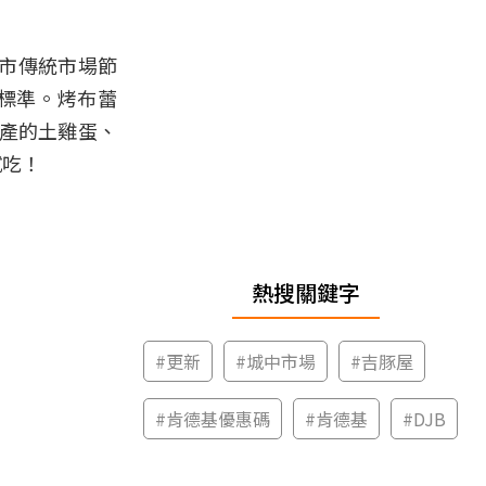
市傳統市場節
標準。烤布蕾
生產的土雞蛋、
試吃！
熱搜關鍵字
#
更新
#
城中市場
#
吉豚屋
#
肯德基優惠碼
#
肯德基
#
DJB