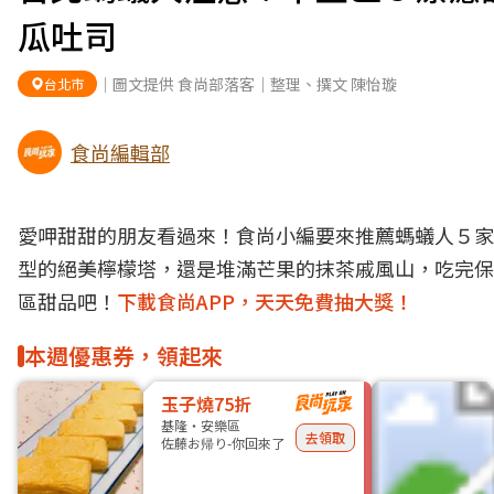
瓜吐司
｜圖文提供 食尚部落客｜整理、撰文 陳怡璇
台北市
食尚編輯部
愛呷甜甜的朋友看過來！食尚小編要來推薦螞蟻人５家
型的絕美
檸檬塔
，還是堆滿芒果的抹茶戚風山，吃完保
區甜品吧！
下載食尚APP，天天免費抽大獎！
本週優惠券，領起來
玉子燒75折
基隆・安樂區
去領取
佐藤お帰り-你回來了