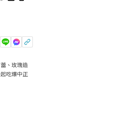
布蕾、玫瑰造
一起吃爆中正