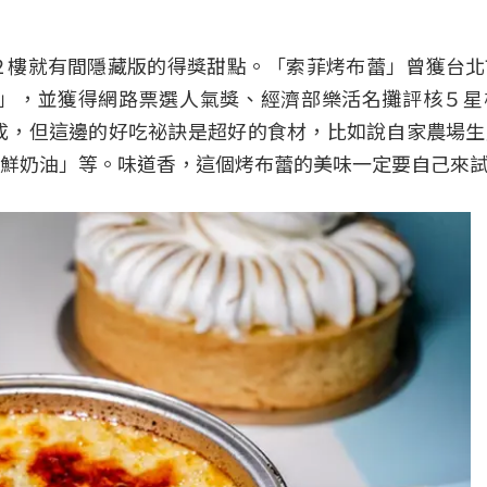
２樓就有間隱藏版的得獎甜點。「索菲烤布蕾」曾獲台北
」，並獲得網路票選人氣獎、經濟部樂活名攤評核５星
成，但這邊的好吃祕訣是超好的食材，比如說自家農場
鮮奶油」等。味道香，這個烤布蕾的美味一定要自己來