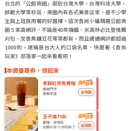
台北
的「
公館
商圈」鄰近台灣大學、台灣科技大學、
師範大學等校區，商圈內有各式美食店家，是不少學
生與上班族用餐的好選擇。這次食尚小編精選公館商
圈５家高網評，不論是40年燒臘、
米其林
必比登推薦
刈包、炭香焦糖豆花等等都有，而且通通網評都超過
1000則，堪稱是台大人的口袋名單，快跟著《食尚
玩家》部落客一起來看看吧！
本週優惠券，領起來
老賴紅茶免費喝
連鎖門市
去領取
老賴茶棧
玉子燒75折
基隆・安樂區
去領取
佐藤お帰り-你回來了