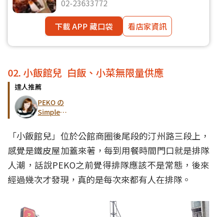
02-23633772
下載 APP 藏口袋
看店家資訊
02. 小飯館兒 白飯、小菜無限量供應
達人推薦
PEKO の
Simple
Life
「小飯館兒」位於公館商圈後尾段的汀州路三段上，
感覺是鐵皮屋加蓋來著，每到用餐時間門口就是排隊
人潮，話說PEKO之前覺得排隊應該不是常態，後來
經過幾次才發現，真的是每次來都有人在排隊。