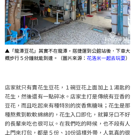
▲「龍潭豆花」其實不在龍潭，搭捷運到公館站後．下車大
概步行５分鐘就能到達。（圖片來源：
花洛米一起去玩耍
）
店家就只有賣花生豆花，１碗豆花上面加上１湯匙的
花生，然後還有一點碎冰。店家主打是傳統有豆香的
豆花，而且吃起來有種特別的炭香焦糖味；花生是那
種熬煮到軟軟綿綿的，花生入口即化，就算牙口不好
的長輩來吃也很可以。在我們吃的時候，也不段有人
上門來打包，都是５份、10份這樣外帶，人氣真的很