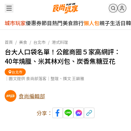
城市玩家
優惠券
節目
熱門
美食
旅行
懶人包
親子
生活
日韓
首頁
/
美食
/
台北市
/
港式料理
台大人口袋名單！公館商圈５家高網評：
40年燒臘、米其林刈包、炭香焦糖豆花
台北市
｜圖文提供 食尚部落客｜整理、撰文 王韻雅
食尚編輯部
分享：