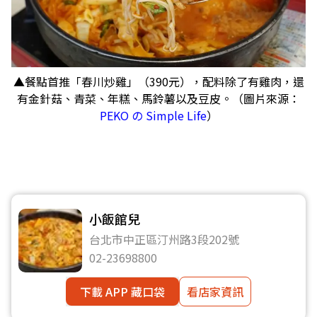
▲餐點首推「春川炒雞」（390元），配料除了有雞肉，還
有金針菇、青菜、年糕、馬鈴薯以及豆皮。（圖片來源：
PEKO の Simple Life
）
小飯館兒
台北市中正區汀州路3段202號
02-23698800
下載 APP 藏口袋
看店家資訊