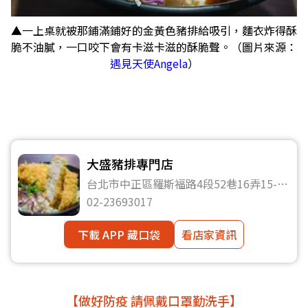
▲一上桌就被那鋪滿鋪好的金黃色豬排給吸引，麵衣炸得酥
脆不油膩，一口咬下會有卡滋卡滋的酥脆聲。（圖片來源：
遇見天使Angela
）
大盛豬排專門店
台北市中正區羅斯福路4段52巷16弄15-1
號
02-23693017
下載 APP 藏口袋
看店家資訊
【做好防疫 請佩戴口罩勤洗手】