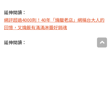
延伸閱讀：
網評超過4000則！40年「燒臘老店」網稱台大人的
回憶，叉燒飯有滿滿淋醬好銷魂
延伸閱讀：
小資族必收！台北６家「百元上下」最強排骨飯：近
2000則好評、80元排骨飯
延伸閱讀：
在地人不藏私名單！台北５家巷弄高評價宵夜：米其
林蔥抓餅、理髮店清粥小菜
本週優惠券，領起來
火鍋吃到飽８折