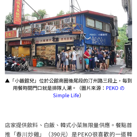
▲「小飯館兒」位於公館商圈後尾段的汀州路三段上，每到
用餐時間門口就是排隊人潮。（圖片來源：
PEKO の
Simple Life
）
店家提供飲料、白飯、韓式小菜無限量供應。餐點首
推「春川炒雞」（390元）是PEKO很喜歡的一道韓