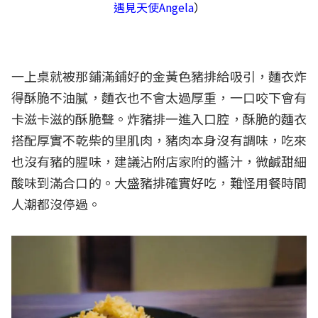
遇見天使Angela
）
一上桌就被那鋪滿鋪好的金黃色豬排給吸引，麵衣炸
得酥脆不油膩，麵衣也不會太過厚重，一口咬下會有
卡滋卡滋的酥脆聲。炸豬排一進入口腔，酥脆的麵衣
搭配厚實不乾柴的里肌肉，豬肉本身沒有調味，吃來
也沒有豬的腥味，建議沾附店家附的醬汁，微鹹甜細
酸味到滿合口的。大盛豬排確實好吃，難怪用餐時間
人潮都沒停過。