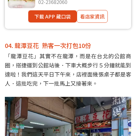
02-23682060
下載 APP 藏口袋
看店家資訊
04. 龍潭豆花 熟客一次打包10份
「龍潭豆花」其實不在龍潭，而是在台北的公館商
圈，搭捷運到公館站後．下車大概步行５分鐘就能到
達啦！我們這天平日下午來，店裡面幾張桌子都是客
人．這批吃完，下一批馬上又接著來。