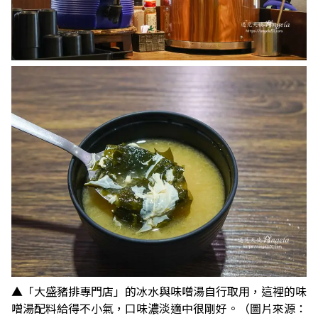
▲「大盛豬排專門店」的冰水與味噌湯自行取用，這裡的味
噌湯配料給得不小氣，口味濃淡適中很剛好。（圖片來源：