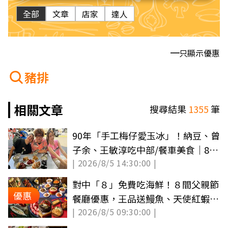
全部
文章
店家
達人
只顯示優惠
豬排
相關文章
搜尋結果
1355
筆
90年「手工梅仔愛玉冰」！納豆、曾
子余、王敏淳吃中部/餐車美食｜8/5
| 2026/8/5 14:30:00 |
店家資訊
對中「８」免費吃海鮮！８間父親節
優惠
餐廳優惠，王品送鰻魚、天使紅蝦、
| 2026/8/5 09:30:00 |
買一送一