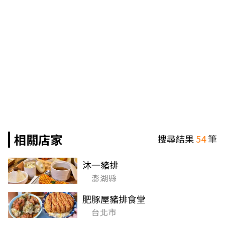
相關店家
搜尋結果
54
筆
沐一豬排
澎湖縣
肥豚屋豬排食堂
台北市