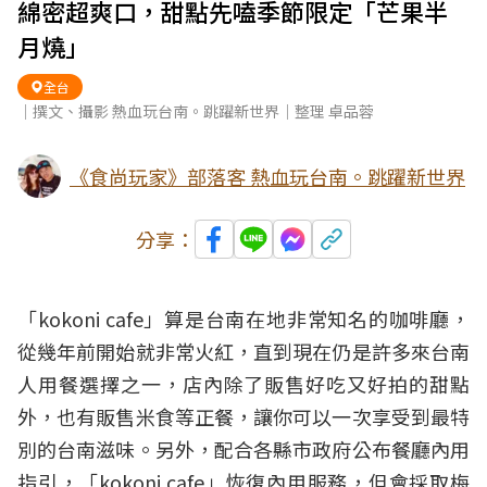
綿密超爽口，甜點先嗑季節限定「芒果半
月燒」
全台
｜撰文、攝影 熱血玩台南。跳躍新世界｜整理 卓品蓉
《食尚玩家》部落客 熱血玩台南。跳躍新世界
分享：
「kokoni cafe」算是
台南
在地非常知名的
咖啡廳
，
從幾年前開始就非常火紅，直到現在仍是許多來台南
人用餐選擇之一，店內除了販售好吃又好拍的
甜點
外，也有販售米食等正餐，讓你可以一次享受到最特
別的台南滋味。另外，配合各縣市政府公布餐廳內用
指引，「kokoni cafe」
恢復內用
服務，但會採取梅