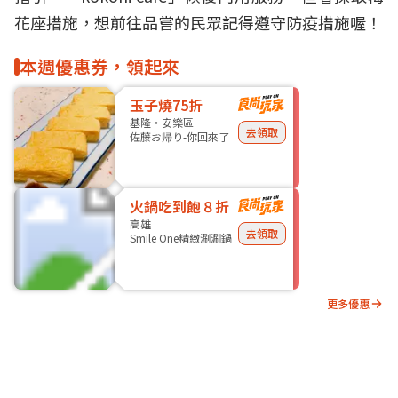
花座措施，想前往品嘗的民眾記得遵守
防疫
措施喔！
本週優惠券，領起來
玉子燒75折
基隆・安樂區
去領取
佐藤お帰り-你回來了
火鍋吃到飽８折
高雄
去領取
Smile One精緻涮涮鍋
更多優惠