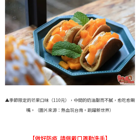
▲季節限定的芒果口味（110元），中間的奶油甜而不膩，愈吃愈唰
嘴。（圖片來源：
熱血玩台南。跳躍新世界
）
【做好防疫 請佩戴口罩勤洗手】