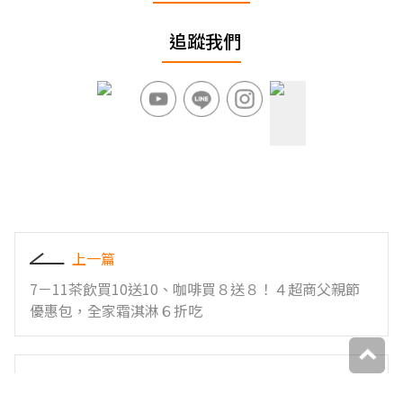
追蹤我們
上一篇
7－11茶飲買10送10、咖啡買８送８！４超商父親節
優惠包，全家霜淇淋６折吃
下一篇