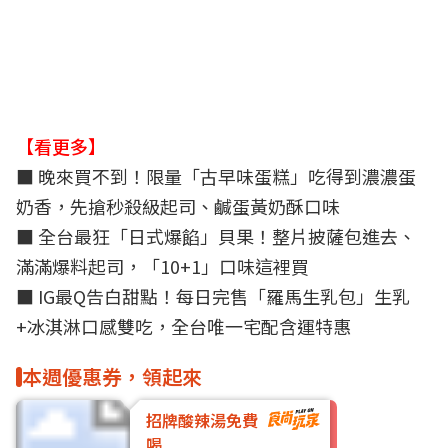
【看更多】
■
晚來買不到！限量「古早味蛋糕」吃得到濃濃蛋
奶香，先搶秒殺級起司、鹹蛋黃奶酥口味
■ 全台最狂「日式爆餡」貝果！整片披薩包進去、
滿滿爆料起司，「10+1」口味這裡買
■
IG最Q告白甜點！每日完售「羅馬生乳包」生乳
+冰淇淋口感雙吃，全台唯一宅配含運特惠
本週優惠券，領起來
招牌酸辣湯免費
喝