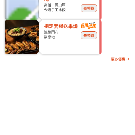
高雄・鳳山區
去領取
今鼎手工水餃
指定套餐送串燒
連鎖門市
去領取
柒息地
更多優惠