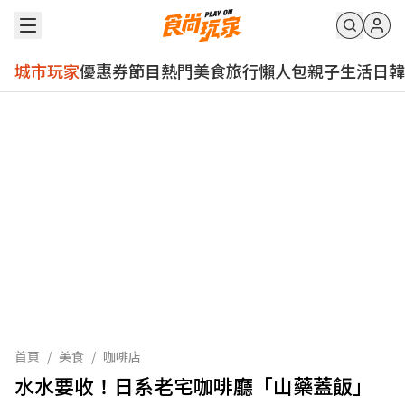
城市玩家
優惠券
節目
熱門
美食
旅行
懶人包
親子
生活
日韓
首頁
/
美食
/
咖啡店
水水要收！日系老宅咖啡廳「山藥蓋飯」