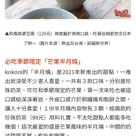
▲和風麻婆豆腐（120元）辣度屬於微辣口感，吃著這碗更想念日本
了啊～（圖片來源：
熱血玩台南。跳躍新世界
）
必吃季節限定「芒果半月燒」
kokoni的「半月燒」是2021年新推出的甜點，一推
出就深受不少客人喜愛，一共有３款口味，分別是珍
珠奶茶、可可和季節限定的芒果，第一次來吃也被這
口感給深深著迷，外皮口感介於銅鑼燒和鬆餅之間，
讓人十分喜愛！１份半月燒內容物有３顆，經典款的
珍珠奶茶（90元）用料扎實，不太吃甜點人都能多吃
幾個！這次最愛的還是芒果風味的半月燒，中間的奶
油甜而不膩，愈吃愈唰嘴。