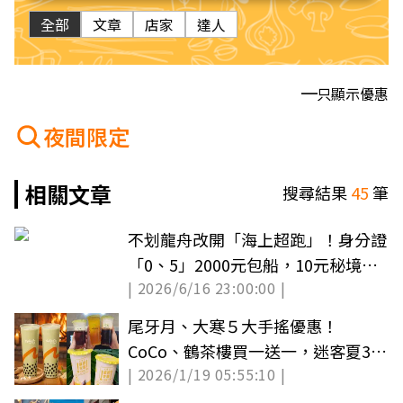
全部
文章
店家
達人
只顯示優惠
夜間限定
相關文章
搜尋結果
45
筆
不划龍舟改開「海上超跑」！身分證
「0、5」2000元包船，10元秘境看
| 2026/6/16 23:00:00 |
最美高雄港
尾牙月、大寒５大手搖優惠！
CoCo、鶴茶樓買一送一，迷客夏39
| 2026/1/19 05:55:10 |
元茶拿鐵