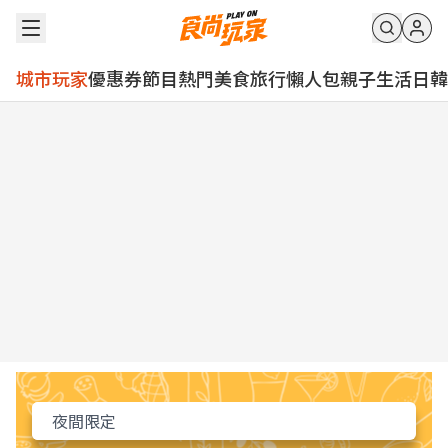
城市玩家
優惠券
節目
熱門
美食
旅行
懶人包
親子
生活
日韓