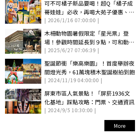
可不可橘子新品要喝！超Q「橘子成
哥娃娃」必收，再喝大苑子優惠、
| 2026/1/16 07:00:00 |
TWG外帶杯
木柵動物園暑假限定「星光票」登
場！參觀時間延長到９點，可和動物
| 2025/6/27 07:06:39 |
一起野餐
聖誕節衝「樂高樂園」！首度舉辦夜
間燈光秀，61萬塊積木聖誕樹拍到飽
| 2024/11/19 04:00:00 |
屏東市區人氣景點！「屏菸1936文
化基地」踩點攻略：門票、交通資訊
| 2024/9/5 10:30:00 |
More