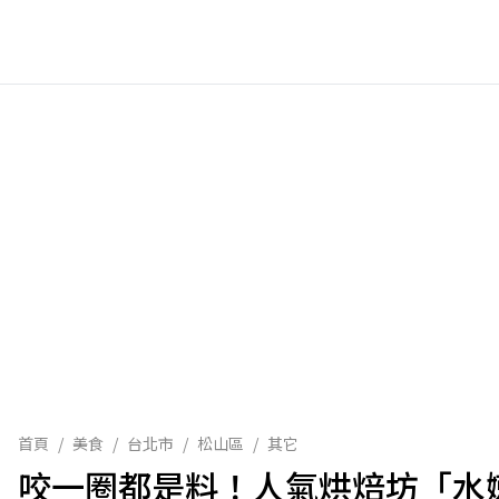
首頁
/
美食
/
台北市
/
松山區
/
其它
咬一圈都是料！人氣烘焙坊「水