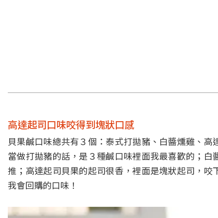
高達起司口味咬得到塊狀口感
貝果鹹口味總共有３個：泰式打拋豬、白醬燻雞、高
當做打拋豬的話，是３種鹹口味裡面我最喜歡的；白
推；高達起司貝果的起司很香，裡面是塊狀起司，咬
我會回購的口味！