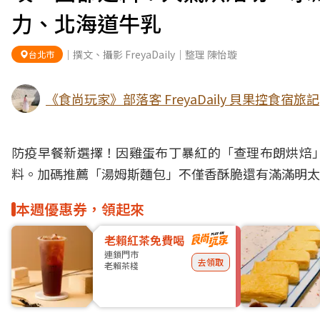
力、北海道牛乳
｜撰文、攝影 FreyaDaily｜整理 陳怡璇
台北市
《食尚玩家》部落客 FreyaDaily 貝果控食宿旅記
防疫
早餐
新選擇！因雞蛋
布丁
暴紅的「查理布朗烘焙
料。加碼推薦「湯姆斯
麵包
」不僅香酥脆還有滿滿
明太
本週優惠券，領起來
老賴紅茶免費喝
連鎖門市
去領取
老賴茶棧