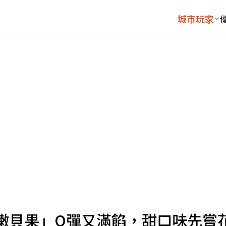
城市玩家
嫩貝果」Q彈又滿餡，甜口味先嘗