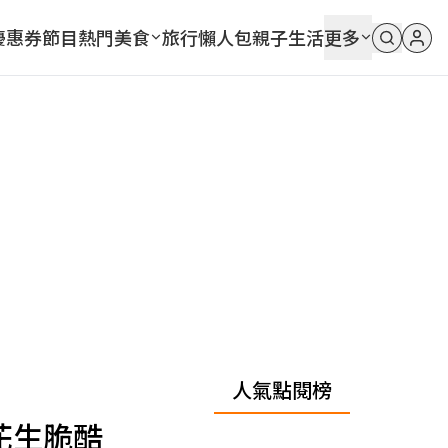
優惠券
節目
熱門
美食
旅行
懶人包
親子
生活
更多
人氣點閱榜
花生脆酷