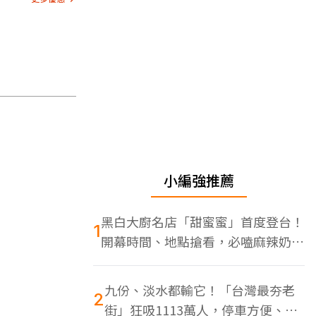
小編強推薦
黑白大廚名店「甜蜜蜜」首度登台！
1
開幕時間、地點搶看，必嗑麻辣奶油
蝦
九份、淡水都輸它！「台灣最夯老
2
街」狂吸1113萬人，停車方便、特