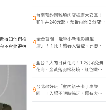
色美食多
台南預約困難燒肉店插旗大安區！
3
和牛丼240元起，預告再開２分店、
地點曝光
全台首間「蠟筆小新電影旗艦
近得知他們推
4
店」！１比１機器人爸爸、邪惡正
完不會覺得很
男，百款周邊買翻
全台７大向日葵花海！1.2公頃免費
5
花海、金黃落羽松秘境、紅色鐵橋
同框
台北最好玩「室內親子卡丁車樂
6
園」！入場不限時暢玩，還有大螢
幕Switch遊戲區