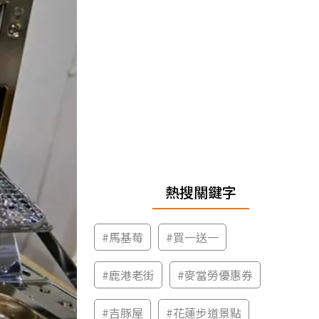
熱搜關鍵字
#
馬基莓
#
買一送一
#
鹿港老街
#
麥當勞優惠券
#
吉豚屋
#
花蓮步道景點