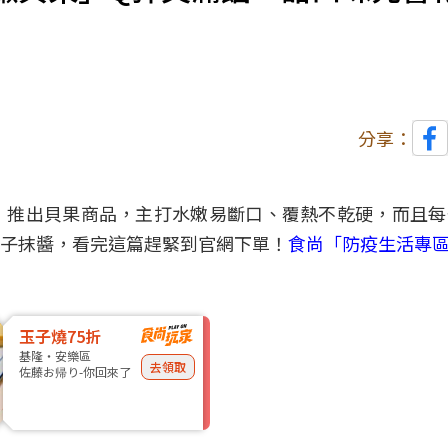
分享：
」推出
貝果
商品，主打水嫩易斷口、覆熱不乾硬，而且每
子
抹醬，看完這篇趕緊到官網下單！
食尚「防疫生活專
玉子燒75折
基隆・安樂區
去領取
佐藤お帰り-你回來了