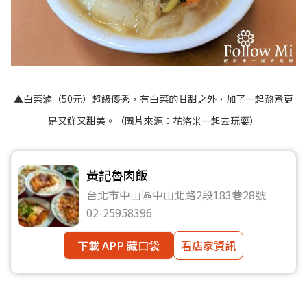
▲白菜滷（50元）超級優秀，有白菜的甘甜之外，加了一起熬煮更
是又鮮又甜美。（圖片來源：
花洛米一起去玩耍
）
黃記魯肉飯
台北市中山區中山北路2段183巷28號
02-25958396
下載 APP 藏口袋
看店家資訊