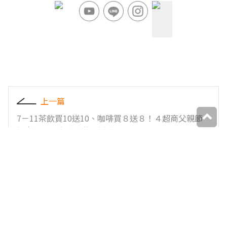
上一篇
7－11茶飲買10送10、咖啡買８送８！４超商父親節
優惠包，全家霜淇淋６折吃
下一篇
在地人外帶愛店！評價4.4星咖哩飯大分量超飽足，現
煎半熟蛋配飯更過癮