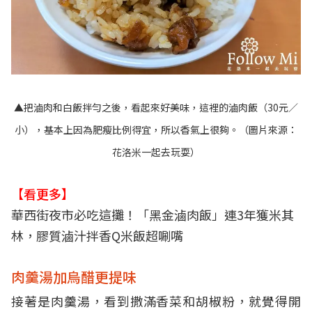
▲把滷肉和白飯拌勻之後，看起來好美味，這裡的滷肉飯（30元／
小），基本上因為肥瘦比例得宜，所以香氣上很夠。（圖片來源：
花洛米一起去玩耍
）
【看更多】
華西街夜市必吃這攤！「黑金滷肉飯」連3年獲米其
林，膠質滷汁拌香Q米飯超唰嘴
肉羹湯加烏醋更提味
接著是肉羹湯，看到撒滿香菜和胡椒粉，就覺得開