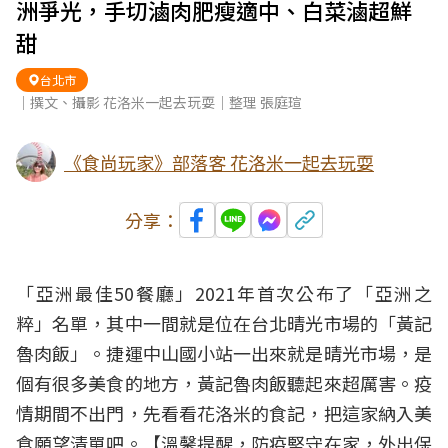
洲爭光，手切滷肉肥瘦適中、白菜滷超鮮
甜
台北市
｜撰文、攝影 花洛米一起去玩耍｜整理 張庭瑄
《食尚玩家》部落客 花洛米一起去玩耍
分享：
「亞洲最佳50餐廳」2021年首次公布了「
亞洲之
粹
」名單，其中一間就是位在
台北
晴光
市場
的「黃記
魯肉飯
」。捷運中山國小站一出來就是晴光市場，是
個有很多美食的地方，黃記魯肉飯聽起來超厲害。疫
情期間不出門，先看看花洛米的食記，把這家納入美
食願望清單吧。【溫馨提醒，防疫堅守在家，外出保