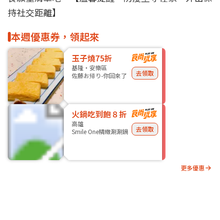
持社交距離】
本週優惠券，領起來
玉子燒75折
基隆・安樂區
去領取
佐藤お帰り-你回來了
火鍋吃到飽８折
高雄
去領取
Smile One精緻涮涮鍋
更多優惠