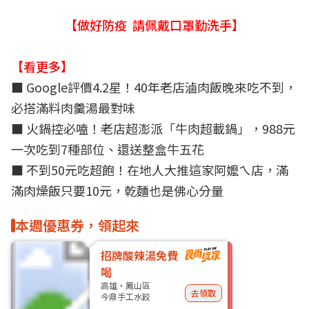
【做好防疫 請佩戴口罩勤洗手】
【看更多】
■
Google評價4.2星！40年老店滷肉飯晚來吃不到，
必搭滿料肉羹湯最對味
■ 火鍋控必嗑！老店超澎派「牛肉超載鍋」，988元
一次吃到7種部位、還送整盒牛五花
■
不到50元吃超飽！在地人大推這家阿嬤ㄟ店，滿
滿肉燥飯只要10元，乾麵也是佛心分量
本週優惠券，領起來
招牌酸辣湯免費
喝
高雄・鳳山區
去領取
今鼎手工水餃