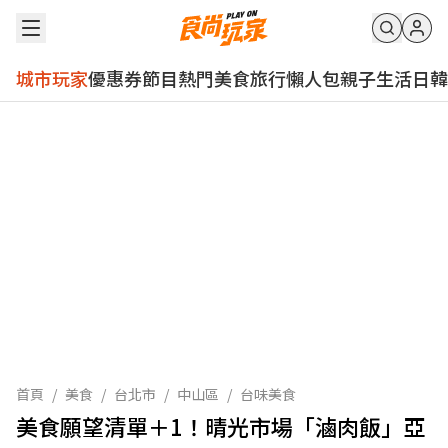
城市玩家
優惠券
節目
熱門
美食
旅行
懶人包
親子
生活
日韓
首頁
/
美食
/
台北市
/
中山區
/
台味美食
美食願望清單＋1！晴光市場「滷肉飯」亞