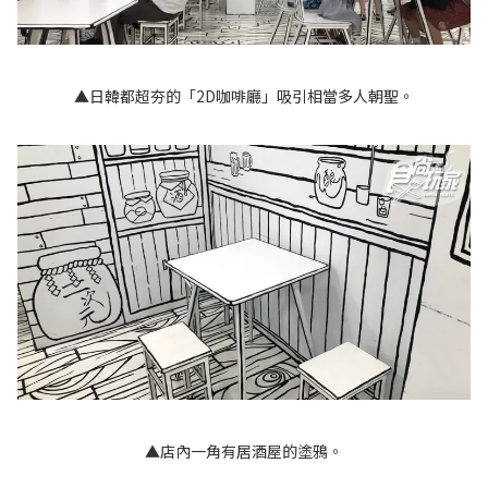
▲日韓都超夯的「2D咖啡廳」吸引相當多人朝聖。
▲店內一角有居酒屋的塗鴉。