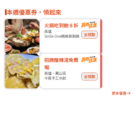
本週優惠券，領起來
火鍋吃到飽８折
高雄
去領取
Smile One精緻涮涮鍋
招牌酸辣湯免費
喝
高雄・鳳山區
去領取
今鼎手工水餃
更多優惠