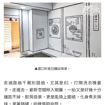
▲窗口則是拉麵店場景。
走過路過千萬別錯過，尤其是B1，打開洗衣機蓋
子，走進去，嶄新空間映入眼簾，一拍又是好幾十分
鐘跑不掉，廚房造景，更是能換上圍裙，化身煮夫辣
妹，拿著鍋鏟，拍幾張時尚照。