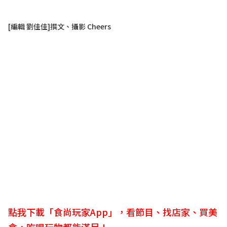
[編輯 劉佳佳]撰文、攝影 Cheers
點我下載「食尚玩家App」，看節目、找店家、買美
食，吃喝玩物都能滿足！