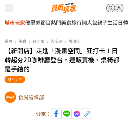
城市玩家
優惠券
節目
熱門
美食
旅行
懶人包
親子
生活
日韓
首頁
/
美食
/
台北市
/
大安區
/
咖啡店
【新開店】走進「漫畫空間」狂打卡！日
韓超夯2D咖啡廳登台，連販賣機、桌椅都
是手繪的
台北市
食尚編輯部
分享：