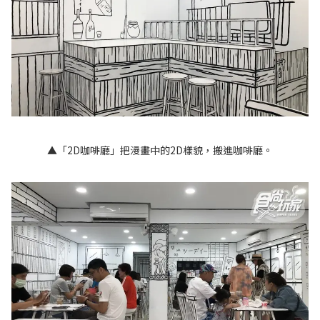
▲「2D咖啡廳」把漫畫中的2D樣貌，搬進咖啡廳。