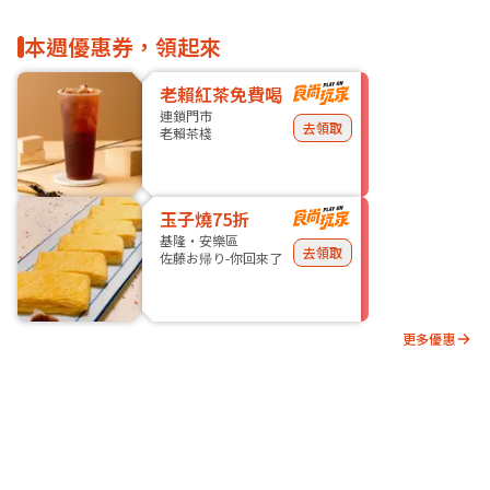
本週優惠券，領起來
老賴紅茶免費喝
連鎖門市
去領取
老賴茶棧
玉子燒75折
基隆・安樂區
去領取
佐藤お帰り-你回來了
更多優惠