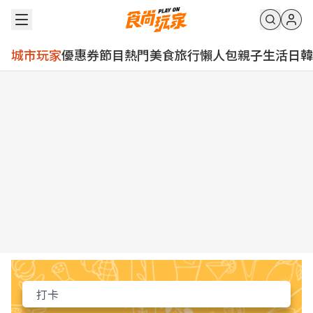
城市玩家
優惠券
節目
熱門
美食
旅行
懶人包
親子
生活
日韓