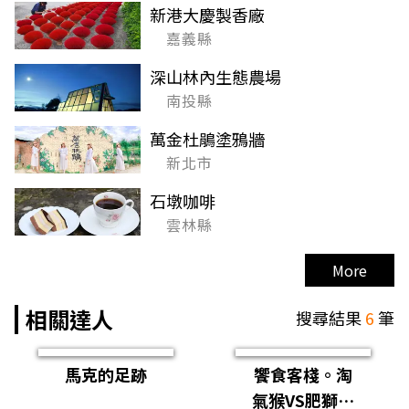
新港大慶製香廠
嘉義縣
深山林內生態農場
南投縣
萬金杜鵑塗鴉牆
新北市
石墩咖啡
雲林縣
More
相關達人
搜尋結果
6
筆
馬克的足跡
饗食客棧。淘
氣猴VS肥獅子