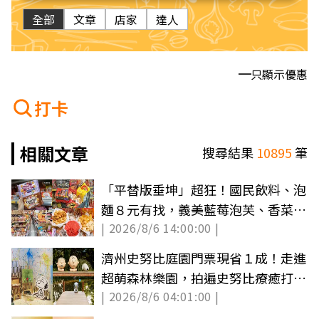
全部
文章
店家
達人
只顯示優惠
打卡
相關文章
搜尋結果
10895
筆
「平替版垂坤」超狂！國民飲料、泡
麵８元有找，義美藍莓泡芙、香菜零
| 2026/8/6 14:00:00 |
食必搶
濟州史努比庭園門票現省１成！走進
超萌森林樂園，拍遍史努比療癒打卡
| 2026/8/6 04:01:00 |
景點