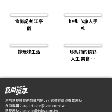
的旅食天堂
食尚記者 江亭
桃桃‘s旅人手
儀
札
婷玩味生活
珍妮特的精彩
人生 美食 ×
旅遊 × 親子
您的意見是我們前進的動力，歡迎來信或來電反映
食尚編輯：
supertaste@tvbs.com.tw
意見反映：
service@tvbs.com.tw