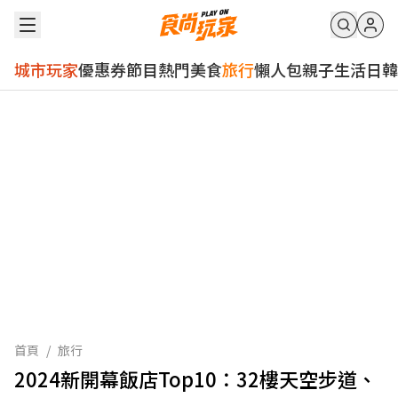
城市玩家
優惠券
節目
熱門
美食
旅行
懶人包
親子
生活
日韓
首頁
/
旅行
2024新開幕飯店Top10：32樓天空步道、