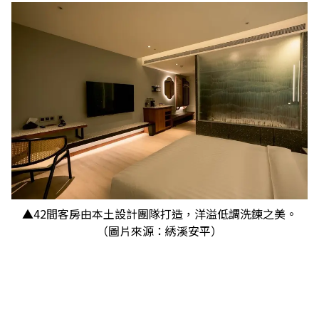
▲42間客房由本土設計團隊打造，洋溢低調洗鍊之美。
（圖片來源：綉溪安平）