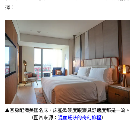
擇！
▲客房配備美國名床，床墊軟硬度跟寢具舒適度都是一流。
（圖片來源：
混血珊莎的奇幻旅程
）