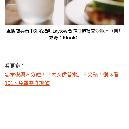
▲飯店與台中知名酒吧Laylow合作打造社交沙龍。（圖片
來源：Klook）
看更多：
忠孝復興３分鐘！「大安伊普索」６亮點，躺床看
101、免費零食調飲