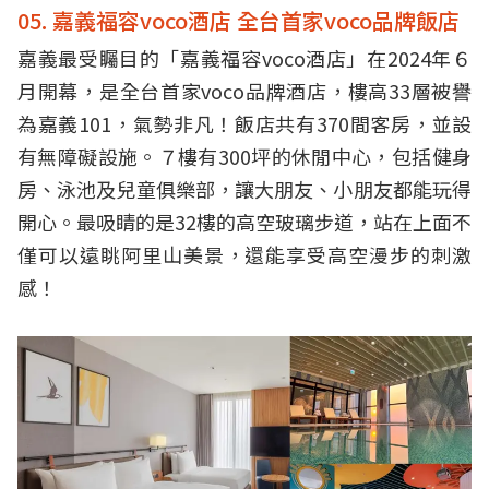
05. 嘉義福容voco酒店 全台首家voco品牌飯店
嘉義最受矚目的「嘉義福容voco酒店」在2024年６
月開幕，是全台首家voco品牌酒店，樓高33層被譽
為嘉義101，氣勢非凡！飯店共有370間客房，並設
有無障礙設施。７樓有300坪的休閒中心，包括健身
房、泳池及兒童俱樂部，讓大朋友、小朋友都能玩得
開心。最吸睛的是32樓的高空玻璃步道，站在上面不
僅可以遠眺阿里山美景，還能享受高空漫步的刺激
感！