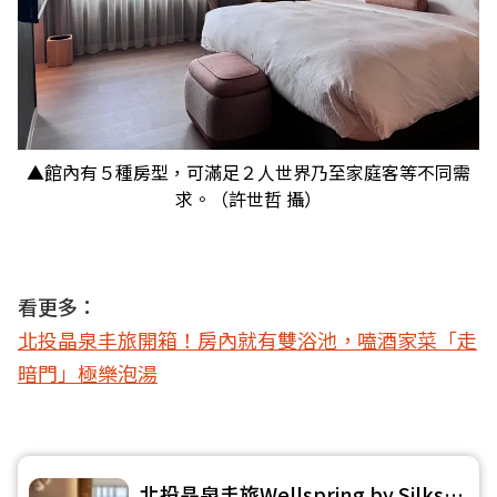
▲館內有５種房型，可滿足２人世界乃至家庭客等不同需
求。（許世哲 攝）
看更多：
北投晶泉丰旅開箱！房內就有雙浴池，嗑酒家菜「走
暗門」極樂泡湯
北投晶泉丰旅Wellspring by Silks