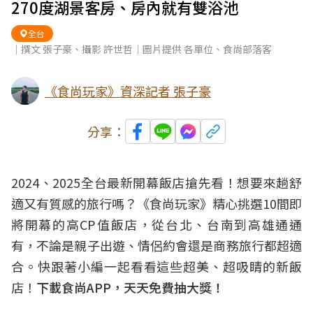
270度湖景客房、房內就有雙浴池
全台
｜撰文 張子豪、攝影 許世哲｜圖片提供 各單位、食尚部落客
《食尚玩家》資深記者 張子豪
分享：
2024、2025全台最新開幕飯店搶先看！想要來趟舒
適又有質感的旅行嗎？《食尚玩家》精心挑選10間即
將開幕的高CP值飯店，從台北、台南到高雄通通
有，不論是親子出遊、情侶約會還是商務旅行都超適
合。快跟著小編一起看看這些超美、超吸睛的新飯
店！
下載食尚APP，天天免費抽大獎！