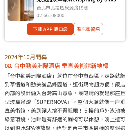
Beitou
台北市北投區泉源路19號
02-66108000
下載 APP 藏口袋
看店家資訊
2024年10月開幕
08. 台中勤美洲際酒店 垂直美術館新地標
「台中勤美洲際酒店」就位在台中市西區，走路就能
到草悟道和勤美誠品綠園道，逛街購物超方便！飯店
內部的設計融入台灣高山意象，最吸睛的就是那座巨
型玻璃吊燈「SUPERNOVA」，整個大廳就像一座垂
直美術館，美到讓人捨不得眨眼！５樓的戶外泳池被
綠意環繞，池畔還有舒適的躺椅可以休憩，晚上還可
以到溫水SPA池放鬆，絕對是台中市區最棒的度假選