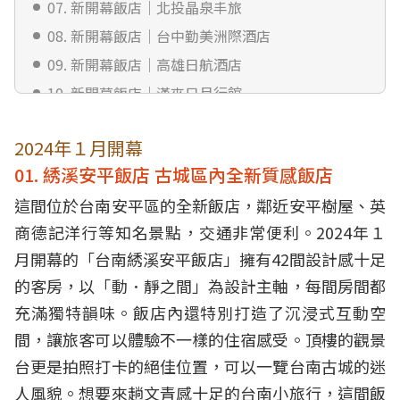
07. 新開幕飯店｜北投晶泉丰旅
08. 新開幕飯店｜台中勤美洲際酒店
09. 新開幕飯店｜高雄日航酒店
10. 新開幕飯店｜漢來日月行館
2024年１月開幕
01. 綉溪安平飯店 古城區內全新質感飯店
這間位於台南安平區的全新飯店，鄰近安平樹屋、英
商德記洋行等知名景點，交通非常便利。2024年１
月開幕的「台南綉溪安平飯店」擁有42間設計感十足
的客房，以「動．靜之間」為設計主軸，每間房間都
充滿獨特韻味。飯店內還特別打造了沉浸式互動空
間，讓旅客可以體驗不一樣的住宿感受。頂樓的觀景
台更是拍照打卡的絕佳位置，可以一覽台南古城的迷
人風貌。想要來趟文青感十足的台南小旅行，這間飯