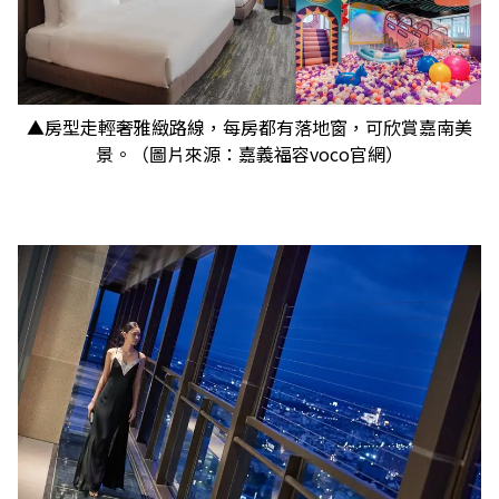
▲房型走輕奢雅緻路線，每房都有落地窗，可欣賞嘉南美
景。（圖片來源：嘉義福容voco官網）