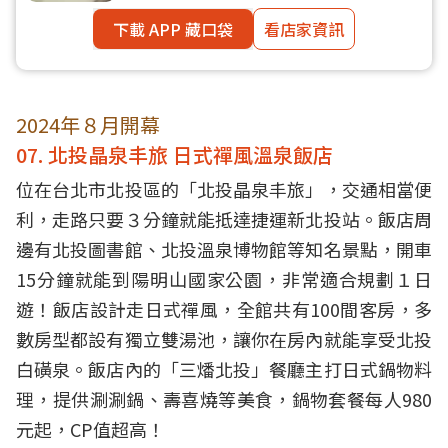
下載 APP 藏口袋
看店家資訊
2024年８月開幕
07. 北投晶泉丰旅 日式禪風溫泉飯店
位在台北市北投區的「北投晶泉丰旅」，交通相當便
利，走路只要３分鐘就能抵達捷運新北投站。飯店周
邊有北投圖書館、北投溫泉博物館等知名景點，開車
15分鐘就能到陽明山國家公園，非常適合規劃１日
遊！飯店設計走日式禪風，全館共有100間客房，多
數房型都設有獨立雙湯池，讓你在房內就能享受北投
白磺泉。飯店內的「三燔北投」餐廳主打日式鍋物料
理，提供涮涮鍋、壽喜燒等美食，鍋物套餐每人980
元起，CP值超高！