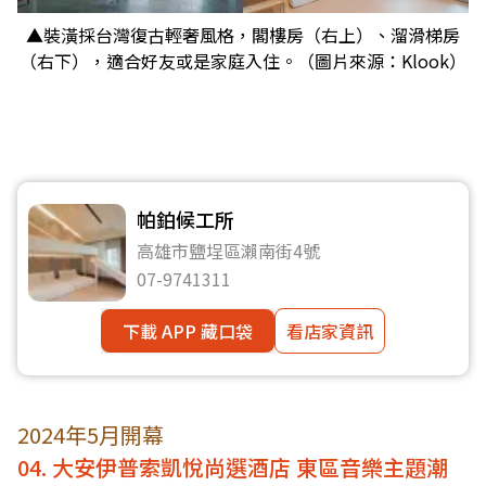
▲裝潢採台灣復古輕奢風格，閣樓房（右上）、溜滑梯房
（右下），適合好友或是家庭入住。（圖片來源：Klook）
帕鉑候工所
高雄市鹽埕區瀨南街4號
07-9741311
下載 APP 藏口袋
看店家資訊
2024年5月開幕
04. 大安伊普索凱悅尚選酒店 東區音樂主題潮