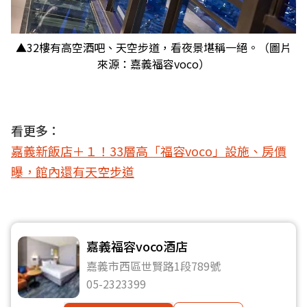
▲32樓有高空酒吧、天空步道，看夜景堪稱一絕。（圖片
來源：嘉義福容voco）
看更多：
嘉義新飯店＋１！33層高「福容voco」設施、房價
曝，館內還有天空步道
嘉義福容voco酒店
嘉義市西區世賢路1段789號
05-2323399