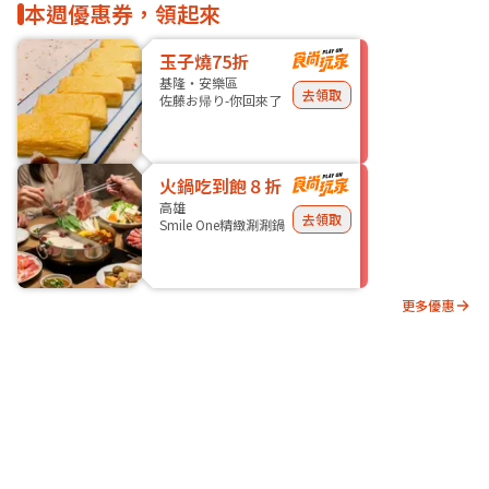
本週優惠券，領起來
玉子燒75折
基隆・安樂區
去領取
佐藤お帰り-你回來了
火鍋吃到飽８折
高雄
去領取
Smile One精緻涮涮鍋
更多優惠