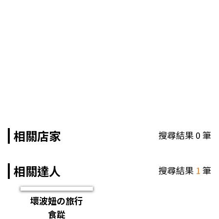
相關店家
搜尋結果
0
筆
相關達人
搜尋結果
1
筆
壞波妞の旅行
食踨