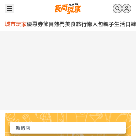
城市玩家
優惠券
節目
熱門
美食
旅行
懶人包
親子
生活
日韓