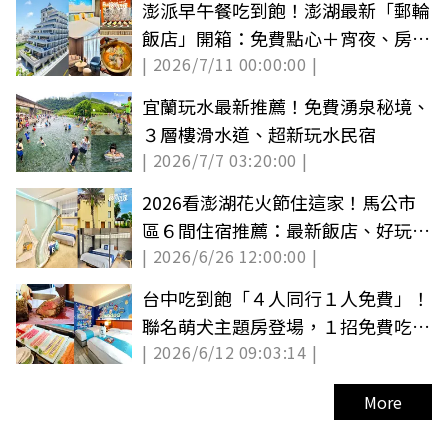
澎派早午餐吃到飽！澎湖最新「郵輪
飯店」開箱：免費點心＋宵夜、房型
| 2026/7/11 00:00:00 |
推薦
宜蘭玩水最新推薦！免費湧泉秘境、
３層樓滑水道、超新玩水民宿
| 2026/7/7 03:20:00 |
2026看澎湖花火節住這家！馬公市
區６間住宿推薦：最新飯店、好玩親
| 2026/6/26 12:00:00 |
子房民宿
台中吃到飽「４人同行１人免費」！
聯名萌犬主題房登場，１招免費吃屋
| 2026/6/12 09:03:14 |
馬燒肉
More