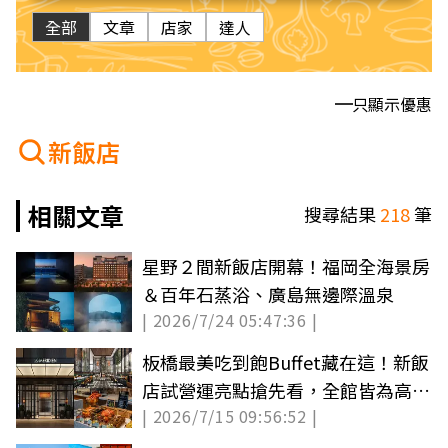
全部
文章
店家
達人
只顯示優惠
新飯店
相關文章
搜尋結果
218
筆
星野２間新飯店開幕！福岡全海景房
＆百年石蒸浴、廣島無邊際溫泉
| 2026/7/24 05:47:36 |
板橋最美吃到飽Buffet藏在這！新飯
店試營運亮點搶先看，全館皆為高樓
| 2026/7/15 09:56:52 |
景觀房