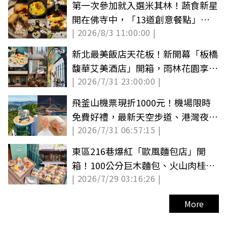
第一次參加就入選米其林！蔬食新星
開在佛寺中，「13道創意餐點」
| 2026/8/3 11:00:00 |
Chef來說菜
新北最美飯店天花板！新開幕「板橋
馥華艾美酒店」開箱，雨林花園享受
| 2026/7/31 23:00:00 |
吃到飽
飛釜山機票現折1000元！機場限時
免費好禮，最新天空步道、港灣夜景
| 2026/7/31 06:57:15 |
秘境
東區216巷爆紅「歐風麵包店」開
箱！100公分巨木麵包、火山肉桂
| 2026/7/29 03:16:26 |
捲，價格優惠看這
More