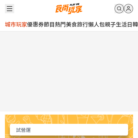
城市玩家
優惠券
節目
熱門
美食
旅行
懶人包
親子
生活
日韓