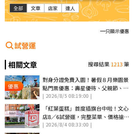
全部
文章
店家
達人
只顯示優惠
試營運
相關文章
搜尋結果
1213
筆
對身分證免費入園！暑假８月樂園景
優惠
點門票優惠：壽星優待、父親節、買
| 2026/8/5 08:19:00 |
一送一
「紅葉蛋糕」首度插旗台中啦！文心
店8／6試營運，完整菜單、價格搶先
| 2026/8/4 08:33:00 |
看